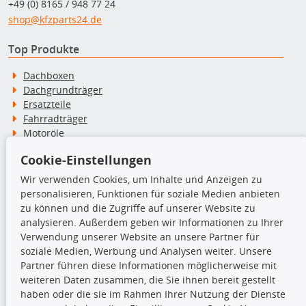
+49 (0) 8165 / 948 77 24
shop@kfzparts24.de
Top Produkte
Dachboxen
Dachgrundträger
Ersatzteile
Fahrradträger
Motoröle
Pflege- & Wartungsmittel
Cookie-Einstellungen
Schneeketten
Wir verwenden Cookies, um Inhalte und Anzeigen zu
personalisieren, Funktionen für soziale Medien anbieten
TecDoc Inside
zu können und die Zugriffe auf unserer Website zu
analysieren. Außerdem geben wir Informationen zu Ihrer
Verwendung unserer Website an unsere Partner für
soziale Medien, Werbung und Analysen weiter. Unsere
Partner führen diese Informationen möglicherweise mit
Die hier angezeigten Daten insbesondere die gesamte Datenbank dürfen
weiteren Daten zusammen, die Sie ihnen bereit gestellt
nicht kopiert werden.
haben oder die sie im Rahmen Ihrer Nutzung der Dienste