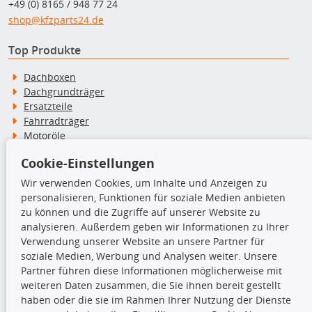
+49 (0) 8165 / 948 77 24
shop@kfzparts24.de
Top Produkte
Dachboxen
Dachgrundträger
Ersatzteile
Fahrradträger
Motoröle
Pflege- & Wartungsmittel
Cookie-Einstellungen
Schneeketten
Wir verwenden Cookies, um Inhalte und Anzeigen zu
personalisieren, Funktionen für soziale Medien anbieten
TecDoc Inside
zu können und die Zugriffe auf unserer Website zu
analysieren. Außerdem geben wir Informationen zu Ihrer
Verwendung unserer Website an unsere Partner für
soziale Medien, Werbung und Analysen weiter. Unsere
Partner führen diese Informationen möglicherweise mit
Die hier angezeigten Daten insbesondere die gesamte Datenbank dürfen
weiteren Daten zusammen, die Sie ihnen bereit gestellt
nicht kopiert werden.
haben oder die sie im Rahmen Ihrer Nutzung der Dienste