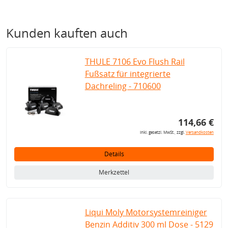
Kunden kauften auch
THULE 7106 Evo Flush Rail
Fußsatz für integrierte
Dachreling - 710600
114,66 €
inkl. gesetzl. MwSt., zzgl.
Versandkosten
Details
Merkzettel
Liqui Moly Motorsystemreiniger
Benzin Additiv 300 ml Dose - 5129