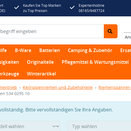
rt
Kaufen Sie Top Marken
Expertenhotline
(DE)
zu Top Preisen
08165/9487724
An
lfe
B-Ware
Batterien
Camping & Zubehör
Ersat
sigkeiten
Originalteile
Pflegemittel & Wartungsmittel
rkzeuge
Winterartikel
mentrieb
Keilrippenriemen und Zubehörteile
Riemenspanner-
men 534 0295 10
llständig. Bitte vervollständigen Sie Ihre Angaben.