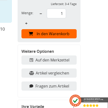
Lieferzeit:
3-4 Tage
Menge:
−
+
 10
In den Warenkorb
Weitere Optionen
Auf den Merkzettel
Artikel vergleichen
Fragen zum Artikel
AUSGEZEICHNET
.org
Kundenbewertungen
Ihre Vorteile