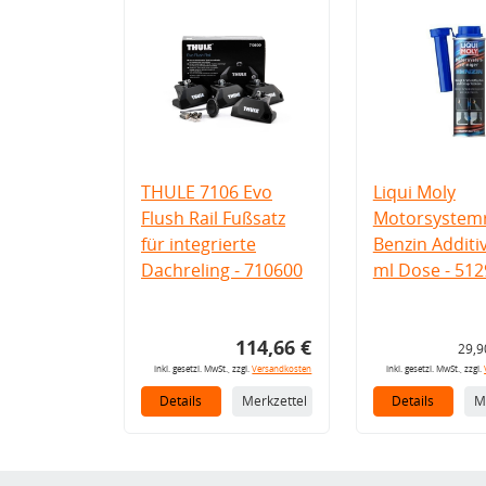
THULE 7106 Evo
Liqui Moly
Flush Rail Fußsatz
Motorsystemr
für integrierte
Benzin Additi
Dachreling - 710600
ml Dose - 512
114,66 €
29,9
inkl. gesetzl. MwSt., zzgl.
Versandkosten
inkl. gesetzl. MwSt., zzgl.
Details
Merkzettel
Details
M