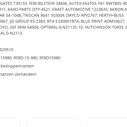
, GATES T39133, FEBI BILSTEIN 34606, AUTEX 654703, FA1 RW7805-90
311, KAVO PARTS DTP-4521, KRAFT AUTOMOTIVE 1223635, AKRON
AR 54-1048, TRISCAN 8641 503004, DAYCO APV2767, HERTH+BUSS
067, IJS GROUP 93-2383, BTA E330001BTA, BLUE PRINT ADM59627,
OYO, SKF VKM 64004, OPTIMAL 0-N2113S-10, HUTCHINSON T0493, 
MAL 0-N2113
4029510
7J15980, RF8D-15-980, RF8D15980
 Keilrippenriemen
stanzen vorhanden!