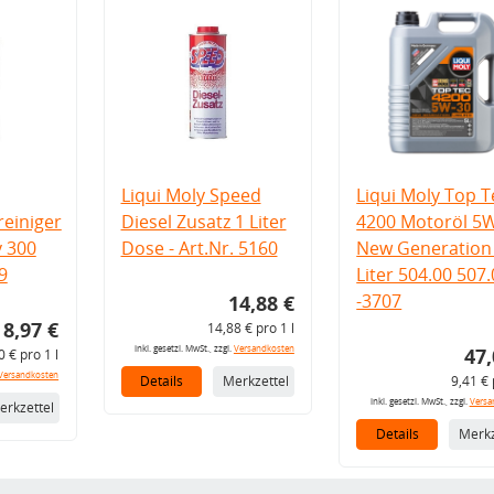
Liqui Moly Speed
Liqui Moly Top T
einiger
Diesel Zusatz 1 Liter
4200 Motoröl 5
v 300
Dose - Art.Nr. 5160
New Generation 
9
Liter 504.00 507
-3707
14,88 €
8,97 €
14,88 € pro 1 l
inkl. gesetzl. MwSt., zzgl.
Versandkosten
47,
0 € pro 1 l
Versandkosten
Details
Merkzettel
9,41 € 
inkl. gesetzl. MwSt., zzgl.
Versa
erkzettel
Details
Merkz