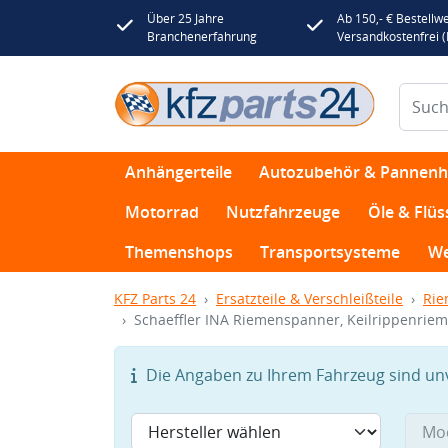
Über 25 Jahre
Ab 150,- € Bestellwe
Branchenerfahrung
Versandkostenfrei 
Anhängerteile
Autozubehör & Pannenhi
Motorrad
Nutzfahrzeuge
Öle & Flüs
Themenshops
Transportsysteme
We
KFZ Parts 24
Ersatzteile & Verschleißteile
Rie
Schaeffler INA Riemenspanner, Keilrippenrie
Die Angaben zu Ihrem Fahrzeug sind unvo