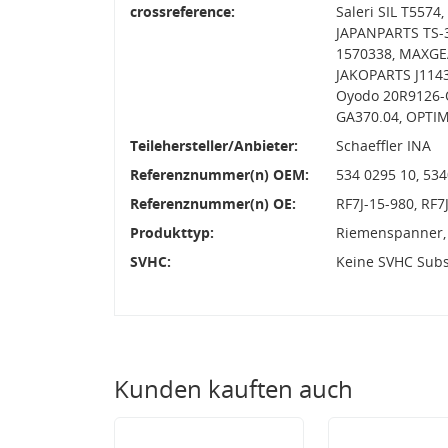
crossreference:
Saleri SIL T5574
JAPANPARTS TS-
1570338, MAXGE
JAKOPARTS J1143
Oyodo 20R9126-
GA370.04, OPTI
Teilehersteller/Anbieter:
Schaeffler INA
Referenznummer(n) OEM:
534 0295 10, 53
Referenznummer(n) OE:
RF7J-15-980, RF
Produkttyp:
Riemenspanner,
SVHC:
Keine SVHC Sub
Kunden kauften auch