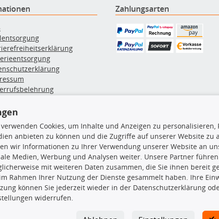
mationen
Zahlungsarten
B
ölentsorgung
rierefreiheitserklärung
terieentsorgung
enschutzerklärung
ressum
errufsbelehrung
erruf des Vertrags
lung & Versand
ngen
 verwenden Cookies, um Inhalte und Anzeigen zu personalisieren, 
ien anbieten zu können und die Zugriffe auf unserer Website zu
rodukte
TecDoc Inside
en wir Informationen zu Ihrer Verwendung unserer Website an uns
iale Medien, Werbung und Analysen weiter. Unsere Partner führen
hboxen
licherweise mit weiteren Daten zusammen, die Sie ihnen bereit ge
hgrundträger
 im Rahmen Ihrer Nutzung der Dienste gesammelt haben. Ihre Einwi
tzteile
zung können Sie jederzeit wieder in der Datenschutzerklärung ode
rradträger
Die hier angezeigten Daten insbesond
stellungen widerrufen.
oröle
ege- & Wartungsmittel
Es ist zu unterlassen, die Daten ode
neeketten
TecDoc zu vervielfältigen, zu verbrei