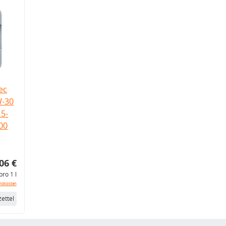
ec
W-30
5-
.00
06 €
pro 1 l
ndkosten
ettel