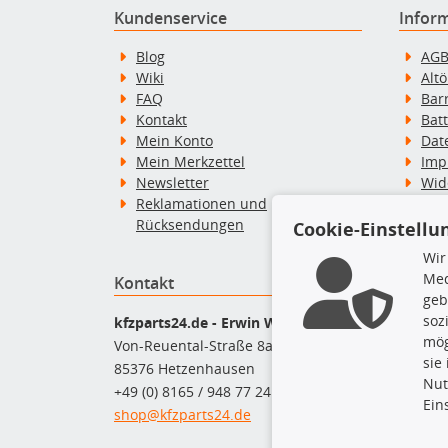
Kundenservice
Infor
Blog
AG
Wiki
Alt
FAQ
Bar
Kontakt
Bat
Mein Konto
Dat
Mein Merkzettel
Imp
Newsletter
Wid
Reklamationen und
Wid
Rücksendungen
Zah
Cookie-Einstellu
Wir
Med
Kontakt
Top P
geb
soz
Dac
kfzparts24.de - Erwin Weber GmbH
mög
Dac
Von-Reuental-Straße 8a
sie
Ersa
85376 Hetzenhausen
Nut
Fah
+49 (0) 8165 / 948 77 24
Ein
Mot
shop@kfzparts24.de
Pfl
Sch