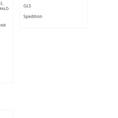
2,
GLS
-MALÒ
Spedition
SNR