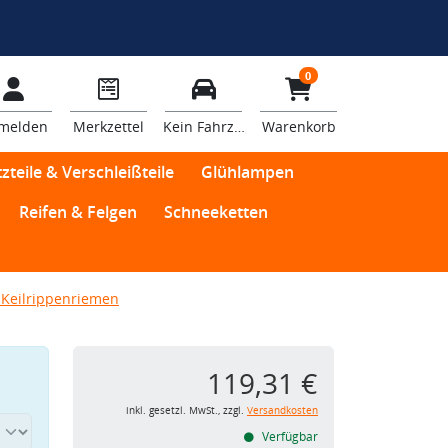
0
melden
Merkzettel
Kein Fahrzeug
Warenkorb
zteile & Verschleißteile
Glühlampen
Reifen & Felgen
Schneeketten
Keilrippenriemen
119,31 €
inkl. gesetzl. MwSt., zzgl.
Versandkosten
Verfügbar