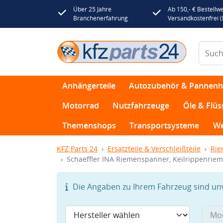
Über 25 Jahre
Ab 150,- € Bestellwe
Branchenerfahrung
Versandkostenfrei 
Anhängerteile
Autozubehör & Pannenhi
Motorrad
Nutzfahrzeuge
Öle & Flüs
Themenshops
Transportsysteme
We
KFZ Parts 24
Ersatzteile & Verschleißteile
Rie
Schaeffler INA Riemenspanner, Keilrippenrie
Die Angaben zu Ihrem Fahrzeug sind unvo