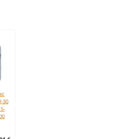
ec
W-30
5-
.00