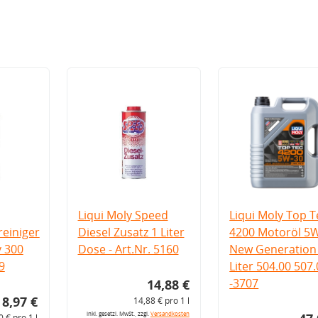
Liqui Moly Speed
Liqui Moly Top T
einiger
Diesel Zusatz 1 Liter
4200 Motoröl 5
v 300
Dose - Art.Nr. 5160
New Generation 
9
Liter 504.00 507
-3707
14,88 €
8,97 €
14,88 € pro 1 l
inkl. gesetzl. MwSt., zzgl.
Versandkosten
0 € pro 1 l