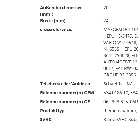
Außendurchmesser
70
[mm]:
Breite [mm]:
24
crossreference:
MAXGEAR 54-101
HEPU 15-3479, D
VAICO V10-0548
N1656S, HEPU 2
8641 293028, FE
AUTOMOTIVE 122
0017, FA1 RW100
GROUP 93-2356
Teilehersteller/Anbieter:
Schaeffler INA
Referenznummer(n) OEM:
534 0186 10, 53
Referenznummer(n) OE:
06F 903 315, 06
Produkttyp:
Riemenspanner,
SVHC:
Keine SVHC Sub