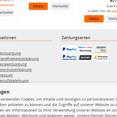
47,
Versandkosten
Details
Merkzettel
9,40 € 
inkl. gesetzl. MwSt., zzgl.
Versa
erkzettel
Details
Merkz
mationen
Zahlungsarten
B
ölentsorgung
rierefreiheitserklärung
terieentsorgung
enschutzerklärung
ressum
errufsbelehrung
erruf des Vertrags
ngen
lung & Versand
 verwenden Cookies, um Inhalte und Anzeigen zu personalisieren, 
ien anbieten zu können und die Zugriffe auf unserer Website zu
rodukte
TecDoc Inside
en wir Informationen zu Ihrer Verwendung unserer Website an uns
iale Medien, Werbung und Analysen weiter. Unsere Partner führen
hboxen