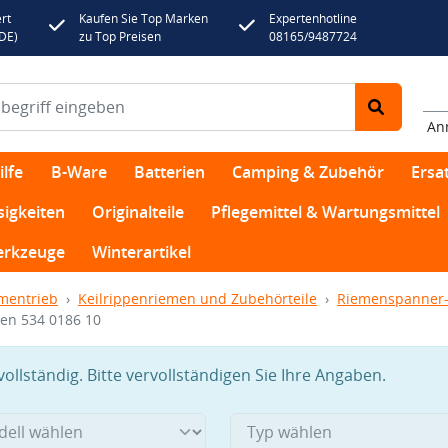
rt
Kaufen Sie Top Marken
Expertenhotline
(DE)
zu Top Preisen
08165/9487724
An
lfe
B-Ware
Batterien
Camping & Zubehör
Ersat
sigkeiten
Originalteile
Pflegemittel & Wartungsmittel
rkzeuge
Winterartikel
mentrieb
Keilrippenriemen und Zubehörteile
Riemenspanner-
men 534 0186 10
llständig. Bitte vervollständigen Sie Ihre Angaben.