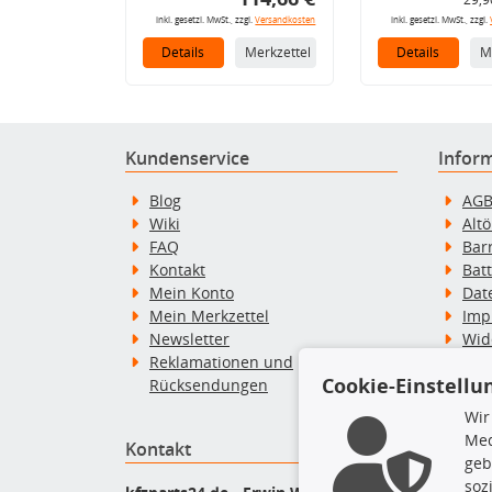
inkl. gesetzl. MwSt., zzgl.
Versandkosten
inkl. gesetzl. MwSt., zzgl.
Details
Merkzettel
Details
M
Kundenservice
Infor
Blog
AG
Wiki
Alt
FAQ
Bar
Kontakt
Bat
Mein Konto
Dat
Mein Merkzettel
Imp
Newsletter
Wid
Reklamationen und
Wid
Cookie-Einstellu
Rücksendungen
Zah
Wir
Med
Kontakt
Top P
geb
soz
Dac