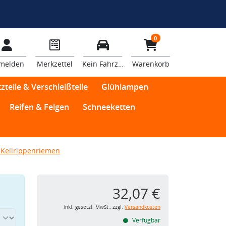
0
melden
Merkzettel
Kein Fahrzeug
Warenkorb
zteile & Verschleißteile
Glühlampen
Reifen & Felgen
Schneeketten
Keilrippenriemen
32,07 €
inkl. gesetzl. MwSt., zzgl.
Versandkosten
Verfügbar