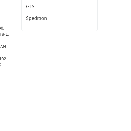
GLS
Spedition
8,
18-E,
CAN
102-
S