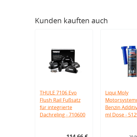
Kunden kauften auch
THULE 7106 Evo
Liqui Moly
Flush Rail Fußsatz
Motorsystemr
für integrierte
Benzin Additi
Dachreling - 710600
ml Dose - 512
114,66 €
29,9