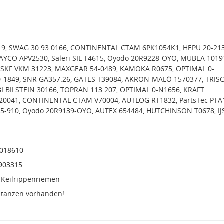
9, SWAG 30 93 0166, CONTINENTAL CTAM 6PK1054K1, HEPU 20-213
AYCO APV2530, Saleri SIL T4615, Oyodo 20R9228-OYO, MUBEA 1019
, SKF VKM 31223, MAXGEAR 54-0489, KAMOKA R0675, OPTIMAL 0-
0-1849, SNR GA357.26, GATES T39084, AKRON-MALÒ 1570377, TRIS
BI BILSTEIN 30166, TOPRAN 113 207, OPTIMAL 0-N1656, KRAFT
0041, CONTINENTAL CTAM V70004, AUTLOG RT1832, PartsTec PTA
5-910, Oyodo 20R9139-OYO, AUTEX 654484, HUTCHINSON T0678, IJ
4018610
F903315
 Keilrippenriemen
stanzen vorhanden!