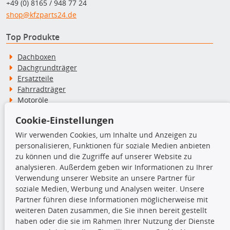
+49 (0) 8165 / 948 77 24
shop@kfzparts24.de
Top Produkte
Dachboxen
Dachgrundträger
Ersatzteile
Fahrradträger
Motoröle
Pflege- & Wartungsmittel
Cookie-Einstellungen
Schneeketten
Wir verwenden Cookies, um Inhalte und Anzeigen zu
personalisieren, Funktionen für soziale Medien anbieten
TecDoc Inside
zu können und die Zugriffe auf unserer Website zu
analysieren. Außerdem geben wir Informationen zu Ihrer
Verwendung unserer Website an unsere Partner für
soziale Medien, Werbung und Analysen weiter. Unsere
Partner führen diese Informationen möglicherweise mit
Die hier angezeigten Daten insbesondere die gesamte Datenbank dürfen
weiteren Daten zusammen, die Sie ihnen bereit gestellt
nicht kopiert werden.
haben oder die sie im Rahmen Ihrer Nutzung der Dienste