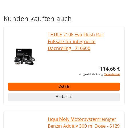
Kunden kauften auch
THULE 7106 Evo Flush Rail
Fußsatz für integrierte
Dachreling - 710600
114,66 €
inkl. gesetzl. MwSt., zzgl.
Versandkosten
Details
Merkzettel
Liqui Moly Motorsystemreiniger
Benzin Additiv 300 ml Dose - 5129