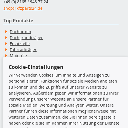
+49 (0) 8165 / 948 77 24
shop@kfzparts24.de
Top Produkte
Dachboxen
Dachgrundträger
Ersatzteile
Fahrradträger
Motoröle
Pflege- & Wartungsmittel
Cookie-Einstellungen
Schneeketten
Wir verwenden Cookies, um Inhalte und Anzeigen zu
personalisieren, Funktionen für soziale Medien anbieten
TecDoc Inside
zu können und die Zugriffe auf unserer Website zu
analysieren. Außerdem geben wir Informationen zu Ihrer
Verwendung unserer Website an unsere Partner für
soziale Medien, Werbung und Analysen weiter. Unsere
Partner führen diese Informationen möglicherweise mit
Die hier angezeigten Daten insbesondere die gesamte Datenbank dürfen
weiteren Daten zusammen, die Sie ihnen bereit gestellt
nicht kopiert werden.
haben oder die sie im Rahmen Ihrer Nutzung der Dienste