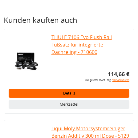
Kunden kauften auch
THULE 7106 Evo Flush Rail
Fußsatz für integrierte
Dachreling - 710600
114,66 €
inkl. gesetzl. MwSt., zzgl.
Versandkosten
Details
Merkzettel
Liqui Moly Motorsystemreiniger
Benzin Additiv 300 ml Dose - 5129