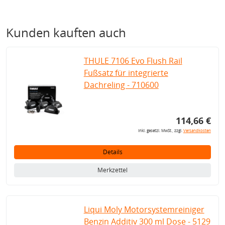
Kunden kauften auch
THULE 7106 Evo Flush Rail
Fußsatz für integrierte
Dachreling - 710600
114,66 €
inkl. gesetzl. MwSt., zzgl.
Versandkosten
Details
Merkzettel
Liqui Moly Motorsystemreiniger
Benzin Additiv 300 ml Dose - 5129