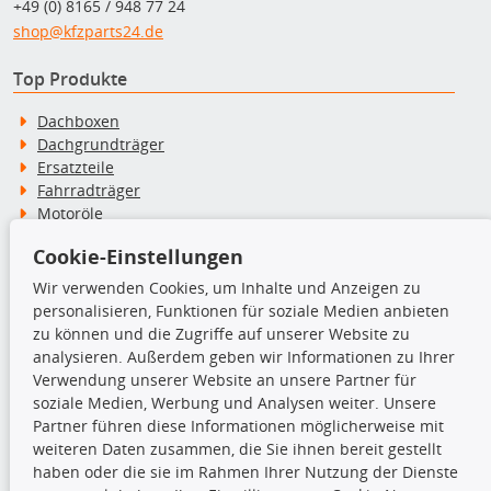
+49 (0) 8165 / 948 77 24
shop@kfzparts24.de
Top Produkte
Dachboxen
Dachgrundträger
Ersatzteile
Fahrradträger
Motoröle
Pflege- & Wartungsmittel
Cookie-Einstellungen
Schneeketten
Wir verwenden Cookies, um Inhalte und Anzeigen zu
personalisieren, Funktionen für soziale Medien anbieten
TecDoc Inside
zu können und die Zugriffe auf unserer Website zu
analysieren. Außerdem geben wir Informationen zu Ihrer
Verwendung unserer Website an unsere Partner für
soziale Medien, Werbung und Analysen weiter. Unsere
Partner führen diese Informationen möglicherweise mit
Die hier angezeigten Daten insbesondere die gesamte Datenbank dürfen
weiteren Daten zusammen, die Sie ihnen bereit gestellt
nicht kopiert werden.
haben oder die sie im Rahmen Ihrer Nutzung der Dienste