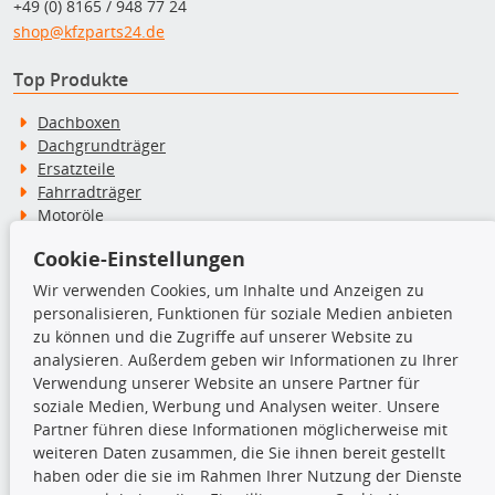
+49 (0) 8165 / 948 77 24
shop@kfzparts24.de
Top Produkte
Dachboxen
Dachgrundträger
Ersatzteile
Fahrradträger
Motoröle
Pflege- & Wartungsmittel
Cookie-Einstellungen
Schneeketten
Wir verwenden Cookies, um Inhalte und Anzeigen zu
personalisieren, Funktionen für soziale Medien anbieten
TecDoc Inside
zu können und die Zugriffe auf unserer Website zu
analysieren. Außerdem geben wir Informationen zu Ihrer
Verwendung unserer Website an unsere Partner für
soziale Medien, Werbung und Analysen weiter. Unsere
Partner führen diese Informationen möglicherweise mit
Die hier angezeigten Daten insbesondere die gesamte Datenbank dürfen
weiteren Daten zusammen, die Sie ihnen bereit gestellt
nicht kopiert werden.
haben oder die sie im Rahmen Ihrer Nutzung der Dienste