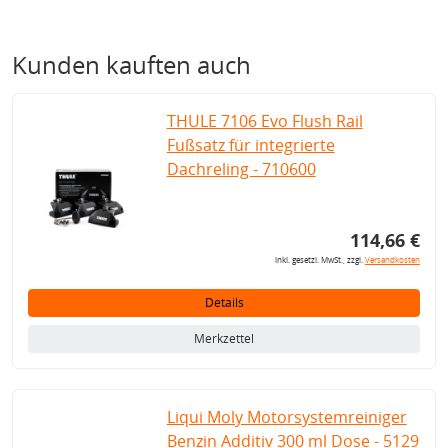
Kunden kauften auch
THULE 7106 Evo Flush Rail
Fußsatz für integrierte
Dachreling - 710600
114,66 €
inkl. gesetzl. MwSt., zzgl.
Versandkosten
Details
Merkzettel
Liqui Moly Motorsystemreiniger
Benzin Additiv 300 ml Dose - 5129