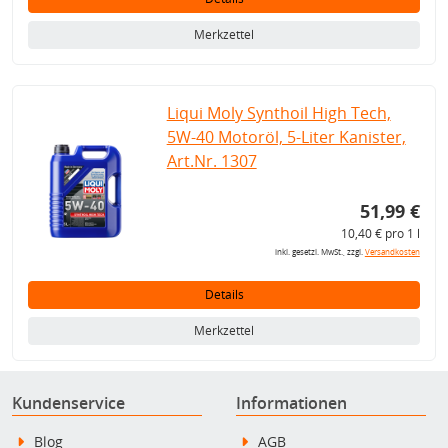
Merkzettel
Liqui Moly Synthoil High Tech,
5W-40 Motoröl, 5-Liter Kanister,
Art.Nr. 1307
51,99 €
10,40 € pro 1 l
inkl. gesetzl. MwSt., zzgl.
Versandkosten
Details
Merkzettel
Kundenservice
Informationen
Blog
AGB