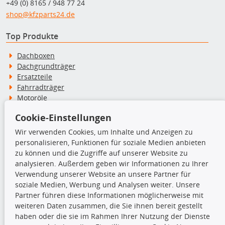
+49 (0) 8165 / 948 77 24
shop@kfzparts24.de
Top Produkte
Dachboxen
Dachgrundträger
Ersatzteile
Fahrradträger
Motoröle
Pflege- & Wartungsmittel
Cookie-Einstellungen
Schneeketten
Wir verwenden Cookies, um Inhalte und Anzeigen zu
personalisieren, Funktionen für soziale Medien anbieten
TecDoc Inside
zu können und die Zugriffe auf unserer Website zu
analysieren. Außerdem geben wir Informationen zu Ihrer
Verwendung unserer Website an unsere Partner für
soziale Medien, Werbung und Analysen weiter. Unsere
Partner führen diese Informationen möglicherweise mit
Die hier angezeigten Daten insbesondere die gesamte Datenbank dürfen
weiteren Daten zusammen, die Sie ihnen bereit gestellt
nicht kopiert werden.
haben oder die sie im Rahmen Ihrer Nutzung der Dienste