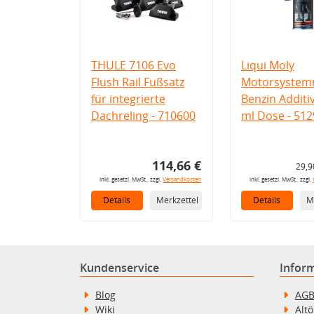
THULE 7106 Evo
Liqui Moly
Flush Rail Fußsatz
Motorsystemr
für integrierte
Benzin Additi
Dachreling - 710600
ml Dose - 512
114,66 €
29,9
inkl. gesetzl. MwSt., zzgl.
Versandkosten
inkl. gesetzl. MwSt., zzgl.
Details
Merkzettel
Details
M
Kundenservice
Infor
Blog
AG
Wiki
Alt