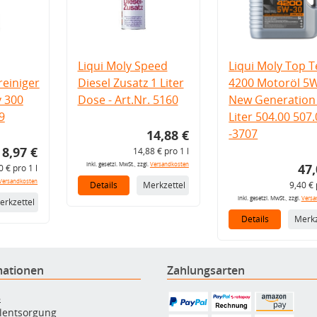
Liqui Moly Speed
Liqui Moly Top T
einiger
Diesel Zusatz 1 Liter
4200 Motoröl 5
v 300
Dose - Art.Nr. 5160
New Generation 
9
Liter 504.00 507
-3707
14,88 €
8,97 €
14,88 € pro 1 l
inkl. gesetzl. MwSt., zzgl.
Versandkosten
47,
0 € pro 1 l
Versandkosten
Details
Merkzettel
9,40 € 
inkl. gesetzl. MwSt., zzgl.
Versa
erkzettel
Details
Merkz
mationen
Zahlungsarten
B
ölentsorgung