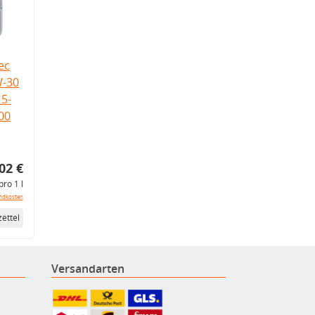
ec
W-30
5-
.00
02 €
pro 1 l
ndkosten
ettel
Versandarten