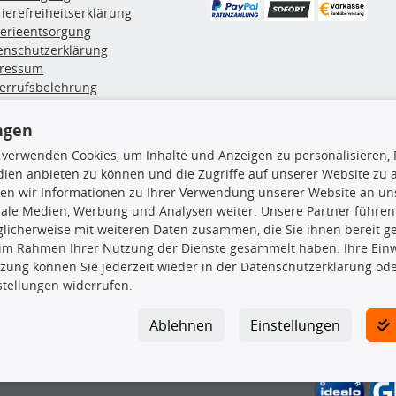
rierefreiheitserklärung
terieentsorgung
enschutzerklärung
ressum
errufsbelehrung
erruf des Vertrags
lung & Versand
ngen
 verwenden Cookies, um Inhalte und Anzeigen zu personalisieren, 
ien anbieten zu können und die Zugriffe auf unserer Website zu
rodukte
TecDoc Inside
en wir Informationen zu Ihrer Verwendung unserer Website an uns
hboxen
iale Medien, Werbung und Analysen weiter. Unsere Partner führen
hgrundträger
licherweise mit weiteren Daten zusammen, die Sie ihnen bereit ge
tzteile
 im Rahmen Ihrer Nutzung der Dienste gesammelt haben. Ihre Einwi
rradträger
zung können Sie jederzeit wieder in der Datenschutzerklärung ode
Die hier angezeigten Daten insbesond
oröle
stellungen widerrufen.
ege- & Wartungsmittel
Es ist zu unterlassen, die Daten ode
neeketten
TecDoc zu vervielfältigen, zu verbrei
Ablehnen
Einstellungen
lassen. Ein Zuwiderhandeln stellt eine
Bitte prüfen Sie, ob das über unseren O
gesuchten Ersatzteil entspricht.