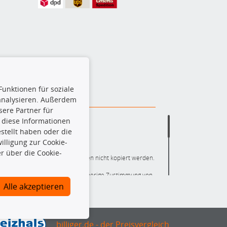
Funktionen für soziale
 analysieren. Außerdem
ere Partner für
 diese Informationen
stellt haben oder die
lligung zur Cookie-
r über die Cookie-
ere die gesamte Datenbank dürfen nicht kopiert werden.
r die gesamte Datenbank ohne vorherige Zustimmung von
ten und/oder diese Handlungen durch Dritte ausführen zu
Alle akzeptieren
 Urheberrechtsverletzung dar und wird verfolgt.
nlineshop identifizierte Ersatzteil auch tatsächlich dem