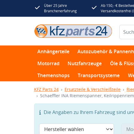
Über 25 Jahre
Ab 150,- € Bestellwe
Branchenerfahrung
Versandkostenfrei 
Anhängerteile
Autozubehör & Pannenhi
Motorrad
Nutzfahrzeuge
Öle & Flüs
Themenshops
Transportsysteme
We
KFZ Parts 24
Ersatzteile & Verschleißteile
Rie
Schaeffler INA Riemenspanner, Keilrippenrie
Die Angaben zu Ihrem Fahrzeug sind unvo