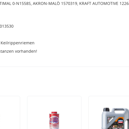
PTIMAL 0-N1558S, AKRON-MALÒ 1570319, KRAFT AUTOMOTIVE 1226
4013530
 Keilrippenriemen
stanzen vorhanden!