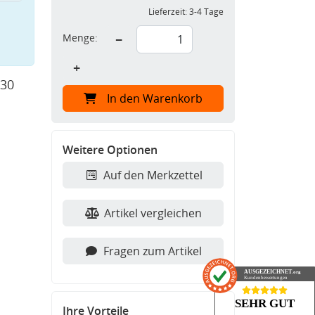
Lieferzeit:
3-4 Tage
Menge:
−
+
 30
In den Warenkorb
Weitere Optionen
Auf den Merkzettel
Artikel vergleichen
Fragen zum Artikel
AUSGEZEICHNET
.org
Kundenbewertungen
SEHR GUT
Ihre Vorteile