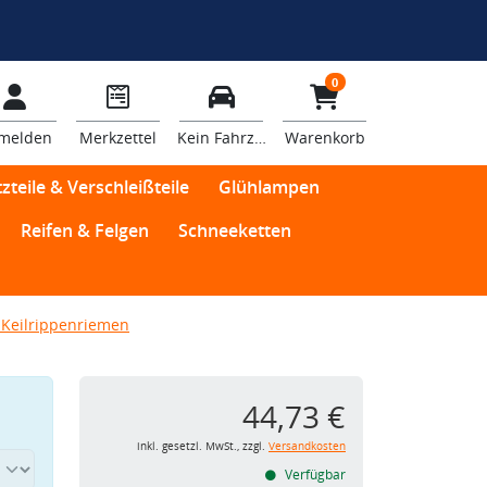
0
melden
Merkzettel
Kein Fahrzeug
Warenkorb
zteile & Verschleißteile
Glühlampen
Reifen & Felgen
Schneeketten
Keilrippenriemen
44,73 €
inkl. gesetzl. MwSt., zzgl.
Versandkosten
Verfügbar