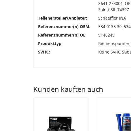
8641 273001, O
Saleri SIL T4397
Teilehersteller/Anbieter:
Schaeffler INA
Referenznummer(n) OEM:
534 0135 30, 53
Referenznummer(n) OE:
9146249
Produkttyp:
Riemenspanner,
SVHC:
Keine SVHC Sub
Kunden kauften auch