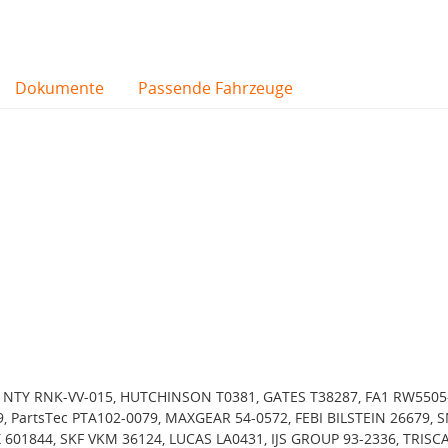
Dokumente
Passende Fahrzeuge
 NTY RNK-VV-015, HUTCHINSON T0381, GATES T38287, FA1 RW5505
, PartsTec PTA102-0079, MAXGEAR 54-0572, FEBI BILSTEIN 26679, 
 601844, SKF VKM 36124, LUCAS LA0431, IJS GROUP 93-2336, TRISC