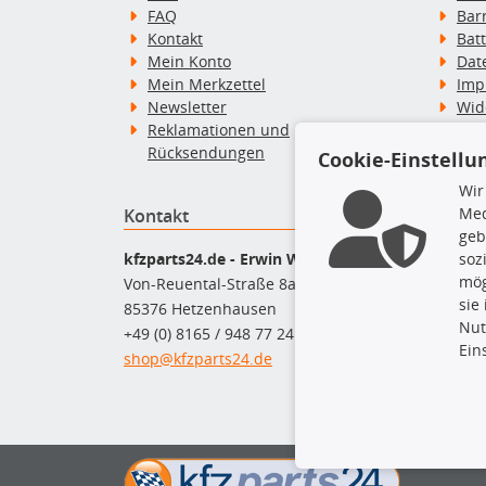
FAQ
Bar
Kontakt
Bat
Mein Konto
Dat
Mein Merkzettel
Imp
Newsletter
Wid
Reklamationen und
Wid
Rücksendungen
Zah
Cookie-Einstellu
Wir
Med
Kontakt
Top P
geb
Dac
kfzparts24.de - Erwin Weber GmbH
soz
Dac
mög
Von-Reuental-Straße 8a
Ersa
sie
85376 Hetzenhausen
Fah
Nut
+49 (0) 8165 / 948 77 24
Mot
Ein
shop@kfzparts24.de
Pfl
Sch