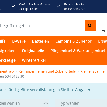
rt
Kaufen Sie Top Marken
Expertenhotline
(DE)
zu Top Preisen
08165/9487724
An
lfe
B-Ware
Batterien
Camping & Zubehör
Ersat
sigkeiten
Originalteile
Pflegemittel & Wartungsmittel
rkzeuge
Winterartikel
mentrieb
Keilrippenriemen und Zubehörteile
Riemenspanner-
men 534 0135 30
llständig. Bitte vervollständigen Sie Ihre Angaben.