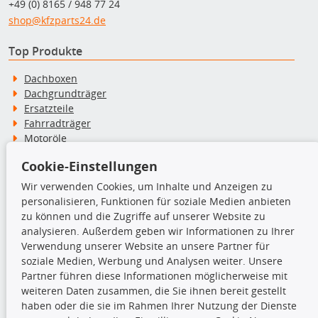
+49 (0) 8165 / 948 77 24
shop@kfzparts24.de
Top Produkte
Dachboxen
Dachgrundträger
Ersatzteile
Fahrradträger
Motoröle
Pflege- & Wartungsmittel
Cookie-Einstellungen
Schneeketten
Wir verwenden Cookies, um Inhalte und Anzeigen zu
personalisieren, Funktionen für soziale Medien anbieten
TecDoc Inside
zu können und die Zugriffe auf unserer Website zu
analysieren. Außerdem geben wir Informationen zu Ihrer
Verwendung unserer Website an unsere Partner für
soziale Medien, Werbung und Analysen weiter. Unsere
Partner führen diese Informationen möglicherweise mit
Die hier angezeigten Daten insbesondere die gesamte Datenbank dürfen
weiteren Daten zusammen, die Sie ihnen bereit gestellt
nicht kopiert werden.
haben oder die sie im Rahmen Ihrer Nutzung der Dienste