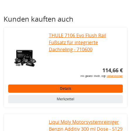
Kunden kauften auch
THULE 7106 Evo Flush Rail
Fußsatz für integrierte
Dachreling - 710600
114,66 €
inkl. gesetzl. MwSt., zzgl.
Versandkosten
Details
Merkzettel
Liqui Moly Motorsystemreiniger
Benzin Additiv 300 ml Dose - 5129