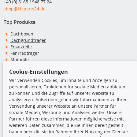
+49 (0) 8165 / 948 77 24
shop@kfzparts24.de
Top Produkte
Dachboxen
Dachgrundträger
Ersatzteile
Fahrradträger
Motoröle
Pflege- & Wartungsmittel
Cookie-Einstellungen
Schneeketten
Wir verwenden Cookies, um Inhalte und Anzeigen zu
personalisieren, Funktionen für soziale Medien anbieten
TecDoc Inside
zu können und die Zugriffe auf unserer Website zu
analysieren. Außerdem geben wir Informationen zu Ihrer
Verwendung unserer Website an unsere Partner für
soziale Medien, Werbung und Analysen weiter. Unsere
Partner führen diese Informationen möglicherweise mit
Die hier angezeigten Daten insbesondere die gesamte Datenbank dürfen
weiteren Daten zusammen, die Sie ihnen bereit gestellt
nicht kopiert werden.
haben oder die sie im Rahmen Ihrer Nutzung der Dienste