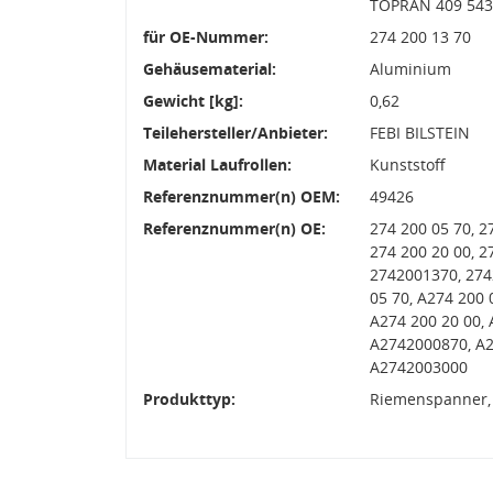
TOPRAN 409 543
für OE-Nummer:
274 200 13 70
Gehäusematerial:
Aluminium
Gewicht [kg]:
0,62
Teilehersteller/Anbieter:
FEBI BILSTEIN
Material Laufrollen:
Kunststoff
Referenznummer(n) OEM:
49426
Referenznummer(n) OE:
274 200 05 70, 2
274 200 20 00, 2
2742001370, 274
05 70, A274 200 
A274 200 20 00, 
A2742000870, A2
A2742003000
Produkttyp:
Riemenspanner,