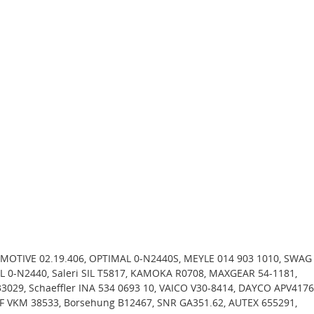
OTIVE 02.19.406, OPTIMAL 0-N2440S, MEYLE 014 903 1010, SWAG
L 0-N2440, Saleri SIL T5817, KAMOKA R0708, MAXGEAR 54-1181,
3029, Schaeffler INA 534 0693 10, VAICO V30-8414, DAYCO APV4176
 VKM 38533, Borsehung B12467, SNR GA351.62, AUTEX 655291,