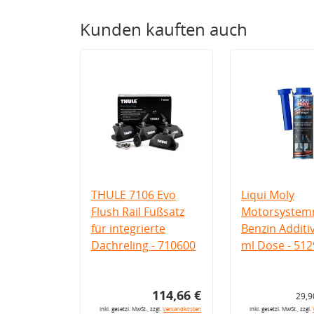
Kunden kauften auch
THULE 7106 Evo
Liqui Moly
Flush Rail Fußsatz
Motorsystemr
für integrierte
Benzin Additi
Dachreling - 710600
ml Dose - 512
114,66 €
29,9
inkl. gesetzl. MwSt., zzgl.
Versandkosten
inkl. gesetzl. MwSt., zzgl.