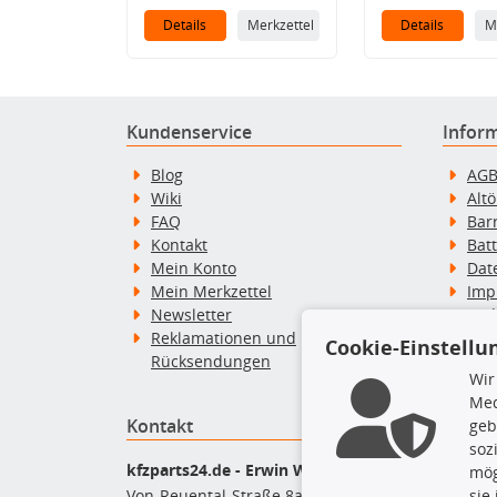
Details
Merkzettel
Details
M
Kundenservice
Infor
Blog
AG
Wiki
Alt
FAQ
Bar
Kontakt
Bat
Mein Konto
Dat
Mein Merkzettel
Imp
Newsletter
Wid
Reklamationen und
Wid
Cookie-Einstellu
Rücksendungen
Zah
Wir
Med
Kontakt
Top P
geb
soz
Dac
kfzparts24.de - Erwin Weber GmbH
mög
Dac
Von-Reuental-Straße 8a
sie