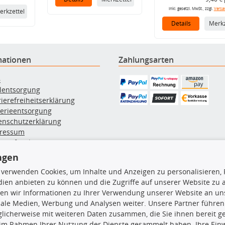
inkl. gesetzl. MwSt., zzgl.
Versa
erkzettel
Details
Merkz
mationen
Zahlungsarten
B
ölentsorgung
rierefreiheitserklärung
terieentsorgung
enschutzerklärung
ressum
errufsbelehrung
erruf des Vertrags
ngen
lung & Versand
 verwenden Cookies, um Inhalte und Anzeigen zu personalisieren, 
ien anbieten zu können und die Zugriffe auf unserer Website zu
rodukte
TecDoc Inside
en wir Informationen zu Ihrer Verwendung unserer Website an uns
iale Medien, Werbung und Analysen weiter. Unsere Partner führen
hboxen
licherweise mit weiteren Daten zusammen, die Sie ihnen bereit ge
hgrundträger
 im Rahmen Ihrer Nutzung der Dienste gesammelt haben. Ihre Einwi