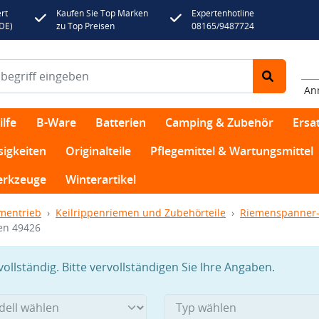
rt
Kaufen Sie Top Marken
Expertenhotline
(DE)
zu Top Preisen
08165/9487724
An
lfe
B-Ware
Batterien
Camping & Zubehör
Ersat
sigkeiten
Originalteile
Pflegemittel & Wartungsmittel
rkzeuge
Winterartikel
mentrieb
Keilrippenriemen und Zubehörteile
Riemenspanner-
en 49426
llständig. Bitte vervollständigen Sie Ihre Angaben.