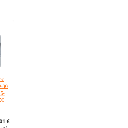
ec
W-30
5-
.00
01 €
pro 1 l