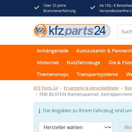
Über 25 Jahre
Ab 150,- € Bestellwe
Branchenerfahrung
Versandkostenfrei 
Anhängerteile
Autozubehör & Pannenhi
Motorrad
Nutzfahrzeuge
Öle & Flüs
Themenshops
Transportsysteme
We
KFZ Parts 24
Ersatzteile & Verschleißteile
Rie
FEBI BILSTEIN Riemenspanner, Keilrippenriem
Die Angaben zu Ihrem Fahrzeug sind unvo