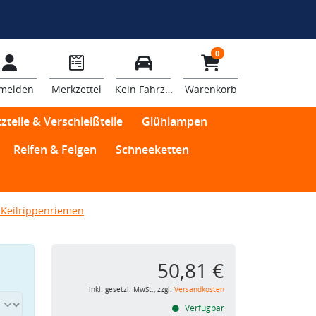
0
melden
Merkzettel
Kein Fahrzeug
Warenkorb
zteile & Verschleißteile
Glühlampen
Reifen & Felgen
Schneeketten
Keilrippenriemen
50,81 €
inkl. gesetzl. MwSt., zzgl.
Versandkosten
Verfügbar