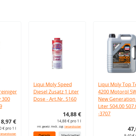
Liqui Moly Speed
Liqui Moly Top T
einiger
Diesel Zusatz 1 Liter
4200 Motoröl 5
v 300
Dose - Art.Nr. 5160
New Generation 
9
Liter 504.00 507
-3707
14,88 €
8,97 €
14,88 € pro 1 l
inkl. gesetzl. MwSt., zzgl.
Versandkosten
47,
0 € pro 1 l
Versandkosten
Details
Merkzettel
9,40 € 