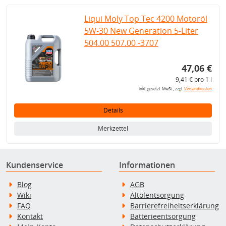
Liqui Moly Top Tec 4200 Motoröl
5W-30 New Generation 5-Liter
504.00 507.00 -3707
47,06 €
9,41 € pro 1 l
inkl. gesetzl. MwSt., zzgl.
Versandkosten
Details
Merkzettel
Kundenservice
Informationen
Blog
AGB
Wiki
Altölentsorgung
FAQ
Barrierefreiheitserklärung
Kontakt
Batterieentsorgung