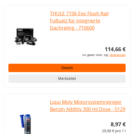
THULE 7106 Evo Flush Rail
Fußsatz für integrierte
Dachreling - 710600
114,66 €
inkl. gesetzl. MwSt., zzgl.
Versandkosten
Details
Merkzettel
Liqui Moly Motorsystemreiniger
Benzin Additiv 300 ml Dose - 5129
8,97 €
29,90 € pro 1 l