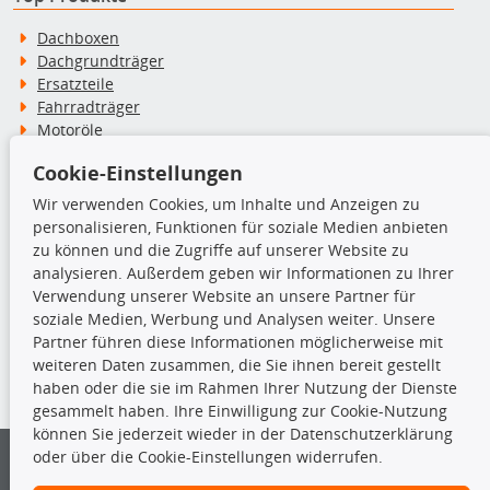
Dachboxen
Dachgrundträger
Ersatzteile
Fahrradträger
Motoröle
Pflege- & Wartungsmittel
Cookie-Einstellungen
Schneeketten
Wir verwenden Cookies, um Inhalte und Anzeigen zu
personalisieren, Funktionen für soziale Medien anbieten
TecDoc Inside
zu können und die Zugriffe auf unserer Website zu
analysieren. Außerdem geben wir Informationen zu Ihrer
Verwendung unserer Website an unsere Partner für
soziale Medien, Werbung und Analysen weiter. Unsere
Partner führen diese Informationen möglicherweise mit
Die hier angezeigten Daten insbesondere die gesamte Datenbank dürfen
weiteren Daten zusammen, die Sie ihnen bereit gestellt
nicht kopiert werden.
haben oder die sie im Rahmen Ihrer Nutzung der Dienste
gesammelt haben. Ihre Einwilligung zur Cookie-Nutzung
Es ist zu unterlassen, die Daten oder die gesamte Datenbank ohne
können Sie jederzeit wieder in der Datenschutzerklärung
vorherige Zustimmung von TecDoc zu vervielfältigen, zu verbreiten
oder über die Cookie-Einstellungen widerrufen.
und/oder diese Handlungen durch Dritte ausführen zu lassen. Ein
Zuwiderhandeln stellt eine Urheberrechtsverletzung dar und wird verfolgt.