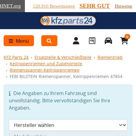
SEHR GUT
HNET
.org
120.910 Bewertungen
Hinweise
0
Menü
KFZ Parts 24
Ersatzteile & Verschleißteile
Riementrieb
Keilrippenriemen und Zubehörteile
Riemenspanner-Keilrippenriemen
FEBI BILSTEIN Riemenspanner, Keilrippenriemen 47854
Die Angaben zu Ihrem Fahrzeug sind
unvollständig. Bitte vervollständigen Sie Ihre
Angaben.