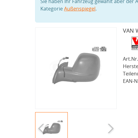
Sie haben Ihr Fahrzeug gewählt aber der A
Kategorie
Außenspiegel
.
VAN W
Art.Nr.
Herste
Teile
EAN-Nr