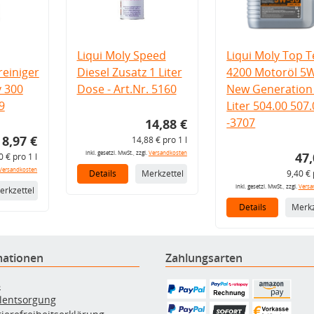
Liqui Moly Speed
Liqui Moly Top T
einiger
Diesel Zusatz 1 Liter
4200 Motoröl 5
v 300
Dose - Art.Nr. 5160
New Generation 
9
Liter 504.00 507
-3707
14,88 €
8,97 €
14,88 € pro 1 l
inkl. gesetzl. MwSt., zzgl.
Versandkosten
47,
0 € pro 1 l
Versandkosten
Details
Merkzettel
9,40 € 
inkl. gesetzl. MwSt., zzgl.
Versa
erkzettel
Details
Merkz
mationen
Zahlungsarten
B
ölentsorgung