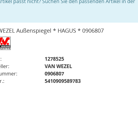
rtikel passt nicht? Suchen Sie den passenden Artikel in der
EZEL Außenspiegel * HAGUS * 0906807
:
1278525
ller:
VAN WEZEL
nummer:
0906807
.:
5410909589783