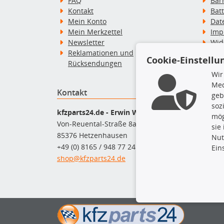
FAQ
Bar
Kontakt
Bat
Mein Konto
Dat
Mein Merkzettel
Imp
Newsletter
Wid
Reklamationen und
Wid
Cookie-Einstellu
Rücksendungen
Zah
Wir
Med
Kontakt
Top P
geb
soz
Dac
kfzparts24.de - Erwin Weber GmbH
mög
Dac
Von-Reuental-Straße 8a
sie
Ersa
85376 Hetzenhausen
Nut
Fah
+49 (0) 8165 / 948 77 24
Ein
Mot
shop@kfzparts24.de
Pfl
Sch