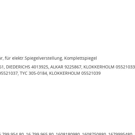
r, für elektr.Spiegelverstellung, Komplettspiegel
-61, DIEDERICHS 4013925, ALKAR 9225867, KLOKKERHOLM 05521033
521037, TYC 305-0184, KLOKKERHOLM 05521039
6 799 954 80, 16 799 965 80, 1608180980, 1608750880, 1679995480,