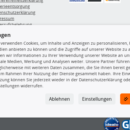
rierefreiheitserklärung
terieentsorgung
enschutzerklärung
ressum
errufsbelehrung
erruf des Vertrags
ngen
lung & Versand
 verwenden Cookies, um Inhalte und Anzeigen zu personalisieren, 
ien anbieten zu können und die Zugriffe auf unserer Website zu
rodukte
TecDoc Inside
en wir Informationen zu Ihrer Verwendung unserer Website an uns
iale Medien, Werbung und Analysen weiter. Unsere Partner führen
hboxen
licherweise mit weiteren Daten zusammen, die Sie ihnen bereit ge
hgrundträger
 im Rahmen Ihrer Nutzung der Dienste gesammelt haben. Ihre Einwi
tzteile
zung können Sie jederzeit wieder in der Datenschutzerklärung ode
rradträger
stellungen widerrufen.
Die hier angezeigten Daten insbesond
oröle
ege- & Wartungsmittel
Es ist zu unterlassen, die Daten ode
Ablehnen
Einstellungen
neeketten
TecDoc zu vervielfältigen, zu verbrei
lassen. Ein Zuwiderhandeln stellt eine
Bitte prüfen Sie, ob das über unseren O
gesuchten Ersatzteil entspricht.