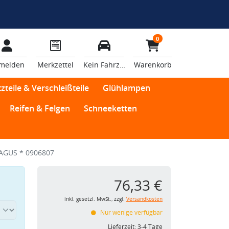
0
melden
Merkzettel
Kein Fahrzeug
Warenkorb
zteile & Verschleißteile
Glühlampen
Reifen & Felgen
Schneeketten
AGUS * 0906807
76,33 €
inkl. gesetzl. MwSt., zzgl.
Versandkosten
Nur wenige verfügbar
Lieferzeit:
3-4 Tage