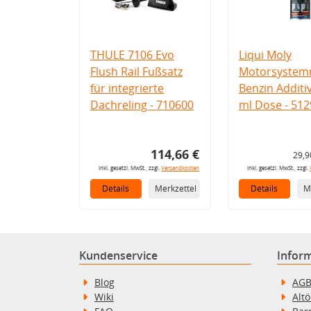
THULE 7106 Evo
Liqui Moly
Flush Rail Fußsatz
Motorsystemr
für integrierte
Benzin Additi
Dachreling - 710600
ml Dose - 512
114,66 €
29,9
inkl. gesetzl. MwSt., zzgl.
Versandkosten
inkl. gesetzl. MwSt., zzgl.
Details
Merkzettel
Details
M
Kundenservice
Infor
Blog
AG
Wiki
Alt