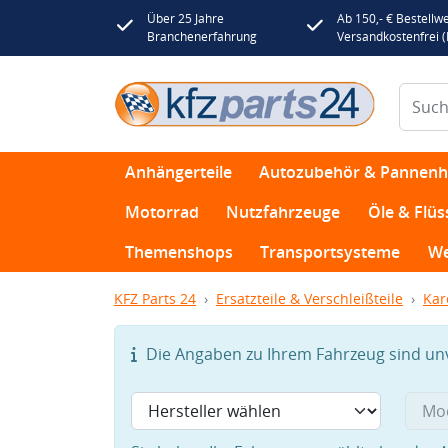
Über 25 Jahre
Ab 150,- € Bestellwe
Branchenerfahrung
Versandkostenfrei 
Anhängerteile
Autozubehör & Pannenhi
Motorrad
Nutzfahrzeuge
Öle & Flüs
Themenshops
Transportsysteme
We
KFZ Parts 24
Ersatzteile & Verschleißteile
Kar
Die Angaben zu Ihrem Fahrzeug sind unvo