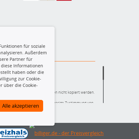
Funktionen für soziale
 analysieren. Außerdem
ere Partner für
 diese Informationen
stellt haben oder die
lligung zur Cookie-
r über die Cookie-
ere die gesamte Datenbank dürfen nicht kopiert werden.
r die gesamte Datenbank ohne vorherige Zustimmung von
Alle akzeptieren
ten und/oder diese Handlungen durch Dritte ausführen zu
 Urheberrechtsverletzung dar und wird verfolgt.
nlineshop identifizierte Ersatzteil auch tatsächlich dem