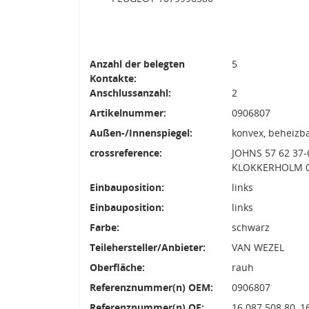
Anzahl der belegten
5
Kontakte:
Anschlussanzahl:
2
Artikelnummer:
0906807
Außen-/Innenspiegel:
konvex, beheizba
crossreference:
JOHNS 57 62 37
KLOKKERHOLM 05
Einbauposition:
links
Einbauposition:
links
Farbe:
schwarz
Teilehersteller/Anbieter:
VAN WEZEL
Oberfläche:
rauh
Referenznummer(n) OEM:
0906807
Referenznummer(n) OE:
16 087 508 80, 1