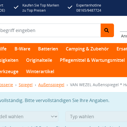
rt
Kaufen Sie Top Marken
Expertenhotline
(DE)
zu Top Preisen
08165/9487724
An
lfe
B-Ware
Batterien
Camping & Zubehör
Ersat
sigkeiten
Originalteile
Pflegemittel & Wartungsmittel
rkzeuge
Winterartikel
osserie
Spiegel
Außenspiegel
VAN WEZEL Außenspiegel * H
llständig. Bitte vervollständigen Sie Ihre Angaben.