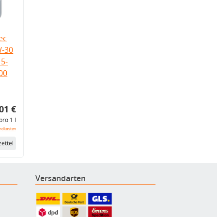
ec
W-30
5-
.00
01 €
pro 1 l
ndkosten
ettel
Versandarten