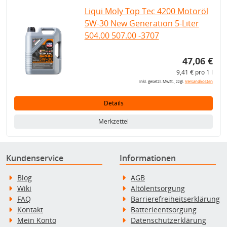
Liqui Moly Top Tec 4200 Motoröl
5W-30 New Generation 5-Liter
504.00 507.00 -3707
47,06 €
9,41 € pro 1 l
inkl. gesetzl. MwSt., zzgl.
Versandkosten
Details
Merkzettel
Kundenservice
Informationen
Blog
AGB
Wiki
Altölentsorgung
FAQ
Barrierefreiheitserklärung
Kontakt
Batterieentsorgung
Mein Konto
Datenschutzerklärung