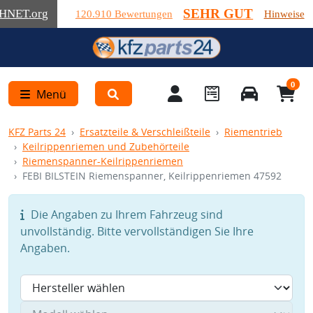
SEHR GUT
HNET
.org
120.910 Bewertungen
Hinweise
0
Menü
KFZ Parts 24
Ersatzteile & Verschleißteile
Riementrieb
Keilrippenriemen und Zubehörteile
Riemenspanner-Keilrippenriemen
FEBI BILSTEIN Riemenspanner, Keilrippenriemen 47592
Die Angaben zu Ihrem Fahrzeug sind
unvollständig. Bitte vervollständigen Sie Ihre
Angaben.