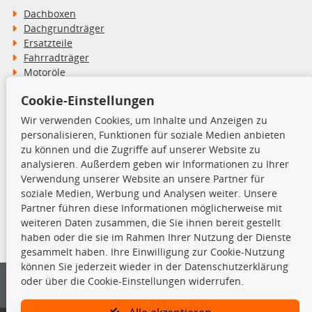
Dachboxen
Dachgrundträger
Ersatzteile
Fahrradträger
Motoröle
Pflege- & Wartungsmittel
Cookie-Einstellungen
Schneeketten
Wir verwenden Cookies, um Inhalte und Anzeigen zu
personalisieren, Funktionen für soziale Medien anbieten
TecDoc Inside
zu können und die Zugriffe auf unserer Website zu
analysieren. Außerdem geben wir Informationen zu Ihrer
Verwendung unserer Website an unsere Partner für
soziale Medien, Werbung und Analysen weiter. Unsere
Partner führen diese Informationen möglicherweise mit
Die hier angezeigten Daten insbesondere die gesamte Datenbank dürfen
weiteren Daten zusammen, die Sie ihnen bereit gestellt
nicht kopiert werden.
haben oder die sie im Rahmen Ihrer Nutzung der Dienste
gesammelt haben. Ihre Einwilligung zur Cookie-Nutzung
Es ist zu unterlassen, die Daten oder die gesamte Datenbank ohne
können Sie jederzeit wieder in der Datenschutzerklärung
vorherige Zustimmung von TecDoc zu vervielfältigen, zu verbreiten
oder über die Cookie-Einstellungen widerrufen.
und/oder diese Handlungen durch Dritte ausführen zu lassen. Ein
Zuwiderhandeln stellt eine Urheberrechtsverletzung dar und wird verfolgt.