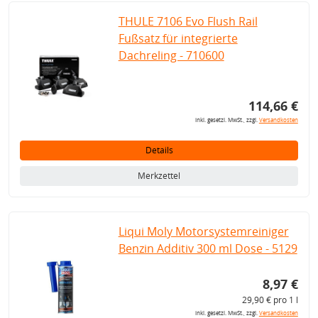
THULE 7106 Evo Flush Rail
Fußsatz für integrierte
Dachreling - 710600
114,66 €
inkl. gesetzl. MwSt., zzgl.
Versandkosten
Details
Merkzettel
Liqui Moly Motorsystemreiniger
Benzin Additiv 300 ml Dose - 5129
8,97 €
29,90 € pro 1 l
inkl. gesetzl. MwSt., zzgl.
Versandkosten