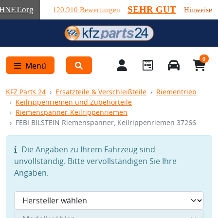
SEHR GUT
HNET
.org
120.910 Bewertungen
Hinweise
0
Menü
KFZ Parts 24
Ersatzteile & Verschleißteile
Riementrieb
Keilrippenriemen und Zubehörteile
Riemenspanner-Keilrippenriemen
FEBI BILSTEIN Riemenspanner, Keilrippenriemen 37266
Die Angaben zu Ihrem Fahrzeug sind
unvollständig. Bitte vervollständigen Sie Ihre
Angaben.