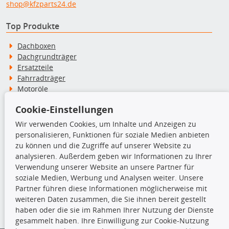
shop@kfzparts24.de
Top Produkte
Dachboxen
Dachgrundträger
Ersatzteile
Fahrradträger
Motoröle
Pflege- & Wartungsmittel
Cookie-Einstellungen
Schneeketten
Wir verwenden Cookies, um Inhalte und Anzeigen zu
personalisieren, Funktionen für soziale Medien anbieten
TecDoc Inside
zu können und die Zugriffe auf unserer Website zu
analysieren. Außerdem geben wir Informationen zu Ihrer
Verwendung unserer Website an unsere Partner für
soziale Medien, Werbung und Analysen weiter. Unsere
Partner führen diese Informationen möglicherweise mit
Die hier angezeigten Daten insbesondere die gesamte Datenbank dürfen
weiteren Daten zusammen, die Sie ihnen bereit gestellt
nicht kopiert werden.
haben oder die sie im Rahmen Ihrer Nutzung der Dienste
gesammelt haben. Ihre Einwilligung zur Cookie-Nutzung
Es ist zu unterlassen, die Daten oder die gesamte Datenbank ohne