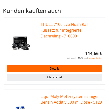
Kunden kauften auch
THULE 7106 Evo Flush Rail
Fußsatz für integrierte
Dachreling - 710600
114,66 €
inkl. gesetzl. MwSt., zzgl.
Versandkosten
Details
Merkzettel
Liqui Moly Motorsystemreiniger
Benzin Additiv 300 ml Dose - 5129