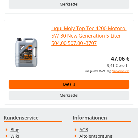
Merkzettel
Liqui Moly Top Tec 4200 Motoröl
5W-30 New Generation 5-Liter
504.00 507.00 -3707
47,06 €
9,41 € pro 1 l
inkl. gesetzl. MwSt., zzgl.
Versandkosten
Details
Merkzettel
Kundenservice
Informationen
Blog
AGB
Wiki
Altölentsorgung