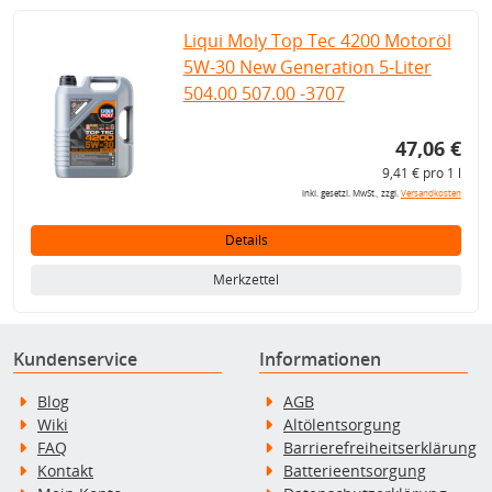
Liqui Moly Top Tec 4200 Motoröl
5W-30 New Generation 5-Liter
504.00 507.00 -3707
47,06 €
9,41 € pro 1 l
inkl. gesetzl. MwSt., zzgl.
Versandkosten
Details
Merkzettel
Kundenservice
Informationen
Blog
AGB
Wiki
Altölentsorgung
FAQ
Barrierefreiheitserklärung
Kontakt
Batterieentsorgung