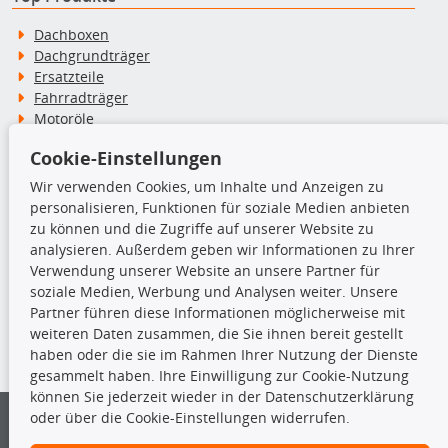
Dachboxen
Dachgrundträger
Ersatzteile
Fahrradträger
Motoröle
Pflege- & Wartungsmittel
Cookie-Einstellungen
Schneeketten
Wir verwenden Cookies, um Inhalte und Anzeigen zu
personalisieren, Funktionen für soziale Medien anbieten
TecDoc Inside
zu können und die Zugriffe auf unserer Website zu
analysieren. Außerdem geben wir Informationen zu Ihrer
Verwendung unserer Website an unsere Partner für
soziale Medien, Werbung und Analysen weiter. Unsere
Partner führen diese Informationen möglicherweise mit
Die hier angezeigten Daten insbesondere die gesamte Datenbank dürfen
weiteren Daten zusammen, die Sie ihnen bereit gestellt
nicht kopiert werden.
haben oder die sie im Rahmen Ihrer Nutzung der Dienste
gesammelt haben. Ihre Einwilligung zur Cookie-Nutzung
Es ist zu unterlassen, die Daten oder die gesamte Datenbank ohne
können Sie jederzeit wieder in der Datenschutzerklärung
vorherige Zustimmung von TecDoc zu vervielfältigen, zu verbreiten
oder über die Cookie-Einstellungen widerrufen.
und/oder diese Handlungen durch Dritte ausführen zu lassen. Ein
Zuwiderhandeln stellt eine Urheberrechtsverletzung dar und wird verfolgt.