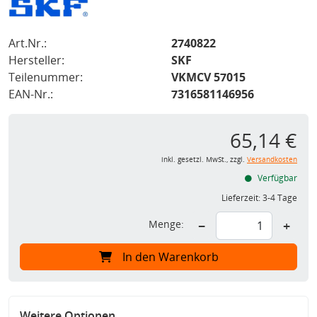
Art.Nr.:
2740822
Hersteller:
SKF
Teilenummer:
VKMCV 57015
EAN-Nr.:
7316581146956
65,14 €
inkl. gesetzl. MwSt., zzgl.
Versandkosten
Verfügbar
Lieferzeit:
3-4 Tage
Menge:
−
+
In den Warenkorb
Weitere Optionen