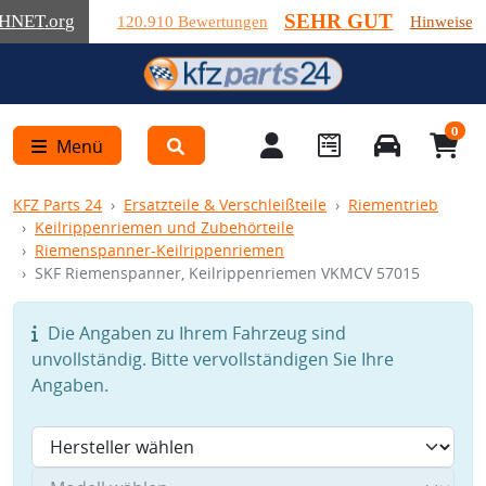
SEHR GUT
HNET
.org
120.910 Bewertungen
Hinweise
0
Menü
KFZ Parts 24
Ersatzteile & Verschleißteile
Riementrieb
Keilrippenriemen und Zubehörteile
Riemenspanner-Keilrippenriemen
SKF Riemenspanner, Keilrippenriemen VKMCV 57015
Die Angaben zu Ihrem Fahrzeug sind
unvollständig. Bitte vervollständigen Sie Ihre
Angaben.