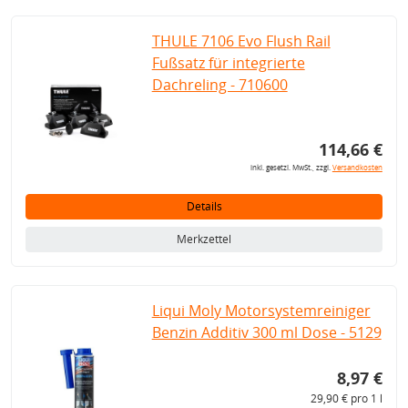
THULE 7106 Evo Flush Rail
Fußsatz für integrierte
Dachreling - 710600
114,66 €
inkl. gesetzl. MwSt., zzgl.
Versandkosten
Details
Merkzettel
Liqui Moly Motorsystemreiniger
Benzin Additiv 300 ml Dose - 5129
8,97 €
29,90 € pro 1 l