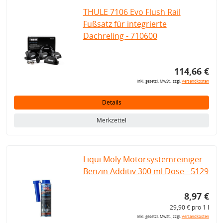
THULE 7106 Evo Flush Rail
Fußsatz für integrierte
Dachreling - 710600
114,66 €
inkl. gesetzl. MwSt., zzgl.
Versandkosten
Details
Merkzettel
Liqui Moly Motorsystemreiniger
Benzin Additiv 300 ml Dose - 5129
8,97 €
29,90 € pro 1 l
inkl. gesetzl. MwSt., zzgl.
Versandkosten