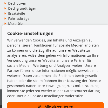
Dachboxen
Dachgrundträger
Ersatzteile
Fahrradträger
Motoröle
Pflege- & Wartungsmittel
Cookie-Einstellungen
Schneeketten
Wir verwenden Cookies, um Inhalte und Anzeigen zu
personalisieren, Funktionen für soziale Medien anbieten
TecDoc Inside
zu können und die Zugriffe auf unserer Website zu
analysieren. Außerdem geben wir Informationen zu Ihrer
Verwendung unserer Website an unsere Partner für
soziale Medien, Werbung und Analysen weiter. Unsere
Partner führen diese Informationen möglicherweise mit
Die hier angezeigten Daten insbesondere die gesamte Datenbank dürfen
weiteren Daten zusammen, die Sie ihnen bereit gestellt
nicht kopiert werden.
haben oder die sie im Rahmen Ihrer Nutzung der Dienste
gesammelt haben. Ihre Einwilligung zur Cookie-Nutzung
Es ist zu unterlassen, die Daten oder die gesamte Datenbank ohne
können Sie jederzeit wieder in der Datenschutzerklärung
vorherige Zustimmung von TecDoc zu vervielfältigen, zu verbreiten
oder über die Cookie-Einstellungen widerrufen.
und/oder diese Handlungen durch Dritte ausführen zu lassen. Ein
Zuwiderhandeln stellt eine Urheberrechtsverletzung dar und wird verfolgt.
Alle akzeptieren