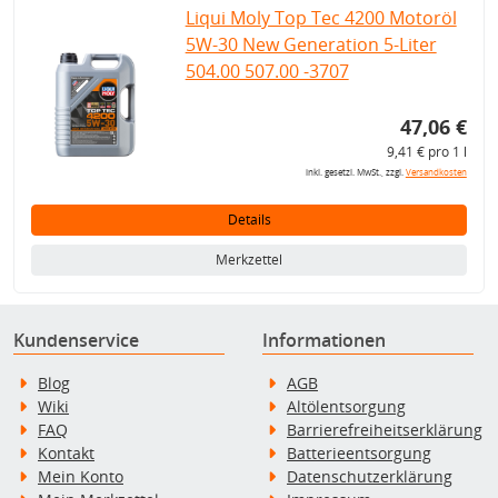
Liqui Moly Top Tec 4200 Motoröl
5W-30 New Generation 5-Liter
504.00 507.00 -3707
47,06 €
9,41 € pro 1 l
inkl. gesetzl. MwSt., zzgl.
Versandkosten
Details
Merkzettel
Kundenservice
Informationen
Blog
AGB
Wiki
Altölentsorgung
FAQ
Barrierefreiheitserklärung
Kontakt
Batterieentsorgung
Mein Konto
Datenschutzerklärung