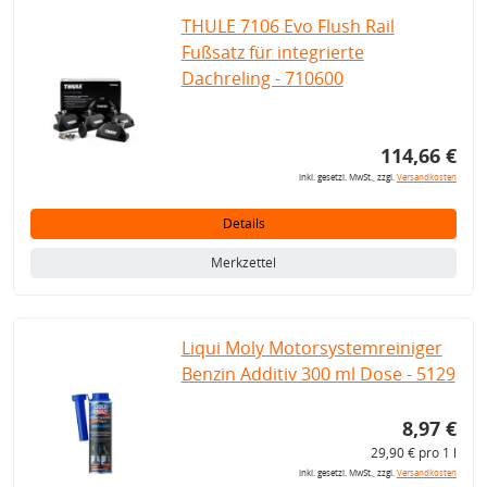
THULE 7106 Evo Flush Rail
Fußsatz für integrierte
Dachreling - 710600
114,66 €
inkl. gesetzl. MwSt., zzgl.
Versandkosten
Details
Merkzettel
Liqui Moly Motorsystemreiniger
Benzin Additiv 300 ml Dose - 5129
8,97 €
29,90 € pro 1 l
inkl. gesetzl. MwSt., zzgl.
Versandkosten