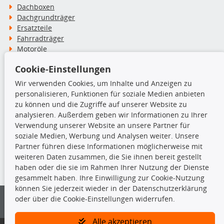
Dachboxen
Dachgrundträger
Ersatzteile
Fahrradträger
Motoröle
Pflege- & Wartungsmittel
Cookie-Einstellungen
Schneeketten
Wir verwenden Cookies, um Inhalte und Anzeigen zu
personalisieren, Funktionen für soziale Medien anbieten
TecDoc Inside
zu können und die Zugriffe auf unserer Website zu
analysieren. Außerdem geben wir Informationen zu Ihrer
Verwendung unserer Website an unsere Partner für
soziale Medien, Werbung und Analysen weiter. Unsere
Partner führen diese Informationen möglicherweise mit
Die hier angezeigten Daten insbesondere die gesamte Datenbank dürfen
weiteren Daten zusammen, die Sie ihnen bereit gestellt
nicht kopiert werden.
haben oder die sie im Rahmen Ihrer Nutzung der Dienste
gesammelt haben. Ihre Einwilligung zur Cookie-Nutzung
Es ist zu unterlassen, die Daten oder die gesamte Datenbank ohne
können Sie jederzeit wieder in der Datenschutzerklärung
vorherige Zustimmung von TecDoc zu vervielfältigen, zu verbreiten
oder über die Cookie-Einstellungen widerrufen.
und/oder diese Handlungen durch Dritte ausführen zu lassen. Ein
Zuwiderhandeln stellt eine Urheberrechtsverletzung dar und wird verfolgt.
Alle akzeptieren