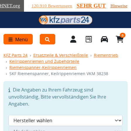
SEHR GUT
HNET
.org
120.910 Bewertungen
Hinweise
0
Menü
KFZ Parts 24
Ersatzteile & Verschleißteile
Riementrieb
Keilrippenriemen und Zubehörteile
Riemenspanner-Keilrippenriemen
SKF Riemenspanner, Keilrippenriemen VKM 38238
Die Angaben zu Ihrem Fahrzeug sind
unvollständig. Bitte vervollständigen Sie Ihre
Angaben.