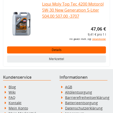
Liqui Moly Top Tec 4200 Motoröl
5W-30 New Generation 5-Liter
504.00 507.00 -3707
47,06 €
9,41 € pro 1 l
inkl. gesetzl. MwSt., zzgl.
Versandkosten
Details
Merkzettel
Kundenservice
Informationen
Blog
AGB
Wiki
Altölentsorgung
FAQ
Barrierefreiheitserklärung
Kontakt
Batterieentsorgung
Mein Konto
Datenschutzerklärung