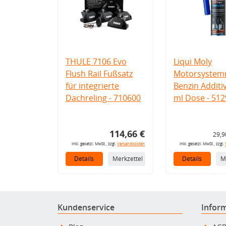
THULE 7106 Evo
Liqui Moly
Flush Rail Fußsatz
Motorsystemr
für integrierte
Benzin Additi
Dachreling - 710600
ml Dose - 512
114,66 €
29,9
inkl. gesetzl. MwSt., zzgl.
Versandkosten
inkl. gesetzl. MwSt., zzgl.
Details
Merkzettel
Details
M
Kundenservice
Infor