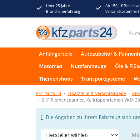
Über 25 Jahre
Ab 150,- € Bestellwe
Branchenerfahrung
Versandkostenfrei 
Anhängerteile
Autozubehör & Pannenhi
Motorrad
Nutzfahrzeuge
Öle & Flüs
Themenshops
Transportsysteme
We
KFZ Parts 24
Ersatzteile & Verschleißteile
Rie
SKF Riemenspanner, Keilrippenriemen VKM 3
Die Angaben zu Ihrem Fahrzeug sind unvo