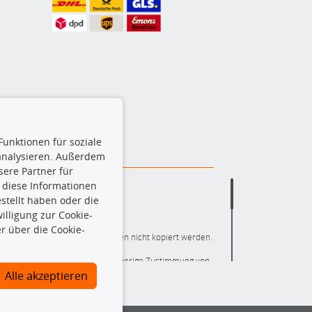
Funktionen für soziale
 analysieren. Außerdem
ere Partner für
 diese Informationen
stellt haben oder die
lligung zur Cookie-
r über die Cookie-
ere die gesamte Datenbank dürfen nicht kopiert werden.
r die gesamte Datenbank ohne vorherige Zustimmung von
ten und/oder diese Handlungen durch Dritte ausführen zu
Alle akzeptieren
 Urheberrechtsverletzung dar und wird verfolgt.
nlineshop identifizierte Ersatzteil auch tatsächlich dem