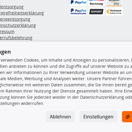
B
ölentsorgung
rierefreiheitserklärung
terieentsorgung
enschutzerklärung
ressum
errufsbelehrung
erruf des Vertrags
lung & Versand
ngen
 verwenden Cookies, um Inhalte und Anzeigen zu personalisieren, 
ien anbieten zu können und die Zugriffe auf unserer Website zu
rodukte
TecDoc Inside
en wir Informationen zu Ihrer Verwendung unserer Website an uns
hboxen
iale Medien, Werbung und Analysen weiter. Unsere Partner führen
hgrundträger
licherweise mit weiteren Daten zusammen, die Sie ihnen bereit ge
tzteile
 im Rahmen Ihrer Nutzung der Dienste gesammelt haben. Ihre Einwi
rradträger
zung können Sie jederzeit wieder in der Datenschutzerklärung ode
Die hier angezeigten Daten insbesond
oröle
stellungen widerrufen.
ege- & Wartungsmittel
Es ist zu unterlassen, die Daten ode
neeketten
TecDoc zu vervielfältigen, zu verbrei
Ablehnen
Einstellungen
lassen. Ein Zuwiderhandeln stellt eine
Bitte prüfen Sie, ob das über unseren O