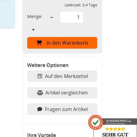
Lieferzeit:
3-4 Tage
Menge:
−
+
In den Warenkorb
Weitere Optionen
Auf den Merkzettel
Artikel vergleichen
Fragen zum Artikel
AUSGEZEICHNET
.org
Kundenbewertungen
SEHR GUT
Ihre Vorteile