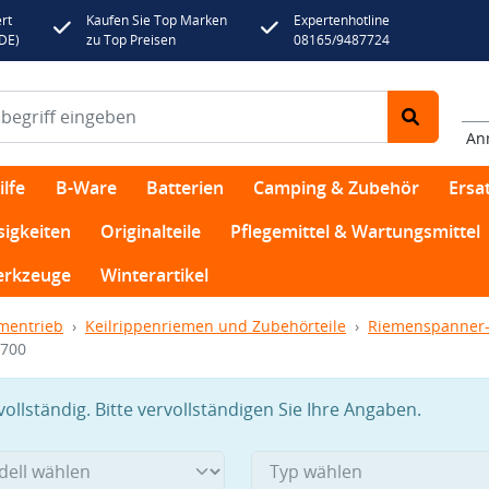
rt
Kaufen Sie Top Marken
Expertenhotline
(DE)
zu Top Preisen
08165/9487724
An
lfe
B-Ware
Batterien
Camping & Zubehör
Ersat
sigkeiten
Originalteile
Pflegemittel & Wartungsmittel
rkzeuge
Winterartikel
mentrieb
Keilrippenriemen und Zubehörteile
Riemenspanner-
8700
llständig. Bitte vervollständigen Sie Ihre Angaben.