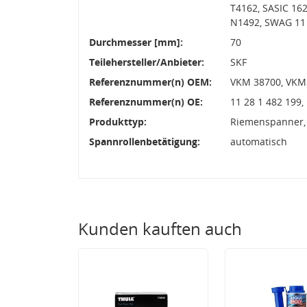
T4162, SASIC 16
N1492, SWAG 11
Durchmesser [mm]:
70
Teilehersteller/Anbieter:
SKF
Referenznummer(n) OEM:
VKM 38700, VKM
Referenznummer(n) OE:
11 28 1 482 199
Produkttyp:
Riemenspanner,
Spannrollenbetätigung:
automatisch
Kunden kauften auch