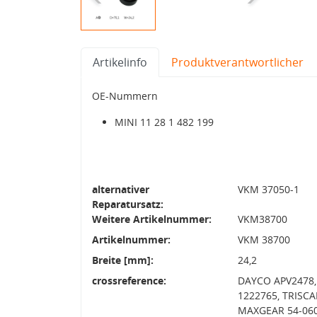
Artikelinfo
Produktverantwortlicher
OE-Nummern
MINI 11 28 1 482 199
alternativer
VKM 37050-1
Reparatursatz:
Weitere Artikelnummer:
VKM38700
Artikelnummer:
VKM 38700
Breite [mm]:
24,2
crossreference:
DAYCO APV2478, 
1222765, TRISCA
MAXGEAR 54-0608