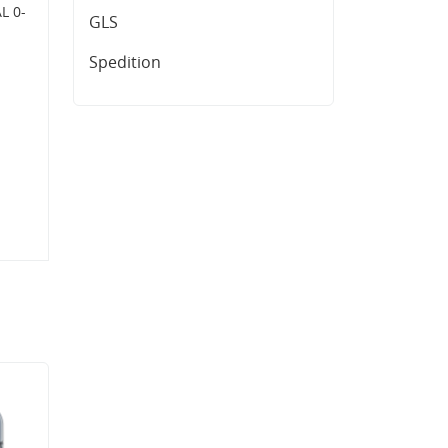
L 0-
GLS
Spedition