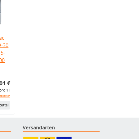
ec
W-30
5-
.00
01 €
pro 1 l
ndkosten
ettel
Versandarten