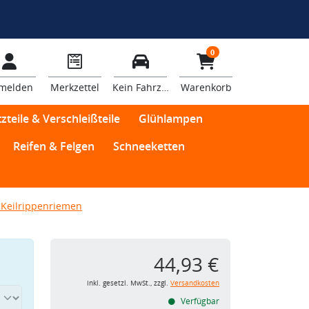
0
melden
Merkzettel
Kein Fahrzeug
Warenkorb
zteile & Verschleißteile
Glühlampen
Reifen & Felgen
Schneeketten
Keilrippenriemen
44,93 €
inkl. gesetzl. MwSt., zzgl.
Versandkosten
Verfügbar