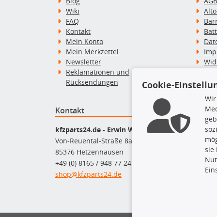
Blog
AG
Wiki
Alt
FAQ
Bar
Kontakt
Bat
Mein Konto
Dat
Mein Merkzettel
Imp
Newsletter
Wid
Reklamationen und
Wid
Rücksendungen
Zah
Cookie-Einstellu
Wir
Med
Kontakt
Top P
geb
Dac
soz
kfzparts24.de - Erwin Weber GmbH
Dac
mög
Von-Reuental-Straße 8a
Ersa
sie
85376 Hetzenhausen
Fah
Nut
+49 (0) 8165 / 948 77 24
Mot
Ein
shop@kfzparts24.de
Pfl
Sch