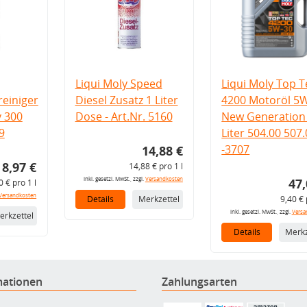
Liqui Moly Speed
Liqui Moly Top T
einiger
Diesel Zusatz 1 Liter
4200 Motoröl 5
v 300
Dose - Art.Nr. 5160
New Generation 
9
Liter 504.00 507
-3707
14,88 €
8,97 €
14,88 € pro 1 l
inkl. gesetzl. MwSt., zzgl.
Versandkosten
47,
0 € pro 1 l
Versandkosten
Details
Merkzettel
9,40 € 
inkl. gesetzl. MwSt., zzgl.
Versa
erkzettel
Details
Merkz
mationen
Zahlungsarten