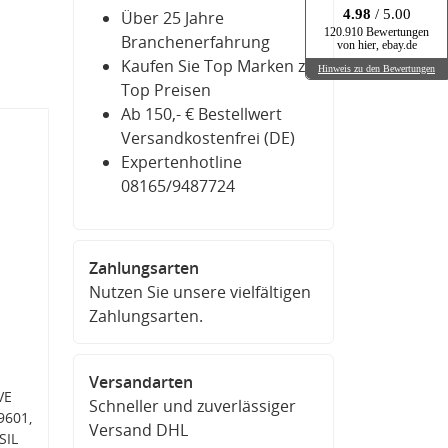
4.98
/ 5.00
Über 25 Jahre
120.910 Bewertungen
Branchenerfahrung
von hier, ebay.de
Kaufen Sie Top Marken zu
Hinweis zu den Bewertungen
Top Preisen
Ab 150,- € Bestellwert
Versandkostenfrei (DE)
Expertenhotline
08165/9487724
Zahlungsarten
Nutzen Sie unsere vielfältigen
Zahlungsarten.
Versandarten
VE
Schneller und zuverlässiger
9601,
Versand DHL
SIL