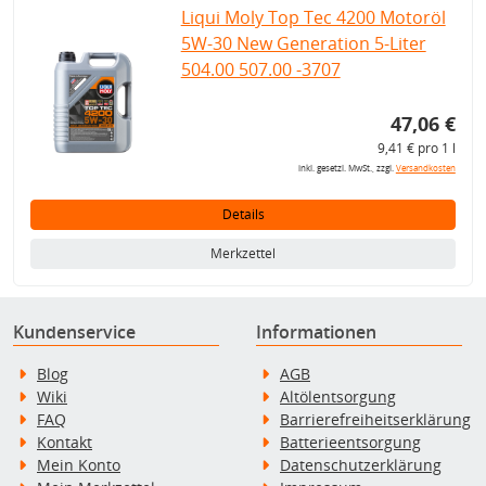
Liqui Moly Top Tec 4200 Motoröl
5W-30 New Generation 5-Liter
504.00 507.00 -3707
47,06 €
9,41 € pro 1 l
inkl. gesetzl. MwSt., zzgl.
Versandkosten
Details
Merkzettel
Kundenservice
Informationen
Blog
AGB
Wiki
Altölentsorgung
FAQ
Barrierefreiheitserklärung
Kontakt
Batterieentsorgung
Mein Konto
Datenschutzerklärung