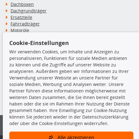
Dachboxen
Dachgrundträger
Ersatzteile
Fahrradträger
Motoröle
Pflege- & Wartungsmittel
Cookie-Einstellungen
Schneeketten
Wir verwenden Cookies, um Inhalte und Anzeigen zu
personalisieren, Funktionen für soziale Medien anbieten
TecDoc Inside
zu können und die Zugriffe auf unserer Website zu
analysieren. Außerdem geben wir Informationen zu Ihrer
Verwendung unserer Website an unsere Partner für
soziale Medien, Werbung und Analysen weiter. Unsere
Partner führen diese Informationen möglicherweise mit
Die hier angezeigten Daten insbesondere die gesamte Datenbank dürfen
weiteren Daten zusammen, die Sie ihnen bereit gestellt
nicht kopiert werden.
haben oder die sie im Rahmen Ihrer Nutzung der Dienste
gesammelt haben. Ihre Einwilligung zur Cookie-Nutzung
Es ist zu unterlassen, die Daten oder die gesamte Datenbank ohne
können Sie jederzeit wieder in der Datenschutzerklärung
vorherige Zustimmung von TecDoc zu vervielfältigen, zu verbreiten
oder über die Cookie-Einstellungen widerrufen.
und/oder diese Handlungen durch Dritte ausführen zu lassen. Ein
Zuwiderhandeln stellt eine Urheberrechtsverletzung dar und wird verfolgt.
Alle akzeptieren