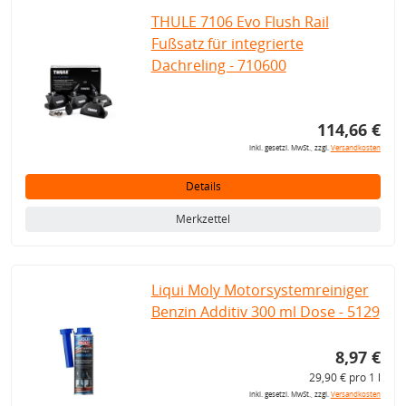
THULE 7106 Evo Flush Rail
Fußsatz für integrierte
Dachreling - 710600
114,66 €
inkl. gesetzl. MwSt., zzgl.
Versandkosten
Details
Merkzettel
Liqui Moly Motorsystemreiniger
Benzin Additiv 300 ml Dose - 5129
8,97 €
29,90 € pro 1 l
inkl. gesetzl. MwSt., zzgl.
Versandkosten