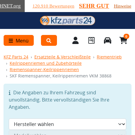
SEHR GUT
HNET
.org
120.910 Bewertungen
Hinweise
0
Menü
KFZ Parts 24
Ersatzteile & Verschleißteile
Riementrieb
Keilrippenriemen und Zubehörteile
Riemenspanner-Keilrippenriemen
SKF Riemenspanner, Keilrippenriemen VKM 38868
Die Angaben zu Ihrem Fahrzeug sind
unvollständig. Bitte vervollständigen Sie Ihre
Angaben.