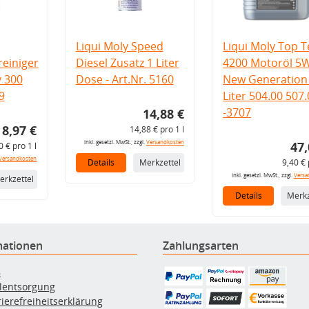
Liqui Moly Speed
Liqui Moly Top T
einiger
Diesel Zusatz 1 Liter
4200 Motoröl 5
v 300
Dose - Art.Nr. 5160
New Generation 
9
Liter 504.00 507
-3707
14,88 €
8,97 €
14,88 € pro 1 l
inkl. gesetzl. MwSt., zzgl.
Versandkosten
47,
0 € pro 1 l
Versandkosten
Details
Merkzettel
9,40 € 
inkl. gesetzl. MwSt., zzgl.
Versa
erkzettel
Details
Merkz
mationen
Zahlungsarten
B
ölentsorgung
rierefreiheitserklärung