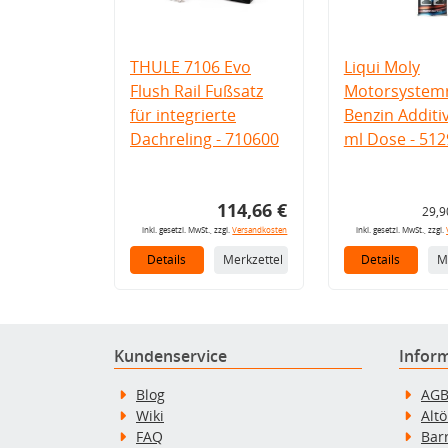
THULE 7106 Evo
Liqui Moly
Flush Rail Fußsatz
Motorsystemr
für integrierte
Benzin Additi
Dachreling - 710600
ml Dose - 512
114,66 €
29,9
inkl. gesetzl. MwSt., zzgl.
Versandkosten
inkl. gesetzl. MwSt., zzgl.
Details
Merkzettel
Details
M
Kundenservice
Infor
Blog
AG
Wiki
Alt
FAQ
Bar