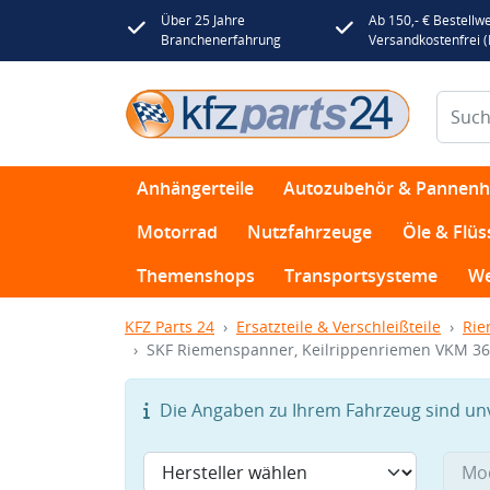
Über 25 Jahre
Ab 150,- € Bestellwe
Branchenerfahrung
Versandkostenfrei 
Anhängerteile
Autozubehör & Pannenhi
Motorrad
Nutzfahrzeuge
Öle & Flüs
Themenshops
Transportsysteme
We
KFZ Parts 24
Ersatzteile & Verschleißteile
Rie
SKF Riemenspanner, Keilrippenriemen VKM 3
Die Angaben zu Ihrem Fahrzeug sind unvo