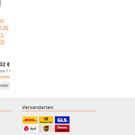
ec
W-30
5-
.00
02 €
pro 1 l
ndkosten
ettel
Versandarten