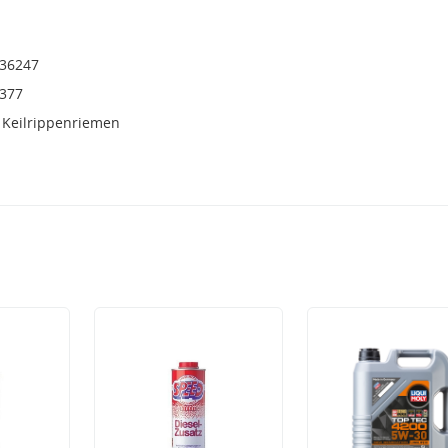
36247
0377
 Keilrippenriemen