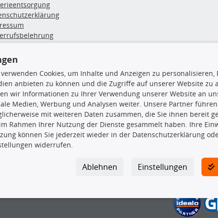
terieentsorgung
enschutzerklärung
ressum
errufsbelehrung
erruf des Vertrags
lung & Versand
ngen
 verwenden Cookies, um Inhalte und Anzeigen zu personalisieren, 
rodukte
TecDoc Inside
ien anbieten zu können und die Zugriffe auf unserer Website zu
en wir Informationen zu Ihrer Verwendung unserer Website an uns
hboxen
iale Medien, Werbung und Analysen weiter. Unsere Partner führen
hgrundträger
licherweise mit weiteren Daten zusammen, die Sie ihnen bereit ge
tzteile
 im Rahmen Ihrer Nutzung der Dienste gesammelt haben. Ihre Einwi
rradträger
zung können Sie jederzeit wieder in der Datenschutzerklärung ode
Die hier angezeigten Daten insbesond
oröle
stellungen widerrufen.
ege- & Wartungsmittel
Es ist zu unterlassen, die Daten ode
neeketten
TecDoc zu vervielfältigen, zu verbrei
Ablehnen
Einstellungen
lassen. Ein Zuwiderhandeln stellt eine
Bitte prüfen Sie, ob das über unseren O
gesuchten Ersatzteil entspricht.
Gegebenenfalls sind ergänzende Infor