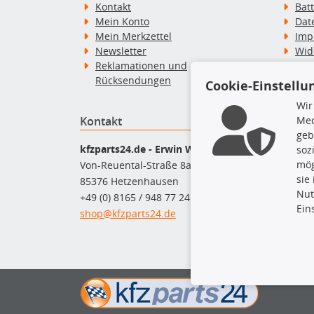
Kontakt
Bat
Mein Konto
Dat
Mein Merkzettel
Imp
Newsletter
Wid
Reklamationen und
Wid
Rücksendungen
Zah
Cookie-Einstellu
Wir
Kontakt
Top P
Med
geb
Dac
kfzparts24.de - Erwin Weber GmbH
soz
Dac
mög
Von-Reuental-Straße 8a
Ersa
sie
85376 Hetzenhausen
Fah
Nut
+49 (0) 8165 / 948 77 24
Mot
Ein
shop@kfzparts24.de
Pfl
Sch