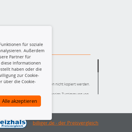
Funktionen für soziale
 analysieren. Außerdem
ere Partner für
 diese Informationen
stellt haben oder die
lligung zur Cookie-
r über die Cookie-
ere die gesamte Datenbank dürfen nicht kopiert werden.
r die gesamte Datenbank ohne vorherige Zustimmung von
ten und/oder diese Handlungen durch Dritte ausführen zu
Alle akzeptieren
 Urheberrechtsverletzung dar und wird verfolgt.
nlineshop identifizierte Ersatzteil auch tatsächlich dem
mationen notwendig, um sicherzustellen, dass das