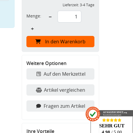
Lieferzeit:
3-4 Tage
Menge:
−
+
In den Warenkorb
Weitere Optionen
Auf den Merkzettel
Artikel vergleichen
Fragen zum Artikel
AUSGEZEICHNET
.org
Kundenbewertungen
SEHR GUT
Ihre Vorteile
4.98
/ 5.00