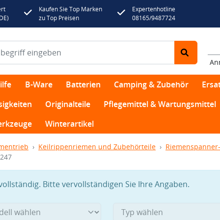
rt
Kaufen Sie Top Marken
Expertenhotline
(DE)
zu Top Preisen
08165/9487724
An
lfe
B-Ware
Batterien
Camping & Zubehör
Ersat
sigkeiten
Originalteile
Pflegemittel & Wartungsmittel
rkzeuge
Winterartikel
mentrieb
Keilrippenriemen und Zubehörteile
Riemenspanner-
6247
llständig. Bitte vervollständigen Sie Ihre Angaben.