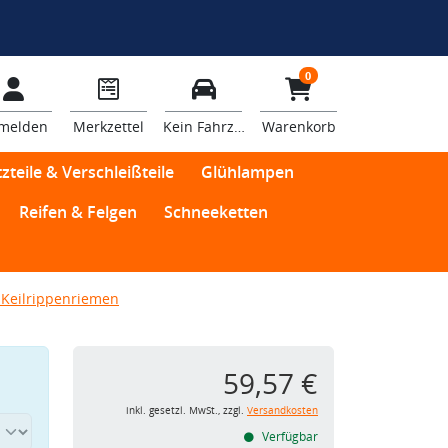
0
melden
Merkzettel
Kein Fahrzeug
Warenkorb
zteile & Verschleißteile
Glühlampen
Reifen & Felgen
Schneeketten
Keilrippenriemen
59,57 €
inkl. gesetzl. MwSt., zzgl.
Versandkosten
Verfügbar