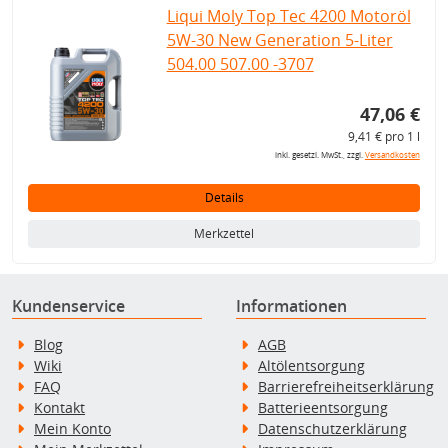
Liqui Moly Top Tec 4200 Motoröl
5W-30 New Generation 5-Liter
504.00 507.00 -3707
47,06 €
9,41 € pro 1 l
inkl. gesetzl. MwSt., zzgl.
Versandkosten
Details
Merkzettel
Kundenservice
Informationen
Blog
AGB
Wiki
Altölentsorgung
FAQ
Barrierefreiheitserklärung
Kontakt
Batterieentsorgung
Mein Konto
Datenschutzerklärung