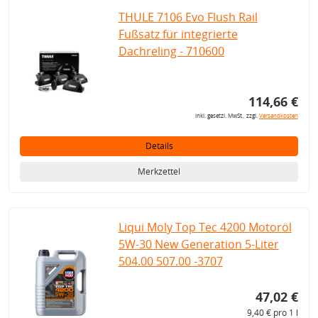
THULE 7106 Evo Flush Rail
Fußsatz für integrierte
Dachreling - 710600
114,66 €
inkl. gesetzl. MwSt., zzgl.
Versandkosten
Details
Merkzettel
Liqui Moly Top Tec 4200 Motoröl
5W-30 New Generation 5-Liter
504.00 507.00 -3707
47,02 €
9,40 € pro 1 l