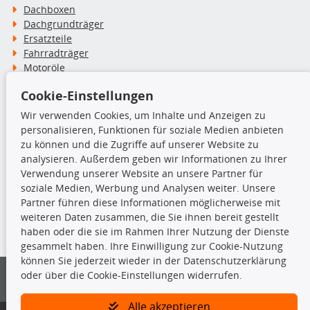
Dachboxen
Dachgrundträger
Ersatzteile
Fahrradträger
Motoröle
Pflege- & Wartungsmittel
Cookie-Einstellungen
Schneeketten
Wir verwenden Cookies, um Inhalte und Anzeigen zu
personalisieren, Funktionen für soziale Medien anbieten
TecDoc Inside
zu können und die Zugriffe auf unserer Website zu
analysieren. Außerdem geben wir Informationen zu Ihrer
Verwendung unserer Website an unsere Partner für
soziale Medien, Werbung und Analysen weiter. Unsere
Partner führen diese Informationen möglicherweise mit
Die hier angezeigten Daten insbesondere die gesamte Datenbank dürfen
weiteren Daten zusammen, die Sie ihnen bereit gestellt
nicht kopiert werden.
haben oder die sie im Rahmen Ihrer Nutzung der Dienste
gesammelt haben. Ihre Einwilligung zur Cookie-Nutzung
Es ist zu unterlassen, die Daten oder die gesamte Datenbank ohne
können Sie jederzeit wieder in der Datenschutzerklärung
vorherige Zustimmung von TecDoc zu vervielfältigen, zu verbreiten
oder über die Cookie-Einstellungen widerrufen.
und/oder diese Handlungen durch Dritte ausführen zu lassen. Ein
Zuwiderhandeln stellt eine Urheberrechtsverletzung dar und wird verfolgt.
Alle akzeptieren