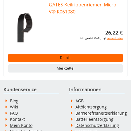
GATES Keilrippenriemen Micro-
V® K061080
26,22 €
inkl. gesetzl. MwSt., zzgl.
Versandkosten
Details
Merkzettel
Kundenservice
Informationen
Blog
AGB
Wiki
Altölentsorgung
FAQ
Barrierefreiheitserklärung
Kontakt
Batterieentsorgung
Mein Konto
Datenschutzerklärung