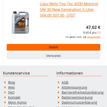
Liqui Moly Top Tec 4200 Motoröl
5W-30 New Generation 5-Liter
504.00 507.00 -3707
47,02 €
9,40 € pro 1 l
inkl. gesetzl. MwSt., zzgl.
Versandkosten
Details
Merkzettel
Kundenservice
Informationen
Blog
AGB
Wiki
Altölentsorgung
FAQ
Barrierefreiheitserklärung
Kontakt
Batterieentsorgung
Mein Konto
Datenschutzerklärung