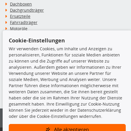
Dachboxen
Dachgrundträger
Ersatzteile
Fahrradträger
Motoröle
Pflege- & Wartungsmittel
Cookie-Einstellungen
Schneeketten
Wir verwenden Cookies, um Inhalte und Anzeigen zu
personalisieren, Funktionen für soziale Medien anbieten
TecDoc Inside
zu können und die Zugriffe auf unserer Website zu
analysieren. Außerdem geben wir Informationen zu Ihrer
Verwendung unserer Website an unsere Partner für
soziale Medien, Werbung und Analysen weiter. Unsere
Partner führen diese Informationen möglicherweise mit
Die hier angezeigten Daten insbesondere die gesamte Datenbank dürfen
weiteren Daten zusammen, die Sie ihnen bereit gestellt
nicht kopiert werden.
haben oder die sie im Rahmen Ihrer Nutzung der Dienste
gesammelt haben. Ihre Einwilligung zur Cookie-Nutzung
Es ist zu unterlassen, die Daten oder die gesamte Datenbank ohne
können Sie jederzeit wieder in der Datenschutzerklärung
vorherige Zustimmung von TecDoc zu vervielfältigen, zu verbreiten
oder über die Cookie-Einstellungen widerrufen.
und/oder diese Handlungen durch Dritte ausführen zu lassen. Ein
Zuwiderhandeln stellt eine Urheberrechtsverletzung dar und wird verfolgt.
Alle akzeptieren