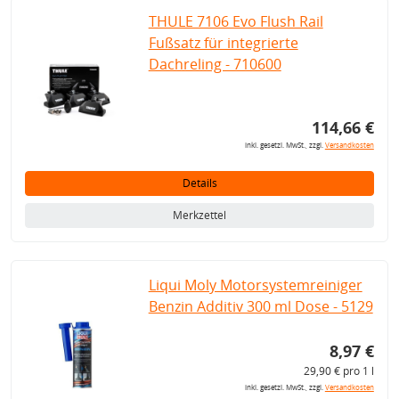
THULE 7106 Evo Flush Rail
Fußsatz für integrierte
Dachreling - 710600
114,66 €
inkl. gesetzl. MwSt., zzgl.
Versandkosten
Details
Merkzettel
Liqui Moly Motorsystemreiniger
Benzin Additiv 300 ml Dose - 5129
8,97 €
29,90 € pro 1 l
inkl. gesetzl. MwSt., zzgl.
Versandkosten