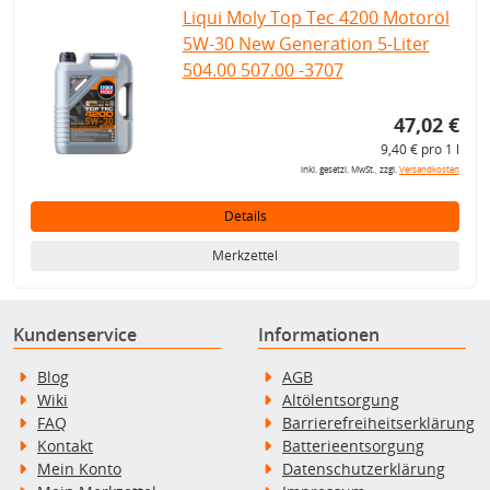
Liqui Moly Top Tec 4200 Motoröl
5W-30 New Generation 5-Liter
504.00 507.00 -3707
47,02 €
9,40 € pro 1 l
inkl. gesetzl. MwSt., zzgl.
Versandkosten
Details
Merkzettel
Kundenservice
Informationen
Blog
AGB
Wiki
Altölentsorgung
FAQ
Barrierefreiheitserklärung
Kontakt
Batterieentsorgung
Mein Konto
Datenschutzerklärung