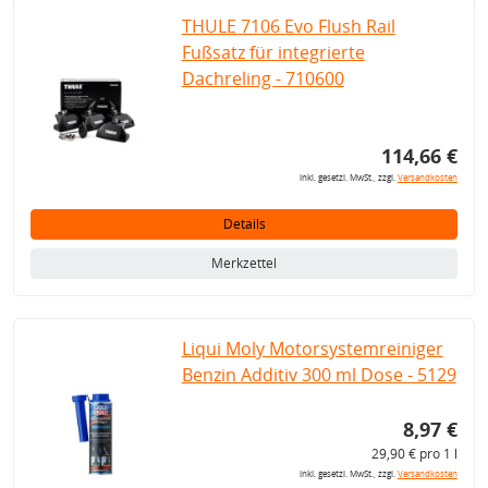
THULE 7106 Evo Flush Rail
Fußsatz für integrierte
Dachreling - 710600
114,66 €
inkl. gesetzl. MwSt., zzgl.
Versandkosten
Details
Merkzettel
Liqui Moly Motorsystemreiniger
Benzin Additiv 300 ml Dose - 5129
8,97 €
29,90 € pro 1 l
inkl. gesetzl. MwSt., zzgl.
Versandkosten