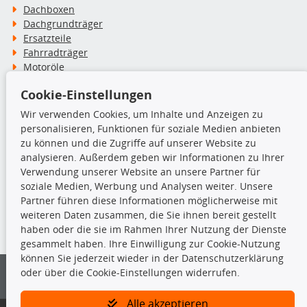
Dachboxen
Dachgrundträger
Ersatzteile
Fahrradträger
Motoröle
Pflege- & Wartungsmittel
Cookie-Einstellungen
Schneeketten
Wir verwenden Cookies, um Inhalte und Anzeigen zu
personalisieren, Funktionen für soziale Medien anbieten
TecDoc Inside
zu können und die Zugriffe auf unserer Website zu
analysieren. Außerdem geben wir Informationen zu Ihrer
Verwendung unserer Website an unsere Partner für
soziale Medien, Werbung und Analysen weiter. Unsere
Partner führen diese Informationen möglicherweise mit
Die hier angezeigten Daten insbesondere die gesamte Datenbank dürfen
weiteren Daten zusammen, die Sie ihnen bereit gestellt
nicht kopiert werden.
haben oder die sie im Rahmen Ihrer Nutzung der Dienste
gesammelt haben. Ihre Einwilligung zur Cookie-Nutzung
Es ist zu unterlassen, die Daten oder die gesamte Datenbank ohne
können Sie jederzeit wieder in der Datenschutzerklärung
vorherige Zustimmung von TecDoc zu vervielfältigen, zu verbreiten
oder über die Cookie-Einstellungen widerrufen.
und/oder diese Handlungen durch Dritte ausführen zu lassen. Ein
Zuwiderhandeln stellt eine Urheberrechtsverletzung dar und wird verfolgt.
Alle akzeptieren