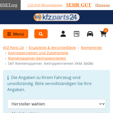
SEHR GUT
HNET
.org
120.910 Bewertungen
Hinweise
0
Menü
KFZ Parts 24
Ersatzteile & Verschleißteile
Riementrieb
Keilrippenriemen und Zubehörteile
Riemenspanner-Keilrippenriemen
SKF Riemenspanner, Keilrippenriemen VKM 36086
Die Angaben zu Ihrem Fahrzeug sind
unvollständig. Bitte vervollständigen Sie Ihre
Angaben.