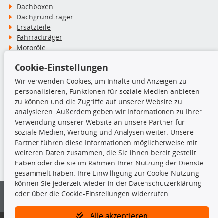
Dachboxen
Dachgrundträger
Ersatzteile
Fahrradträger
Motoröle
Pflege- & Wartungsmittel
Cookie-Einstellungen
Schneeketten
Wir verwenden Cookies, um Inhalte und Anzeigen zu
personalisieren, Funktionen für soziale Medien anbieten
TecDoc Inside
zu können und die Zugriffe auf unserer Website zu
analysieren. Außerdem geben wir Informationen zu Ihrer
Verwendung unserer Website an unsere Partner für
soziale Medien, Werbung und Analysen weiter. Unsere
Partner führen diese Informationen möglicherweise mit
Die hier angezeigten Daten insbesondere die gesamte Datenbank dürfen
weiteren Daten zusammen, die Sie ihnen bereit gestellt
nicht kopiert werden.
haben oder die sie im Rahmen Ihrer Nutzung der Dienste
gesammelt haben. Ihre Einwilligung zur Cookie-Nutzung
Es ist zu unterlassen, die Daten oder die gesamte Datenbank ohne
können Sie jederzeit wieder in der Datenschutzerklärung
vorherige Zustimmung von TecDoc zu vervielfältigen, zu verbreiten
oder über die Cookie-Einstellungen widerrufen.
und/oder diese Handlungen durch Dritte ausführen zu lassen. Ein
Zuwiderhandeln stellt eine Urheberrechtsverletzung dar und wird verfolgt.
Alle akzeptieren