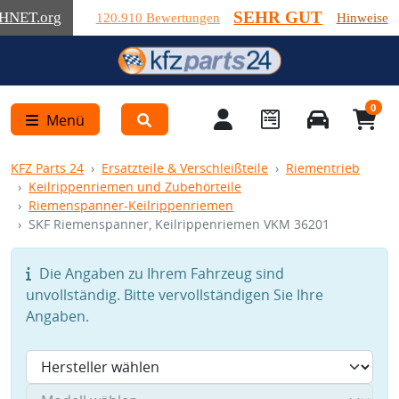
SEHR GUT
HNET
.org
120.910 Bewertungen
Hinweise
0
Menü
KFZ Parts 24
Ersatzteile & Verschleißteile
Riementrieb
Keilrippenriemen und Zubehörteile
Riemenspanner-Keilrippenriemen
SKF Riemenspanner, Keilrippenriemen VKM 36201
Die Angaben zu Ihrem Fahrzeug sind
unvollständig. Bitte vervollständigen Sie Ihre
Angaben.