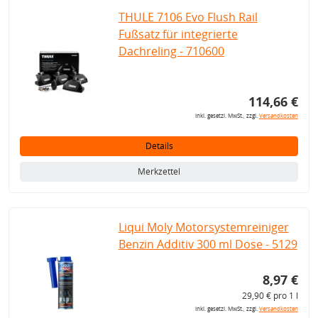
THULE 7106 Evo Flush Rail
Fußsatz für integrierte
Dachreling - 710600
114,66 €
inkl. gesetzl. MwSt., zzgl.
Versandkosten
Details
Merkzettel
Liqui Moly Motorsystemreiniger
Benzin Additiv 300 ml Dose - 5129
8,97 €
29,90 € pro 1 l
inkl. gesetzl. MwSt., zzgl.
Versandkosten