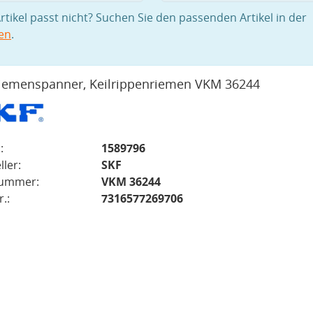
rtikel passt nicht? Suchen Sie den passenden Artikel in der
en
.
iemenspanner, Keilrippenriemen VKM 36244
:
1589796
ller:
SKF
nummer:
VKM 36244
.:
7316577269706