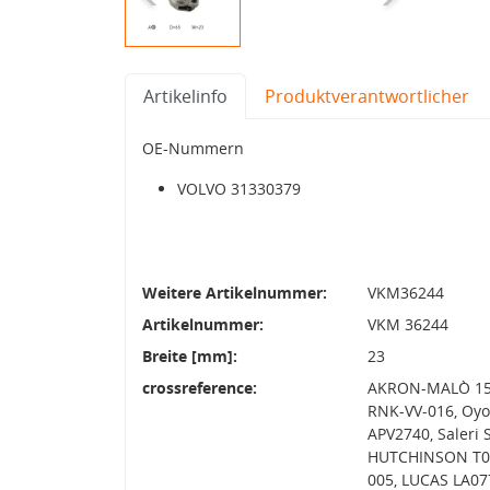
Artikelinfo
Produktverantwortlicher
OE-Nummern
VOLVO 31330379
Weitere Artikelnummer:
VKM36244
Artikelnummer:
VKM 36244
Breite [mm]:
23
crossreference:
AKRON-MALÒ 1570
RNK-VV-016, Oy
APV2740, Saleri
HUTCHINSON T065
005, LUCAS LA07