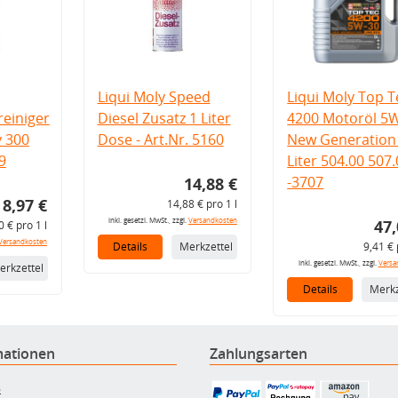
Liqui Moly Speed
Liqui Moly Top T
einiger
Diesel Zusatz 1 Liter
4200 Motoröl 5
v 300
Dose - Art.Nr. 5160
New Generation 
9
Liter 504.00 507
-3707
14,88 €
8,97 €
14,88 € pro 1 l
inkl. gesetzl. MwSt., zzgl.
Versandkosten
47,
0 € pro 1 l
Versandkosten
Details
Merkzettel
9,41 € 
inkl. gesetzl. MwSt., zzgl.
Versa
erkzettel
Details
Merkz
mationen
Zahlungsarten
B