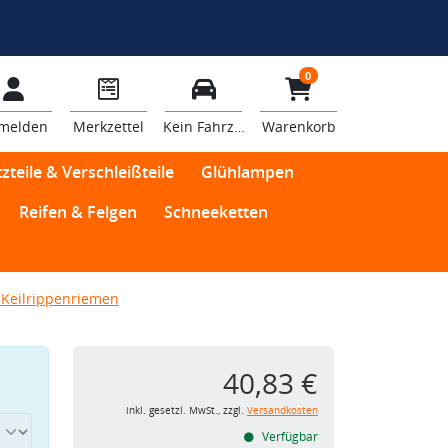
0
melden
Merkzettel
Kein Fahrzeug
Warenkorb
zteile & Verschleißteile
Glühlampen
Reifen & Felgen
Schneeketten
Keilrippenriemen
40,83 €
inkl. gesetzl. MwSt., zzgl.
Versandkosten
Verfügbar