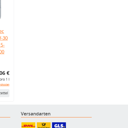
ec
W-30
5-
.00
06 €
pro 1 l
ndkosten
ettel
Versandarten