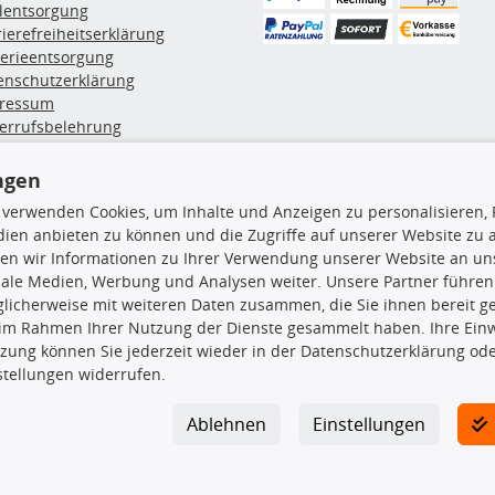
ölentsorgung
rierefreiheitserklärung
terieentsorgung
enschutzerklärung
ressum
errufsbelehrung
erruf des Vertrags
lung & Versand
ngen
 verwenden Cookies, um Inhalte und Anzeigen zu personalisieren, 
ien anbieten zu können und die Zugriffe auf unserer Website zu
rodukte
TecDoc Inside
en wir Informationen zu Ihrer Verwendung unserer Website an uns
hboxen
iale Medien, Werbung und Analysen weiter. Unsere Partner führen
hgrundträger
licherweise mit weiteren Daten zusammen, die Sie ihnen bereit ge
tzteile
 im Rahmen Ihrer Nutzung der Dienste gesammelt haben. Ihre Einwi
rradträger
zung können Sie jederzeit wieder in der Datenschutzerklärung ode
Die hier angezeigten Daten insbesond
oröle
stellungen widerrufen.
ege- & Wartungsmittel
Es ist zu unterlassen, die Daten ode
neeketten
TecDoc zu vervielfältigen, zu verbrei
Ablehnen
Einstellungen
lassen. Ein Zuwiderhandeln stellt eine
Bitte prüfen Sie, ob das über unseren O