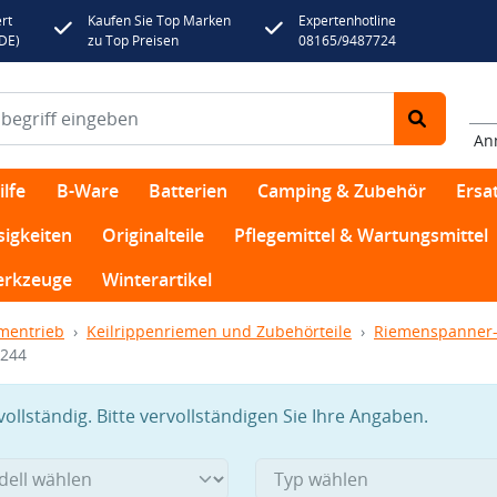
rt
Kaufen Sie Top Marken
Expertenhotline
(DE)
zu Top Preisen
08165/9487724
An
lfe
B-Ware
Batterien
Camping & Zubehör
Ersat
sigkeiten
Originalteile
Pflegemittel & Wartungsmittel
rkzeuge
Winterartikel
mentrieb
Keilrippenriemen und Zubehörteile
Riemenspanner-
6244
llständig. Bitte vervollständigen Sie Ihre Angaben.