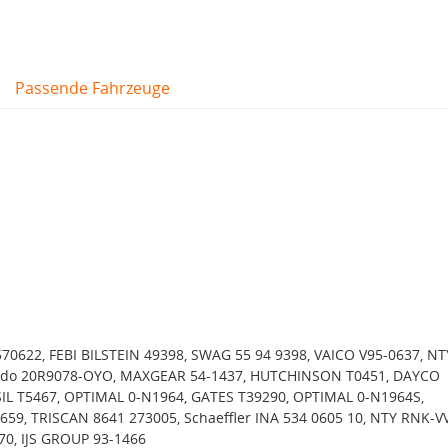
Passende Fahrzeuge
622, FEBI BILSTEIN 49398, SWAG 55 94 9398, VAICO V95-0637, NT
odo 20R9078-OYO, MAXGEAR 54-1437, HUTCHINSON T0451, DAYCO
 SIL T5467, OPTIMAL 0-N1964, GATES T39290, OPTIMAL 0-N1964S,
9, TRISCAN 8641 273005, Schaeffler INA 534 0605 10, NTY RNK-V
70, IJS GROUP 93-1466