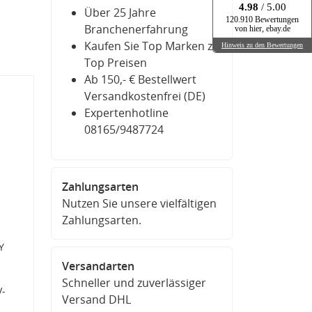
4.98
/ 5.00
Über 25 Jahre
120.910 Bewertungen
Branchenerfahrung
von hier, ebay.de
Kaufen Sie Top Marken zu
Hinweis zu den Bewertungen
Top Preisen
Ab 150,- € Bestellwert
Versandkostenfrei (DE)
Expertenhotline
08165/9487724
Zahlungsarten
Nutzen Sie unsere vielfältigen
Zahlungsarten.
Y
Versandarten
Schneller und zuverlässiger
V-
Versand DHL