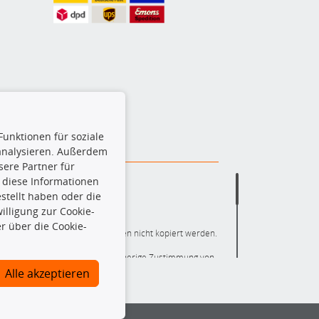
Funktionen für soziale
 analysieren. Außerdem
ere Partner für
 diese Informationen
stellt haben oder die
lligung zur Cookie-
r über die Cookie-
ere die gesamte Datenbank dürfen nicht kopiert werden.
r die gesamte Datenbank ohne vorherige Zustimmung von
ten und/oder diese Handlungen durch Dritte ausführen zu
Alle akzeptieren
 Urheberrechtsverletzung dar und wird verfolgt.
nlineshop identifizierte Ersatzteil auch tatsächlich dem