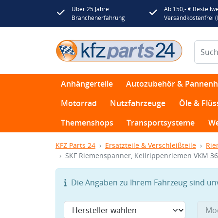
Über 25 Jahre
Ab 150,- € Bestellwe
Branchenerfahrung
Versandkostenfrei 
Anhängerteile
Autozubehör & Pannenhi
Motorrad
Nutzfahrzeuge
Öle & Flüs
Themenshops
Transportsysteme
We
KFZ Parts 24
Ersatzteile & Verschleißteile
Rie
SKF Riemenspanner, Keilrippenriemen VKM 3
Die Angaben zu Ihrem Fahrzeug sind unvo