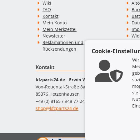
Wiki
Alt
FAQ
Bar
Kontakt
Bat
Mein Konto
Dat
Mein Merkzettel
Imp
Newsletter
Wid
Reklamationen und
Wid
Rücksendungen
Zah
Cookie-Einstellu
Wir
Med
Kontakt
Top P
geb
Dac
soz
kfzparts24.de - Erwin Weber GmbH
Dac
mög
Von-Reuental-Straße 8a
Ersa
sie
85376 Hetzenhausen
Fah
Nut
+49 (0) 8165 / 948 77 24
Mot
Ein
shop@kfzparts24.de
Pfl
Sch