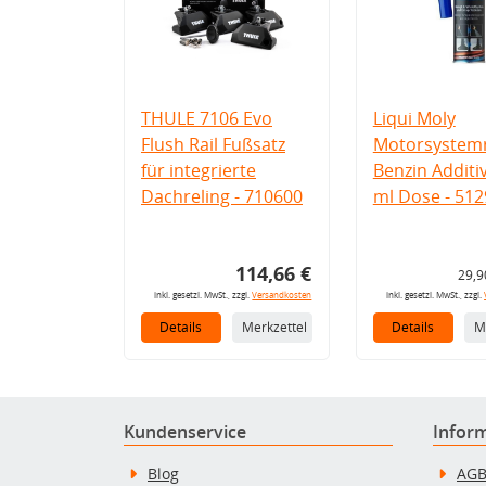
THULE 7106 Evo
Liqui Moly
Flush Rail Fußsatz
Motorsystemr
für integrierte
Benzin Additi
Dachreling - 710600
ml Dose - 512
114,66 €
29,9
inkl. gesetzl. MwSt., zzgl.
Versandkosten
inkl. gesetzl. MwSt., zzgl.
Details
Merkzettel
Details
M
Kundenservice
Infor
Blog
AG