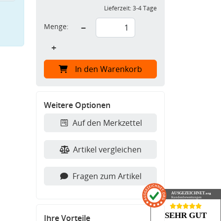
Lieferzeit:
3-4 Tage
Menge:
−
+
In den Warenkorb
Weitere Optionen
Auf den Merkzettel
Artikel vergleichen
Fragen zum Artikel
AUSGEZEICHNET
.org
Kundenbewertungen
SEHR GUT
Ihre Vorteile