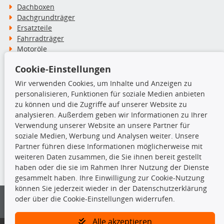
Dachboxen
Dachgrundträger
Ersatzteile
Fahrradträger
Motoröle
Pflege- & Wartungsmittel
Cookie-Einstellungen
Schneeketten
Wir verwenden Cookies, um Inhalte und Anzeigen zu
personalisieren, Funktionen für soziale Medien anbieten
TecDoc Inside
zu können und die Zugriffe auf unserer Website zu
analysieren. Außerdem geben wir Informationen zu Ihrer
Verwendung unserer Website an unsere Partner für
soziale Medien, Werbung und Analysen weiter. Unsere
Partner führen diese Informationen möglicherweise mit
Die hier angezeigten Daten insbesondere die gesamte Datenbank dürfen
weiteren Daten zusammen, die Sie ihnen bereit gestellt
nicht kopiert werden.
haben oder die sie im Rahmen Ihrer Nutzung der Dienste
gesammelt haben. Ihre Einwilligung zur Cookie-Nutzung
Es ist zu unterlassen, die Daten oder die gesamte Datenbank ohne
können Sie jederzeit wieder in der Datenschutzerklärung
vorherige Zustimmung von TecDoc zu vervielfältigen, zu verbreiten
oder über die Cookie-Einstellungen widerrufen.
und/oder diese Handlungen durch Dritte ausführen zu lassen. Ein
Zuwiderhandeln stellt eine Urheberrechtsverletzung dar und wird verfolgt.
Alle akzeptieren