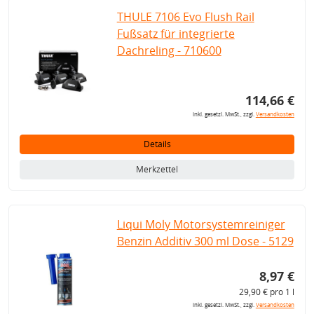
THULE 7106 Evo Flush Rail
Fußsatz für integrierte
Dachreling - 710600
114,66 €
inkl. gesetzl. MwSt., zzgl.
Versandkosten
Details
Merkzettel
Liqui Moly Motorsystemreiniger
Benzin Additiv 300 ml Dose - 5129
8,97 €
29,90 € pro 1 l
inkl. gesetzl. MwSt., zzgl.
Versandkosten