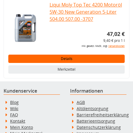
Liqui Moly Top Tec 4200 Motoröl
5W-30 New Generation 5-Liter
504.00 507.00 -3707
47,02 €
9,40 € pro 1 l
inkl. gesetzl. MwSt., zzgl.
Versandkosten
Details
Merkzettel
Kundenservice
Informationen
Blog
AGB
Wiki
Altölentsorgung
FAQ
Barrierefreiheitserklärung
Kontakt
Batterieentsorgung
Mein Konto
Datenschutzerklärung