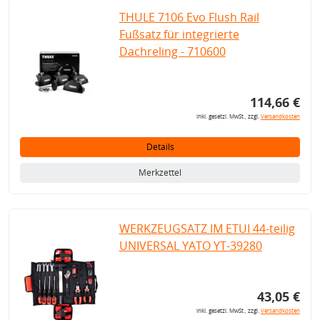
THULE 7106 Evo Flush Rail
Fußsatz für integrierte
Dachreling - 710600
114,66 €
inkl. gesetzl. MwSt., zzgl.
Versandkosten
Details
Merkzettel
WERKZEUGSATZ IM ETUI 44-teilig
UNIVERSAL YATO YT-39280
43,05 €
inkl. gesetzl. MwSt., zzgl.
Versandkosten