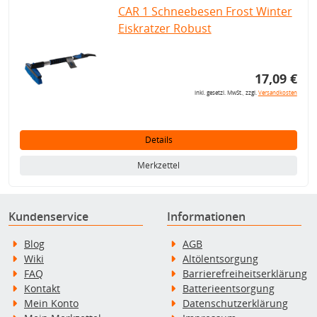
CAR 1 Schneebesen Frost Winter
Eiskratzer Robust
17,09 €
inkl. gesetzl. MwSt., zzgl.
Versandkosten
Details
Merkzettel
Kundenservice
Informationen
Blog
AGB
Wiki
Altölentsorgung
FAQ
Barrierefreiheitserklärung
Kontakt
Batterieentsorgung
Mein Konto
Datenschutzerklärung