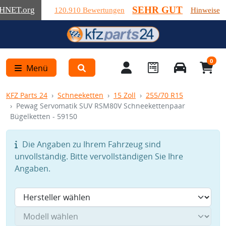
SEHR GUT
HNET
.org
120.910 Bewertungen
Hinweise
0
Menü
KFZ Parts 24
Schneeketten
15 Zoll
255/70 R15
Pewag Servomatik SUV RSM80V Schneekettenpaar
Bügelketten - 59150
Die Angaben zu Ihrem Fahrzeug sind
unvollständig. Bitte vervollständigen Sie Ihre
Angaben.