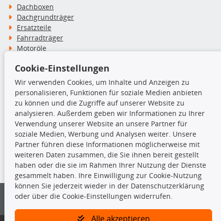
Dachboxen
Dachgrundträger
Ersatzteile
Fahrradträger
Motoröle
Pflege- & Wartungsmittel
Cookie-Einstellungen
Schneeketten
Wir verwenden Cookies, um Inhalte und Anzeigen zu
personalisieren, Funktionen für soziale Medien anbieten
TecDoc Inside
zu können und die Zugriffe auf unserer Website zu
analysieren. Außerdem geben wir Informationen zu Ihrer
Verwendung unserer Website an unsere Partner für
soziale Medien, Werbung und Analysen weiter. Unsere
Partner führen diese Informationen möglicherweise mit
Die hier angezeigten Daten insbesondere die gesamte Datenbank dürfen
weiteren Daten zusammen, die Sie ihnen bereit gestellt
nicht kopiert werden.
haben oder die sie im Rahmen Ihrer Nutzung der Dienste
gesammelt haben. Ihre Einwilligung zur Cookie-Nutzung
Es ist zu unterlassen, die Daten oder die gesamte Datenbank ohne
können Sie jederzeit wieder in der Datenschutzerklärung
vorherige Zustimmung von TecDoc zu vervielfältigen, zu verbreiten
oder über die Cookie-Einstellungen widerrufen.
und/oder diese Handlungen durch Dritte ausführen zu lassen. Ein
Zuwiderhandeln stellt eine Urheberrechtsverletzung dar und wird verfolgt.
Alle akzeptieren