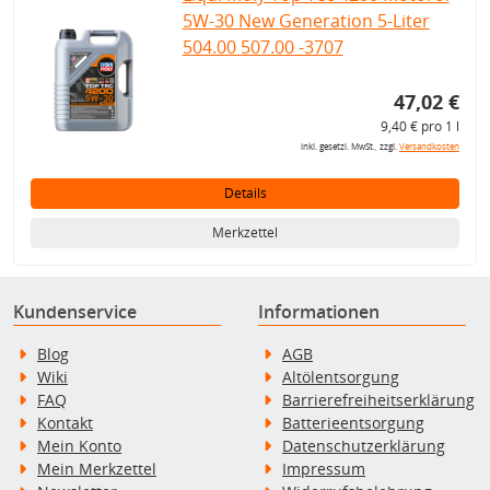
5W-30 New Generation 5-Liter
504.00 507.00 -3707
47,02 €
9,40 € pro 1 l
inkl. gesetzl. MwSt., zzgl.
Versandkosten
Details
Merkzettel
Kundenservice
Informationen
Blog
AGB
Wiki
Altölentsorgung
FAQ
Barrierefreiheitserklärung
Kontakt
Batterieentsorgung
Mein Konto
Datenschutzerklärung
Mein Merkzettel
Impressum