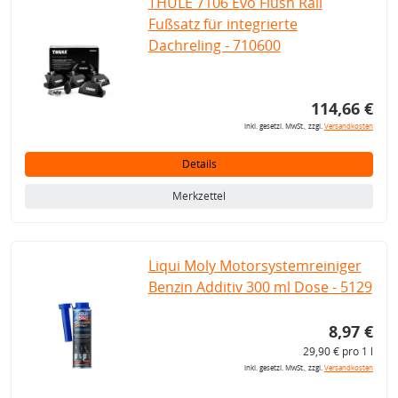
THULE 7106 Evo Flush Rail
Fußsatz für integrierte
Dachreling - 710600
114,66 €
inkl. gesetzl. MwSt., zzgl.
Versandkosten
Details
Merkzettel
Liqui Moly Motorsystemreiniger
Benzin Additiv 300 ml Dose - 5129
8,97 €
29,90 € pro 1 l
inkl. gesetzl. MwSt., zzgl.
Versandkosten