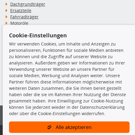
Dachgrundträger
Ersatzteile
Fahrradträger
Motoröle
Pflege- & Wartungsmittel
Cookie-Einstellungen
Schneeketten
Wir verwenden Cookies, um Inhalte und Anzeigen zu
personalisieren, Funktionen für soziale Medien anbieten
TecDoc Inside
zu können und die Zugriffe auf unserer Website zu
analysieren. Außerdem geben wir Informationen zu Ihrer
Verwendung unserer Website an unsere Partner für
soziale Medien, Werbung und Analysen weiter. Unsere
Partner führen diese Informationen möglicherweise mit
Die hier angezeigten Daten insbesondere die gesamte Datenbank dürfen
weiteren Daten zusammen, die Sie ihnen bereit gestellt
nicht kopiert werden.
haben oder die sie im Rahmen Ihrer Nutzung der Dienste
gesammelt haben. Ihre Einwilligung zur Cookie-Nutzung
Es ist zu unterlassen, die Daten oder die gesamte Datenbank ohne
können Sie jederzeit wieder in der Datenschutzerklärung
vorherige Zustimmung von TecDoc zu vervielfältigen, zu verbreiten
oder über die Cookie-Einstellungen widerrufen.
und/oder diese Handlungen durch Dritte ausführen zu lassen. Ein
Zuwiderhandeln stellt eine Urheberrechtsverletzung dar und wird verfolgt.
Alle akzeptieren
Bitte prüfen Sie, ob das über unseren Onlineshop identifizierte Ersatzteil
auch tatsächlich dem gesuchten Ersatzteil entspricht.