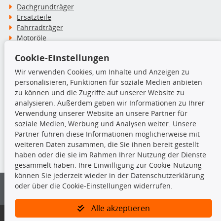
Dachgrundträger
Ersatzteile
Fahrradträger
Motoröle
Pflege- & Wartungsmittel
Cookie-Einstellungen
Schneeketten
Wir verwenden Cookies, um Inhalte und Anzeigen zu
personalisieren, Funktionen für soziale Medien anbieten
TecDoc Inside
zu können und die Zugriffe auf unserer Website zu
analysieren. Außerdem geben wir Informationen zu Ihrer
Verwendung unserer Website an unsere Partner für
soziale Medien, Werbung und Analysen weiter. Unsere
Partner führen diese Informationen möglicherweise mit
Die hier angezeigten Daten insbesondere die gesamte Datenbank dürfen
weiteren Daten zusammen, die Sie ihnen bereit gestellt
nicht kopiert werden.
haben oder die sie im Rahmen Ihrer Nutzung der Dienste
gesammelt haben. Ihre Einwilligung zur Cookie-Nutzung
Es ist zu unterlassen, die Daten oder die gesamte Datenbank ohne
können Sie jederzeit wieder in der Datenschutzerklärung
vorherige Zustimmung von TecDoc zu vervielfältigen, zu verbreiten
oder über die Cookie-Einstellungen widerrufen.
und/oder diese Handlungen durch Dritte ausführen zu lassen. Ein
Zuwiderhandeln stellt eine Urheberrechtsverletzung dar und wird verfolgt.
Alle akzeptieren
Bitte prüfen Sie, ob das über unseren Onlineshop identifizierte Ersatzteil
auch tatsächlich dem gesuchten Ersatzteil entspricht.