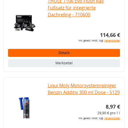
THULE 7106 Evo Flush Rail
Fußsatz für integrierte
Dachreling - 710600
114,66 €
inkl. gesetzl. MwSt., zzgl.
Versandkosten
Details
Merkzettel
Liqui Moly Motorsystemreiniger
Benzin Additiv 300 ml Dose - 5129
8,97 €
29,90 € pro 1 l
inkl. gesetzl. MwSt., zzgl.
Versandkosten