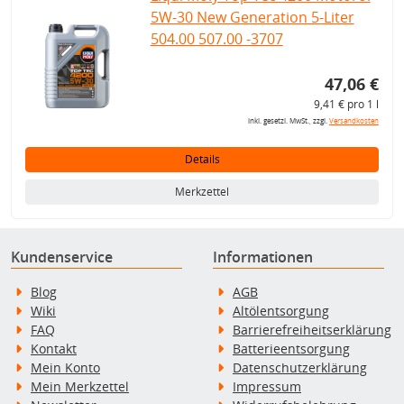
5W-30 New Generation 5-Liter
504.00 507.00 -3707
47,06 €
9,41 € pro 1 l
inkl. gesetzl. MwSt., zzgl.
Versandkosten
Details
Merkzettel
Kundenservice
Informationen
Blog
AGB
Wiki
Altölentsorgung
FAQ
Barrierefreiheitserklärung
Kontakt
Batterieentsorgung
Mein Konto
Datenschutzerklärung
Mein Merkzettel
Impressum