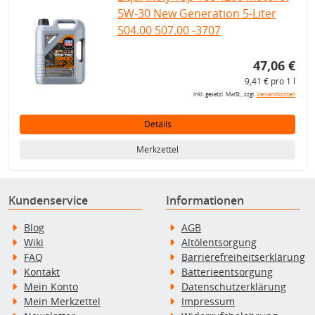
5W-30 New Generation 5-Liter
504.00 507.00 -3707
47,06 €
9,41 € pro 1 l
inkl. gesetzl. MwSt., zzgl.
Versandkosten
Details
Merkzettel
Kundenservice
Informationen
Blog
AGB
Wiki
Altölentsorgung
FAQ
Barrierefreiheitserklärung
Kontakt
Batterieentsorgung
Mein Konto
Datenschutzerklärung
Mein Merkzettel
Impressum