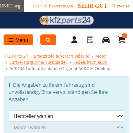
SEHR GUT
HNET
.org
120.910 Bewertungen
Hinweise
0
Menü
KFZ Parts 24
Ersatzteile & Verschleißteile
Motor
Luftversorgung & Turbolader
Ladeluftschlauch
ACKOJA Ladeluftschlauch Original ACKOJA Qualität
Die Angaben zu Ihrem Fahrzeug sind
unvollständig. Bitte vervollständigen Sie Ihre
Angaben.