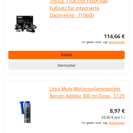
THULE 7106 Evo Flush Rail
Fußsatz für integrierte
Dachreling - 710600
114,66 €
inkl. gesetzl. MwSt., zzgl.
Versandkosten
Details
Merkzettel
Liqui Moly Motorsystemreiniger
Benzin Additiv 300 ml Dose - 5129
8,97 €
29,90 € pro 1 l
inkl. gesetzl. MwSt., zzgl.
Versandkosten