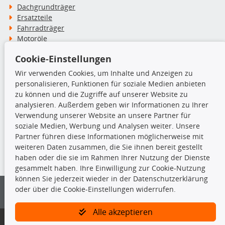
Dachgrundträger
Ersatzteile
Fahrradträger
Motoröle
Pflege- & Wartungsmittel
Cookie-Einstellungen
Schneeketten
Wir verwenden Cookies, um Inhalte und Anzeigen zu
personalisieren, Funktionen für soziale Medien anbieten
TecDoc Inside
zu können und die Zugriffe auf unserer Website zu
analysieren. Außerdem geben wir Informationen zu Ihrer
Verwendung unserer Website an unsere Partner für
soziale Medien, Werbung und Analysen weiter. Unsere
Partner führen diese Informationen möglicherweise mit
Die hier angezeigten Daten insbesondere die gesamte Datenbank dürfen
weiteren Daten zusammen, die Sie ihnen bereit gestellt
nicht kopiert werden.
haben oder die sie im Rahmen Ihrer Nutzung der Dienste
gesammelt haben. Ihre Einwilligung zur Cookie-Nutzung
Es ist zu unterlassen, die Daten oder die gesamte Datenbank ohne
können Sie jederzeit wieder in der Datenschutzerklärung
vorherige Zustimmung von TecDoc zu vervielfältigen, zu verbreiten
oder über die Cookie-Einstellungen widerrufen.
und/oder diese Handlungen durch Dritte ausführen zu lassen. Ein
Zuwiderhandeln stellt eine Urheberrechtsverletzung dar und wird verfolgt.
Alle akzeptieren
Bitte prüfen Sie, ob das über unseren Onlineshop identifizierte Ersatzteil
auch tatsächlich dem gesuchten Ersatzteil entspricht.