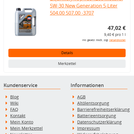
5W-30 New Generation 5-Liter
504.00 507.00 -3707
47,02 €
9,40 € pro 1 l
inkl. gesetzl. MwSt., zzgl.
Versandkosten
Details
Merkzettel
Kundenservice
Informationen
Blog
AGB
Wiki
Altölentsorgung
FAQ
Barrierefreiheitserklärung
Kontakt
Batterieentsorgung
Mein Konto
Datenschutzerklärung
Mein Merkzettel
Impressum