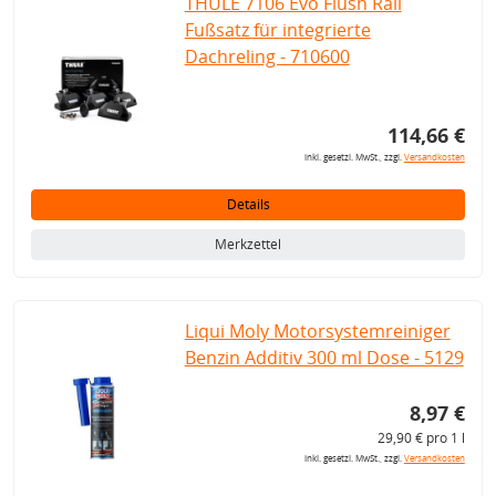
THULE 7106 Evo Flush Rail
Fußsatz für integrierte
Dachreling - 710600
114,66 €
inkl. gesetzl. MwSt., zzgl.
Versandkosten
Details
Merkzettel
Liqui Moly Motorsystemreiniger
Benzin Additiv 300 ml Dose - 5129
8,97 €
29,90 € pro 1 l
inkl. gesetzl. MwSt., zzgl.
Versandkosten