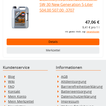
5W-30 New Generation 5-Liter
504.00 507.00 -3707
47,06 €
9,41 € pro 1 l
inkl. gesetzl. MwSt., zzgl.
Versandkosten
Details
Merkzettel
Kundenservice
Informationen
Blog
AGB
Wiki
Altölentsorgung
FAQ
Barrierefreiheitserklärung
Kontakt
Batterieentsorgung
Mein Konto
Datenschutzerklärung
Mein Merkzettel
Impressum