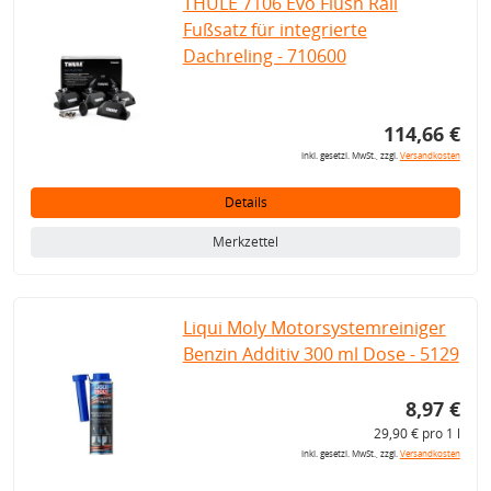
THULE 7106 Evo Flush Rail
Fußsatz für integrierte
Dachreling - 710600
114,66 €
inkl. gesetzl. MwSt., zzgl.
Versandkosten
Details
Merkzettel
Liqui Moly Motorsystemreiniger
Benzin Additiv 300 ml Dose - 5129
8,97 €
29,90 € pro 1 l
inkl. gesetzl. MwSt., zzgl.
Versandkosten