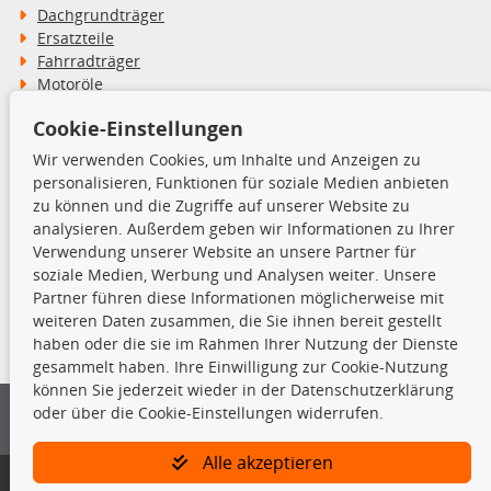
Dachgrundträger
Ersatzteile
Fahrradträger
Motoröle
Pflege- & Wartungsmittel
Cookie-Einstellungen
Schneeketten
Wir verwenden Cookies, um Inhalte und Anzeigen zu
personalisieren, Funktionen für soziale Medien anbieten
TecDoc Inside
zu können und die Zugriffe auf unserer Website zu
analysieren. Außerdem geben wir Informationen zu Ihrer
Verwendung unserer Website an unsere Partner für
soziale Medien, Werbung und Analysen weiter. Unsere
Partner führen diese Informationen möglicherweise mit
Die hier angezeigten Daten insbesondere die gesamte Datenbank dürfen
weiteren Daten zusammen, die Sie ihnen bereit gestellt
nicht kopiert werden.
haben oder die sie im Rahmen Ihrer Nutzung der Dienste
gesammelt haben. Ihre Einwilligung zur Cookie-Nutzung
Es ist zu unterlassen, die Daten oder die gesamte Datenbank ohne
können Sie jederzeit wieder in der Datenschutzerklärung
vorherige Zustimmung von TecDoc zu vervielfältigen, zu verbreiten
oder über die Cookie-Einstellungen widerrufen.
und/oder diese Handlungen durch Dritte ausführen zu lassen. Ein
Zuwiderhandeln stellt eine Urheberrechtsverletzung dar und wird verfolgt.
Alle akzeptieren
Bitte prüfen Sie, ob das über unseren Onlineshop identifizierte Ersatzteil
auch tatsächlich dem gesuchten Ersatzteil entspricht.