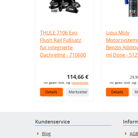
THULE 7106 Evo
Liqui Moly
Flush Rail Fußsatz
Motorsystemr
für integrierte
Benzin Additi
Dachreling - 710600
ml Dose - 512
114,66 €
29,9
inkl. gesetzl. MwSt., zzgl.
Versandkosten
inkl. gesetzl. MwSt., zzgl.
Details
Merkzettel
Details
M
Kundenservice
Infor
Blog
AG