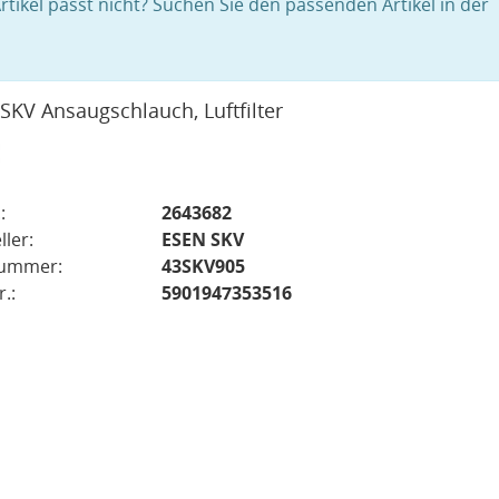
rtikel passt nicht? Suchen Sie den passenden Artikel in der
SKV Ansaugschlauch, Luftfilter
:
2643682
ller:
ESEN SKV
nummer:
43SKV905
.:
5901947353516