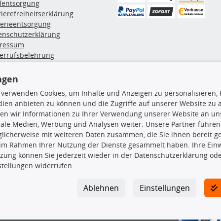
ölentsorgung
rierefreiheitserklärung
terieentsorgung
enschutzerklärung
ressum
errufsbelehrung
erruf des Vertrags
lung & Versand
ngen
 verwenden Cookies, um Inhalte und Anzeigen zu personalisieren, 
ien anbieten zu können und die Zugriffe auf unserer Website zu
rodukte
TecDoc Inside
en wir Informationen zu Ihrer Verwendung unserer Website an uns
hboxen
iale Medien, Werbung und Analysen weiter. Unsere Partner führen
hgrundträger
licherweise mit weiteren Daten zusammen, die Sie ihnen bereit ge
tzteile
 im Rahmen Ihrer Nutzung der Dienste gesammelt haben. Ihre Einwi
rradträger
zung können Sie jederzeit wieder in der Datenschutzerklärung ode
Die hier angezeigten Daten insbesond
oröle
stellungen widerrufen.
ege- & Wartungsmittel
Es ist zu unterlassen, die Daten ode
neeketten
TecDoc zu vervielfältigen, zu verbrei
Ablehnen
Einstellungen
lassen. Ein Zuwiderhandeln stellt eine
Bitte prüfen Sie, ob das über unseren O
gesuchten Ersatzteil entspricht.