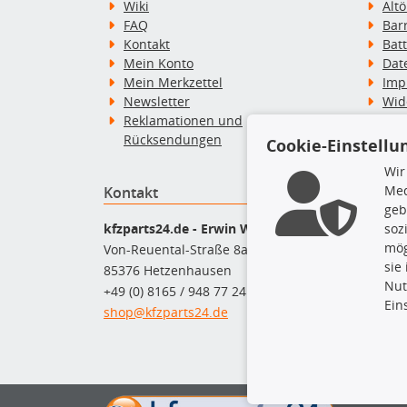
Wiki
Alt
FAQ
Bar
Kontakt
Bat
Mein Konto
Dat
Mein Merkzettel
Imp
Newsletter
Wid
Reklamationen und
Wid
Rücksendungen
Zah
Cookie-Einstellu
Wir
Med
Kontakt
Top P
geb
Dac
kfzparts24.de - Erwin Weber GmbH
soz
Dac
mög
Von-Reuental-Straße 8a
Ersa
sie
85376 Hetzenhausen
Fah
Nut
+49 (0) 8165 / 948 77 24
Mot
Ein
shop@kfzparts24.de
Pfl
Sch