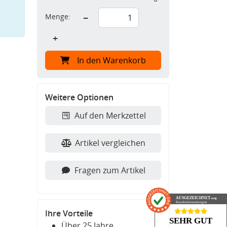
Menge:
−
+
In den Warenkorb
Weitere Optionen
Auf den Merkzettel
Artikel vergleichen
Fragen zum Artikel
AUSGEZEICHNET
.org
Kundenbewertungen
Ihre Vorteile
SEHR GUT
Über 25 Jahre