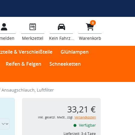
0
melden
Merkzettel
Kein Fahrzeug
Warenkorb
zteile & Verschleißteile
Glühlampen
Reifen & Felgen
Schneeketten
Ansaugschlauch, Luftfilter
33,21 €
inkl. gesetzl. MwSt., zzgl.
Versandkosten
Verfügbar
Lieferzeit:
3-4 Tage