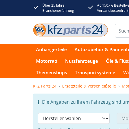
Über 25 Jahre
Ab 150,- € Bestellwe
Branchenerfahrung
Versandkostenfrei 
Anhängerteile
Autozubehör & Pannenhi
Motorrad
Nutzfahrzeuge
Öle & Flüs
Themenshops
Transportsysteme
We
KFZ Parts 24
Ersatzteile & Verschleißteile
Mot
Die Angaben zu Ihrem Fahrzeug sind unvo