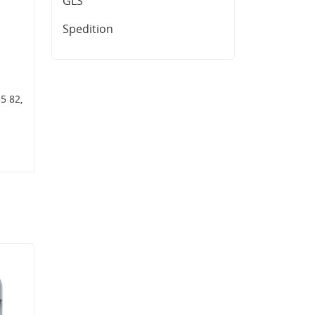
GLS
Spedition
5 82,