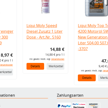
Liqui Moly Speed
Liqui Moly Top T
einiger
Diesel Zusatz 1 Liter
4200 Motoröl 5
v 300
Dose - Art.Nr. 5160
New Generation 
9
Liter 504.00 507
-3707
14,88 €
8,97 €
14,88 € pro 1 l
inkl. gesetzl. MwSt., zzgl.
Versandkosten
47,
0 € pro 1 l
Versandkosten
Details
Merkzettel
9,40 € 
inkl. gesetzl. MwSt., zzgl.
Versa
erkzettel
Details
Merkz
mationen
Zahlungsarten
B