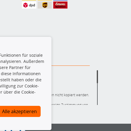
Funktionen für soziale
 analysieren. Außerdem
ere Partner für
 diese Informationen
stellt haben oder die
lligung zur Cookie-
r über die Cookie-
ere die gesamte Datenbank dürfen nicht kopiert werden.
r die gesamte Datenbank ohne vorherige Zustimmung von
ten und/oder diese Handlungen durch Dritte ausführen zu
Alle akzeptieren
 Urheberrechtsverletzung dar und wird verfolgt.
nlineshop identifizierte Ersatzteil auch tatsächlich dem