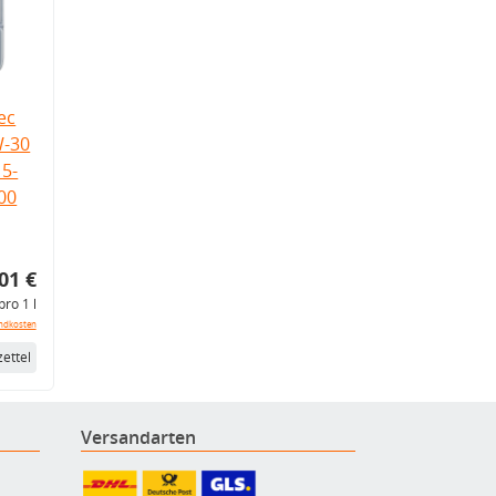
ec
W-30
5-
.00
01 €
pro 1 l
ndkosten
ettel
Versandarten