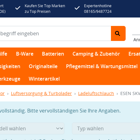
rt
Kaufen Sie Top Marken
Expertenhotline
(DE)
zu Top Preisen
08165/9487724
An
lfe
B-Ware
Batterien
Camping & Zubehör
Ersat
sigkeiten
Originalteile
Pflegemittel & Wartungsmittel
rkzeuge
Winterartikel
or
Luftversorgung & Turbolader
Ladeluftschlauch
ESEN SKV 
llständig. Bitte vervollständigen Sie Ihre Angaben.