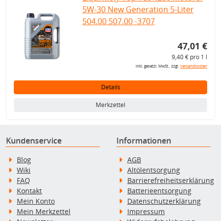
5W-30 New Generation 5-Liter
504.00 507.00 -3707
47,01 €
9,40 € pro 1 l
inkl. gesetzl. MwSt., zzgl.
Versandkosten
Details
Merkzettel
Kundenservice
Informationen
Blog
AGB
Wiki
Altölentsorgung
FAQ
Barrierefreiheitserklärung
Kontakt
Batterieentsorgung
Mein Konto
Datenschutzerklärung
Mein Merkzettel
Impressum