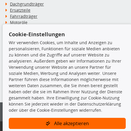
Dachgrundträger
Ersatzteile
Fahrradträger
Motoröle
Pflege- & Wartungsmittel
Cookie-Einstellungen
Schneeketten
Wir verwenden Cookies, um Inhalte und Anzeigen zu
personalisieren, Funktionen für soziale Medien anbieten
TecDoc Inside
zu können und die Zugriffe auf unserer Website zu
analysieren. Außerdem geben wir Informationen zu Ihrer
Verwendung unserer Website an unsere Partner für
soziale Medien, Werbung und Analysen weiter. Unsere
Partner führen diese Informationen möglicherweise mit
Die hier angezeigten Daten insbesondere die gesamte Datenbank dürfen
weiteren Daten zusammen, die Sie ihnen bereit gestellt
nicht kopiert werden.
haben oder die sie im Rahmen Ihrer Nutzung der Dienste
gesammelt haben. Ihre Einwilligung zur Cookie-Nutzung
Es ist zu unterlassen, die Daten oder die gesamte Datenbank ohne
können Sie jederzeit wieder in der Datenschutzerklärung
vorherige Zustimmung von TecDoc zu vervielfältigen, zu verbreiten
oder über die Cookie-Einstellungen widerrufen.
und/oder diese Handlungen durch Dritte ausführen zu lassen. Ein
Zuwiderhandeln stellt eine Urheberrechtsverletzung dar und wird verfolgt.
Alle akzeptieren
Bitte prüfen Sie, ob das über unseren Onlineshop identifizierte Ersatzteil
auch tatsächlich dem gesuchten Ersatzteil entspricht.