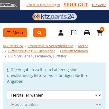
SEHR GUT
HNET
.org
120.910 Bewertungen
Hinweise
0
Menü
KFZ Parts 24
Ersatzteile & Verschleißteile
Motor
Luftversorgung & Turbolader
Ladeluftschlauch
ESEN SKV Ansaugschlauch, Luftfilter
Die Angaben zu Ihrem Fahrzeug sind
unvollständig. Bitte vervollständigen Sie Ihre
Angaben.