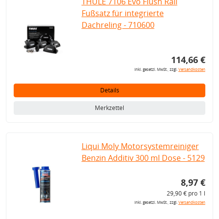
THULE 7106 Evo Flush Rail
Fußsatz für integrierte
Dachreling - 710600
114,66 €
inkl. gesetzl. MwSt., zzgl.
Versandkosten
Details
Merkzettel
Liqui Moly Motorsystemreiniger
Benzin Additiv 300 ml Dose - 5129
8,97 €
29,90 € pro 1 l
inkl. gesetzl. MwSt., zzgl.
Versandkosten