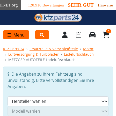
SEHR GUT
HNET
.org
120.910 Bewertungen
Hinweise
0
Menü
KFZ Parts 24
Ersatzteile & Verschleißteile
Motor
Luftversorgung & Turbolader
Ladeluftschlauch
METZGER AUTOTEILE Ladeluftschlauch
Die Angaben zu Ihrem Fahrzeug sind
unvollständig. Bitte vervollständigen Sie Ihre
Angaben.