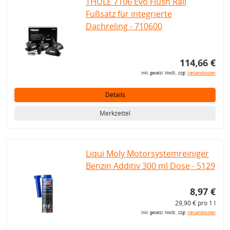
THULE 7106 Evo Flush Rail
Fußsatz für integrierte
Dachreling - 710600
114,66 €
inkl. gesetzl. MwSt., zzgl.
Versandkosten
Details
Merkzettel
Liqui Moly Motorsystemreiniger
Benzin Additiv 300 ml Dose - 5129
8,97 €
29,90 € pro 1 l
inkl. gesetzl. MwSt., zzgl.
Versandkosten