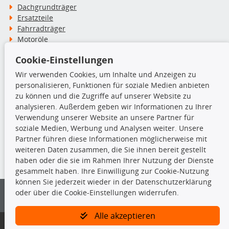
Dachgrundträger
Ersatzteile
Fahrradträger
Motoröle
Pflege- & Wartungsmittel
Cookie-Einstellungen
Schneeketten
Wir verwenden Cookies, um Inhalte und Anzeigen zu
personalisieren, Funktionen für soziale Medien anbieten
TecDoc Inside
zu können und die Zugriffe auf unserer Website zu
analysieren. Außerdem geben wir Informationen zu Ihrer
Verwendung unserer Website an unsere Partner für
soziale Medien, Werbung und Analysen weiter. Unsere
Partner führen diese Informationen möglicherweise mit
Die hier angezeigten Daten insbesondere die gesamte Datenbank dürfen
weiteren Daten zusammen, die Sie ihnen bereit gestellt
nicht kopiert werden.
haben oder die sie im Rahmen Ihrer Nutzung der Dienste
gesammelt haben. Ihre Einwilligung zur Cookie-Nutzung
Es ist zu unterlassen, die Daten oder die gesamte Datenbank ohne
können Sie jederzeit wieder in der Datenschutzerklärung
vorherige Zustimmung von TecDoc zu vervielfältigen, zu verbreiten
oder über die Cookie-Einstellungen widerrufen.
und/oder diese Handlungen durch Dritte ausführen zu lassen. Ein
Zuwiderhandeln stellt eine Urheberrechtsverletzung dar und wird verfolgt.
Alle akzeptieren
Bitte prüfen Sie, ob das über unseren Onlineshop identifizierte Ersatzteil
auch tatsächlich dem gesuchten Ersatzteil entspricht.