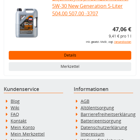
5W-30 New Generation 5-Liter
504.00 507.00 -3707
47,06 €
9,41 € pro 1 l
inkl. gesetzl. MwSt., zzgl.
Versandkosten
Details
Merkzettel
Kundenservice
Informationen
Blog
AGB
Wiki
Altölentsorgung
FAQ
Barrierefreiheitserklärung
Kontakt
Batterieentsorgung
Mein Konto
Datenschutzerklärung
Mein Merkzettel
Impressum