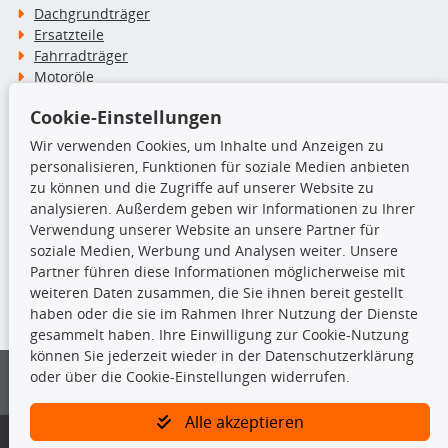
Dachgrundträger
Ersatzteile
Fahrradträger
Motoröle
Pflege- & Wartungsmittel
Cookie-Einstellungen
Schneeketten
Wir verwenden Cookies, um Inhalte und Anzeigen zu
personalisieren, Funktionen für soziale Medien anbieten
TecDoc Inside
zu können und die Zugriffe auf unserer Website zu
analysieren. Außerdem geben wir Informationen zu Ihrer
Verwendung unserer Website an unsere Partner für
soziale Medien, Werbung und Analysen weiter. Unsere
Partner führen diese Informationen möglicherweise mit
Die hier angezeigten Daten insbesondere die gesamte Datenbank dürfen
weiteren Daten zusammen, die Sie ihnen bereit gestellt
nicht kopiert werden.
haben oder die sie im Rahmen Ihrer Nutzung der Dienste
gesammelt haben. Ihre Einwilligung zur Cookie-Nutzung
Es ist zu unterlassen, die Daten oder die gesamte Datenbank ohne
können Sie jederzeit wieder in der Datenschutzerklärung
vorherige Zustimmung von TecDoc zu vervielfältigen, zu verbreiten
oder über die Cookie-Einstellungen widerrufen.
und/oder diese Handlungen durch Dritte ausführen zu lassen. Ein
Zuwiderhandeln stellt eine Urheberrechtsverletzung dar und wird verfolgt.
Alle akzeptieren
Bitte prüfen Sie, ob das über unseren Onlineshop identifizierte Ersatzteil
auch tatsächlich dem gesuchten Ersatzteil entspricht.