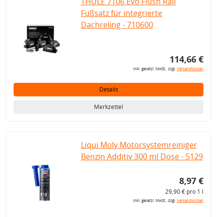
THULE 7106 Evo Flush Rail
Fußsatz für integrierte
Dachreling - 710600
114,66 €
inkl. gesetzl. MwSt., zzgl.
Versandkosten
Details
Merkzettel
Liqui Moly Motorsystemreiniger
Benzin Additiv 300 ml Dose - 5129
8,97 €
29,90 € pro 1 l
inkl. gesetzl. MwSt., zzgl.
Versandkosten