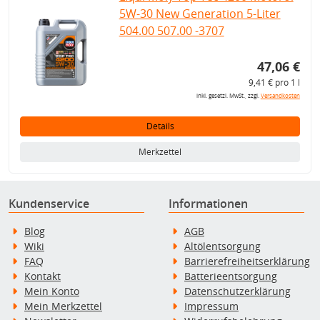
5W-30 New Generation 5-Liter
504.00 507.00 -3707
47,06 €
9,41 € pro 1 l
inkl. gesetzl. MwSt., zzgl.
Versandkosten
Details
Merkzettel
Kundenservice
Informationen
Blog
AGB
Wiki
Altölentsorgung
FAQ
Barrierefreiheitserklärung
Kontakt
Batterieentsorgung
Mein Konto
Datenschutzerklärung
Mein Merkzettel
Impressum