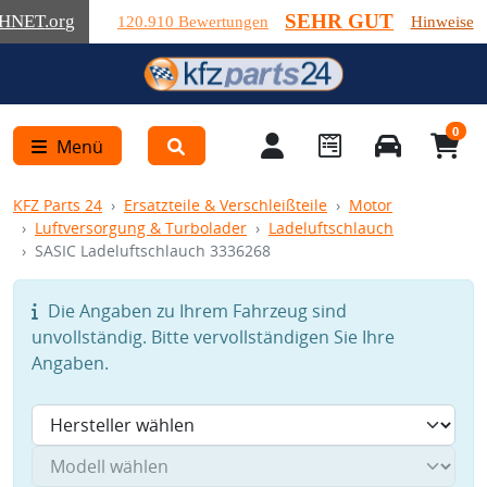
SEHR GUT
HNET
.org
120.910 Bewertungen
Hinweise
0
Menü
KFZ Parts 24
Ersatzteile & Verschleißteile
Motor
Luftversorgung & Turbolader
Ladeluftschlauch
SASIC Ladeluftschlauch 3336268
Die Angaben zu Ihrem Fahrzeug sind
unvollständig. Bitte vervollständigen Sie Ihre
Angaben.