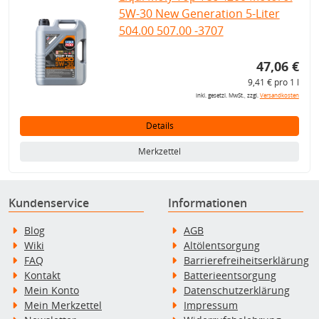
5W-30 New Generation 5-Liter
504.00 507.00 -3707
47,06 €
9,41 € pro 1 l
inkl. gesetzl. MwSt., zzgl.
Versandkosten
Details
Merkzettel
Kundenservice
Informationen
Blog
AGB
Wiki
Altölentsorgung
FAQ
Barrierefreiheitserklärung
Kontakt
Batterieentsorgung
Mein Konto
Datenschutzerklärung
Mein Merkzettel
Impressum