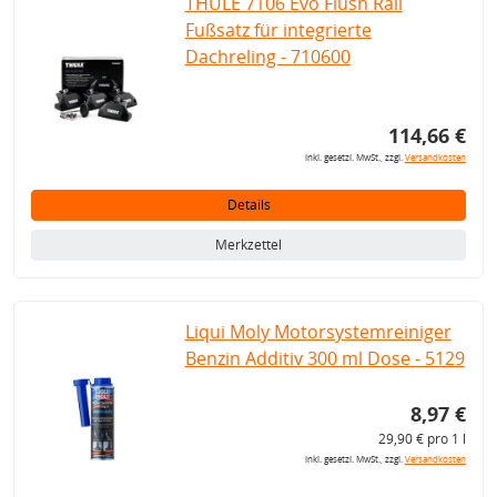
THULE 7106 Evo Flush Rail
Fußsatz für integrierte
Dachreling - 710600
114,66 €
inkl. gesetzl. MwSt., zzgl.
Versandkosten
Details
Merkzettel
Liqui Moly Motorsystemreiniger
Benzin Additiv 300 ml Dose - 5129
8,97 €
29,90 € pro 1 l
inkl. gesetzl. MwSt., zzgl.
Versandkosten