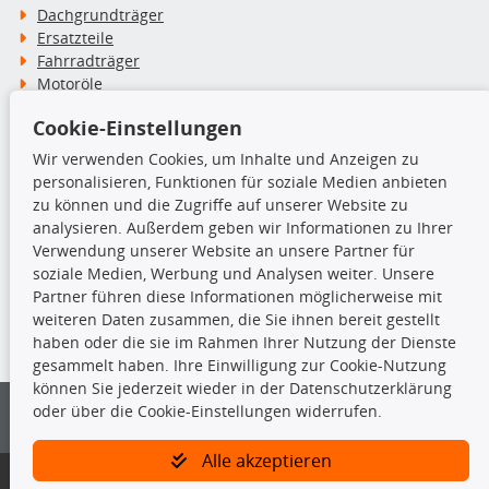
Dachgrundträger
Ersatzteile
Fahrradträger
Motoröle
Pflege- & Wartungsmittel
Cookie-Einstellungen
Schneeketten
Wir verwenden Cookies, um Inhalte und Anzeigen zu
personalisieren, Funktionen für soziale Medien anbieten
TecDoc Inside
zu können und die Zugriffe auf unserer Website zu
analysieren. Außerdem geben wir Informationen zu Ihrer
Verwendung unserer Website an unsere Partner für
soziale Medien, Werbung und Analysen weiter. Unsere
Partner führen diese Informationen möglicherweise mit
Die hier angezeigten Daten insbesondere die gesamte Datenbank dürfen
weiteren Daten zusammen, die Sie ihnen bereit gestellt
nicht kopiert werden.
haben oder die sie im Rahmen Ihrer Nutzung der Dienste
gesammelt haben. Ihre Einwilligung zur Cookie-Nutzung
Es ist zu unterlassen, die Daten oder die gesamte Datenbank ohne
können Sie jederzeit wieder in der Datenschutzerklärung
vorherige Zustimmung von TecDoc zu vervielfältigen, zu verbreiten
oder über die Cookie-Einstellungen widerrufen.
und/oder diese Handlungen durch Dritte ausführen zu lassen. Ein
Zuwiderhandeln stellt eine Urheberrechtsverletzung dar und wird verfolgt.
Alle akzeptieren
Bitte prüfen Sie, ob das über unseren Onlineshop identifizierte Ersatzteil
auch tatsächlich dem gesuchten Ersatzteil entspricht.