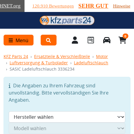
SEHR GUT
HNET
.org
120.910 Bewertungen
Hinweise
0
Menü
KFZ Parts 24
Ersatzteile & Verschleißteile
Motor
Luftversorgung & Turbolader
Ladeluftschlauch
SASIC Ladeluftschlauch 3336234
Die Angaben zu Ihrem Fahrzeug sind
unvollständig. Bitte vervollständigen Sie Ihre
Angaben.