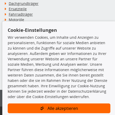
Dachgrundträger
Ersatzteile
Fahrradträger
Motoröle
Pflege- & Wartungsmittel
Cookie-Einstellungen
Schneeketten
Wir verwenden Cookies, um Inhalte und Anzeigen zu
personalisieren, Funktionen für soziale Medien anbieten
TecDoc Inside
zu können und die Zugriffe auf unserer Website zu
analysieren. Außerdem geben wir Informationen zu Ihrer
Verwendung unserer Website an unsere Partner für
soziale Medien, Werbung und Analysen weiter. Unsere
Partner führen diese Informationen möglicherweise mit
Die hier angezeigten Daten insbesondere die gesamte Datenbank dürfen
weiteren Daten zusammen, die Sie ihnen bereit gestellt
nicht kopiert werden.
haben oder die sie im Rahmen Ihrer Nutzung der Dienste
gesammelt haben. Ihre Einwilligung zur Cookie-Nutzung
Es ist zu unterlassen, die Daten oder die gesamte Datenbank ohne
können Sie jederzeit wieder in der Datenschutzerklärung
vorherige Zustimmung von TecDoc zu vervielfältigen, zu verbreiten
oder über die Cookie-Einstellungen widerrufen.
und/oder diese Handlungen durch Dritte ausführen zu lassen. Ein
Zuwiderhandeln stellt eine Urheberrechtsverletzung dar und wird verfolgt.
Alle akzeptieren
Bitte prüfen Sie, ob das über unseren Onlineshop identifizierte Ersatzteil
auch tatsächlich dem gesuchten Ersatzteil entspricht.