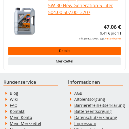
5W-30 New Generation 5-Liter
504.00 507.00 -3707
47,06 €
9,41 € pro 1 l
inkl. gesetzl. MwSt., zzgl.
Versandkosten
Details
Merkzettel
Kundenservice
Informationen
Blog
AGB
Wiki
Altölentsorgung
FAQ
Barrierefreiheitserklärung
Kontakt
Batterieentsorgung
Mein Konto
Datenschutzerklärung
Mein Merkzettel
Impressum