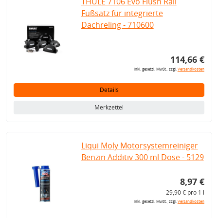
THULE 7106 Evo Flush Rail
Fußsatz für integrierte
Dachreling - 710600
114,66 €
inkl. gesetzl. MwSt., zzgl.
Versandkosten
Details
Merkzettel
Liqui Moly Motorsystemreiniger
Benzin Additiv 300 ml Dose - 5129
8,97 €
29,90 € pro 1 l
inkl. gesetzl. MwSt., zzgl.
Versandkosten