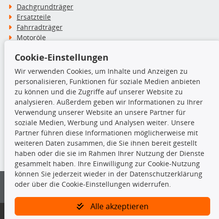
Dachgrundträger
Ersatzteile
Fahrradträger
Motoröle
Pflege- & Wartungsmittel
Cookie-Einstellungen
Schneeketten
Wir verwenden Cookies, um Inhalte und Anzeigen zu
personalisieren, Funktionen für soziale Medien anbieten
TecDoc Inside
zu können und die Zugriffe auf unserer Website zu
analysieren. Außerdem geben wir Informationen zu Ihrer
Verwendung unserer Website an unsere Partner für
soziale Medien, Werbung und Analysen weiter. Unsere
Partner führen diese Informationen möglicherweise mit
Die hier angezeigten Daten insbesondere die gesamte Datenbank dürfen
weiteren Daten zusammen, die Sie ihnen bereit gestellt
nicht kopiert werden.
haben oder die sie im Rahmen Ihrer Nutzung der Dienste
gesammelt haben. Ihre Einwilligung zur Cookie-Nutzung
Es ist zu unterlassen, die Daten oder die gesamte Datenbank ohne
können Sie jederzeit wieder in der Datenschutzerklärung
vorherige Zustimmung von TecDoc zu vervielfältigen, zu verbreiten
oder über die Cookie-Einstellungen widerrufen.
und/oder diese Handlungen durch Dritte ausführen zu lassen. Ein
Zuwiderhandeln stellt eine Urheberrechtsverletzung dar und wird verfolgt.
Alle akzeptieren
Bitte prüfen Sie, ob das über unseren Onlineshop identifizierte Ersatzteil
auch tatsächlich dem gesuchten Ersatzteil entspricht.