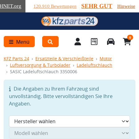
SEHR GUT
HNET
.org
120.910 Bewertungen
Hinweise
0
Menü
KFZ Parts 24
Ersatzteile & Verschleißteile
Motor
Luftversorgung & Turbolader
Ladeluftschlauch
SASIC Ladeluftschlauch 3350006
Die Angaben zu Ihrem Fahrzeug sind
unvollständig. Bitte vervollständigen Sie Ihre
Angaben.