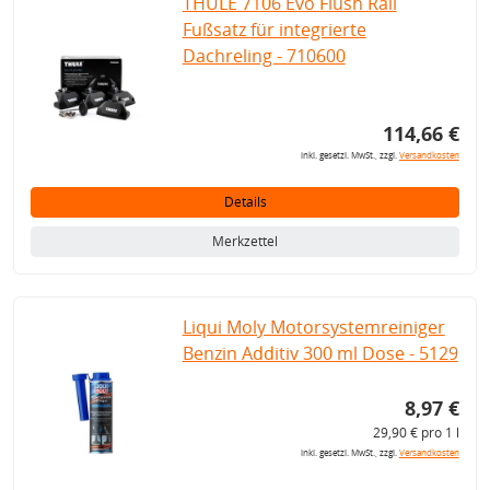
THULE 7106 Evo Flush Rail
Fußsatz für integrierte
Dachreling - 710600
114,66 €
inkl. gesetzl. MwSt., zzgl.
Versandkosten
Details
Merkzettel
Liqui Moly Motorsystemreiniger
Benzin Additiv 300 ml Dose - 5129
8,97 €
29,90 € pro 1 l
inkl. gesetzl. MwSt., zzgl.
Versandkosten