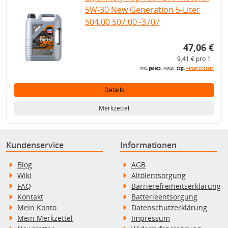
5W-30 New Generation 5-Liter
504.00 507.00 -3707
47,06 €
9,41 € pro 1 l
inkl. gesetzl. MwSt., zzgl.
Versandkosten
Details
Merkzettel
Kundenservice
Informationen
Blog
AGB
Wiki
Altölentsorgung
FAQ
Barrierefreiheitserklärung
Kontakt
Batterieentsorgung
Mein Konto
Datenschutzerklärung
Mein Merkzettel
Impressum