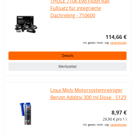
THULE 7106 Evo Flush Rail
Fußsatz für integrierte
Dachreling - 710600
114,66 €
inkl. gesetzl. MwSt., zzgl.
Versandkosten
Details
Merkzettel
Liqui Moly Motorsystemreiniger
Benzin Additiv 300 ml Dose - 5129
8,97 €
29,90 € pro 1 l
inkl. gesetzl. MwSt., zzgl.
Versandkosten