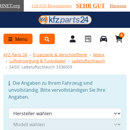
SEHR GUT
HNET
.org
120.910 Bewertungen
Hinweise
0
Menü
KFZ Parts 24
Ersatzteile & Verschleißteile
Motor
Luftversorgung & Turbolader
Ladeluftschlauch
SASIC Ladeluftschlauch 3336059
Die Angaben zu Ihrem Fahrzeug sind
unvollständig. Bitte vervollständigen Sie Ihre
Angaben.