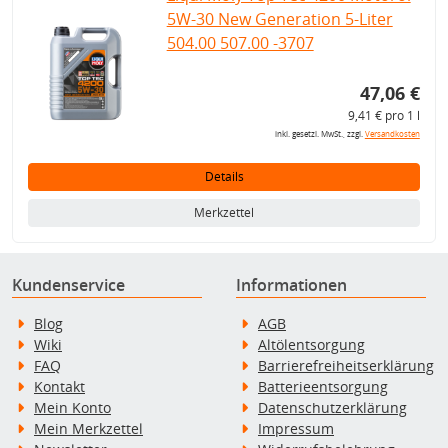
5W-30 New Generation 5-Liter
504.00 507.00 -3707
47,06 €
9,41 € pro 1 l
inkl. gesetzl. MwSt., zzgl.
Versandkosten
Details
Merkzettel
Kundenservice
Informationen
Blog
AGB
Wiki
Altölentsorgung
FAQ
Barrierefreiheitserklärung
Kontakt
Batterieentsorgung
Mein Konto
Datenschutzerklärung
Mein Merkzettel
Impressum