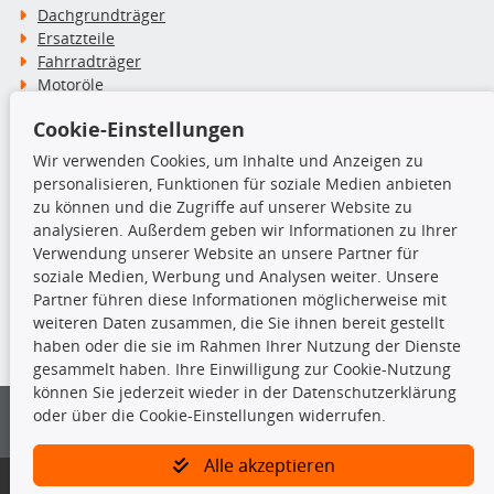
Dachgrundträger
Ersatzteile
Fahrradträger
Motoröle
Pflege- & Wartungsmittel
Cookie-Einstellungen
Schneeketten
Wir verwenden Cookies, um Inhalte und Anzeigen zu
personalisieren, Funktionen für soziale Medien anbieten
TecDoc Inside
zu können und die Zugriffe auf unserer Website zu
analysieren. Außerdem geben wir Informationen zu Ihrer
Verwendung unserer Website an unsere Partner für
soziale Medien, Werbung und Analysen weiter. Unsere
Partner führen diese Informationen möglicherweise mit
Die hier angezeigten Daten insbesondere die gesamte Datenbank dürfen
weiteren Daten zusammen, die Sie ihnen bereit gestellt
nicht kopiert werden.
haben oder die sie im Rahmen Ihrer Nutzung der Dienste
gesammelt haben. Ihre Einwilligung zur Cookie-Nutzung
Es ist zu unterlassen, die Daten oder die gesamte Datenbank ohne
können Sie jederzeit wieder in der Datenschutzerklärung
vorherige Zustimmung von TecDoc zu vervielfältigen, zu verbreiten
oder über die Cookie-Einstellungen widerrufen.
und/oder diese Handlungen durch Dritte ausführen zu lassen. Ein
Zuwiderhandeln stellt eine Urheberrechtsverletzung dar und wird verfolgt.
Alle akzeptieren
Bitte prüfen Sie, ob das über unseren Onlineshop identifizierte Ersatzteil
auch tatsächlich dem gesuchten Ersatzteil entspricht.