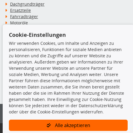
Dachgrundträger
Ersatzteile
Fahrradträger
Motoröle
Pflege- & Wartungsmittel
Cookie-Einstellungen
Schneeketten
Wir verwenden Cookies, um Inhalte und Anzeigen zu
personalisieren, Funktionen für soziale Medien anbieten
TecDoc Inside
zu können und die Zugriffe auf unserer Website zu
analysieren. Außerdem geben wir Informationen zu Ihrer
Verwendung unserer Website an unsere Partner für
soziale Medien, Werbung und Analysen weiter. Unsere
Partner führen diese Informationen möglicherweise mit
Die hier angezeigten Daten insbesondere die gesamte Datenbank dürfen
weiteren Daten zusammen, die Sie ihnen bereit gestellt
nicht kopiert werden.
haben oder die sie im Rahmen Ihrer Nutzung der Dienste
gesammelt haben. Ihre Einwilligung zur Cookie-Nutzung
Es ist zu unterlassen, die Daten oder die gesamte Datenbank ohne
können Sie jederzeit wieder in der Datenschutzerklärung
vorherige Zustimmung von TecDoc zu vervielfältigen, zu verbreiten
oder über die Cookie-Einstellungen widerrufen.
und/oder diese Handlungen durch Dritte ausführen zu lassen. Ein
Zuwiderhandeln stellt eine Urheberrechtsverletzung dar und wird verfolgt.
Alle akzeptieren
Bitte prüfen Sie, ob das über unseren Onlineshop identifizierte Ersatzteil
auch tatsächlich dem gesuchten Ersatzteil entspricht.