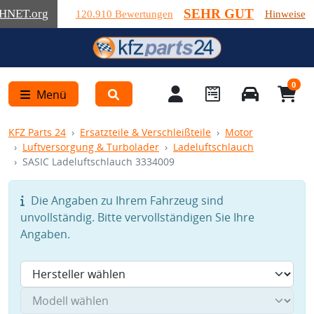
SEHR GUT
HNET
.org
120.910 Bewertungen
Hinweise
0
Menü
KFZ Parts 24
Ersatzteile & Verschleißteile
Motor
Luftversorgung & Turbolader
Ladeluftschlauch
SASIC Ladeluftschlauch 3334009
Die Angaben zu Ihrem Fahrzeug sind
unvollständig. Bitte vervollständigen Sie Ihre
Angaben.