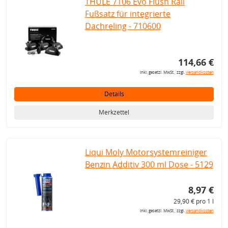
THULE 7106 Evo Flush Rail
Fußsatz für integrierte
Dachreling - 710600
114,66 €
inkl. gesetzl. MwSt., zzgl.
Versandkosten
Details
Merkzettel
Liqui Moly Motorsystemreiniger
Benzin Additiv 300 ml Dose - 5129
8,97 €
29,90 € pro 1 l
inkl. gesetzl. MwSt., zzgl.
Versandkosten