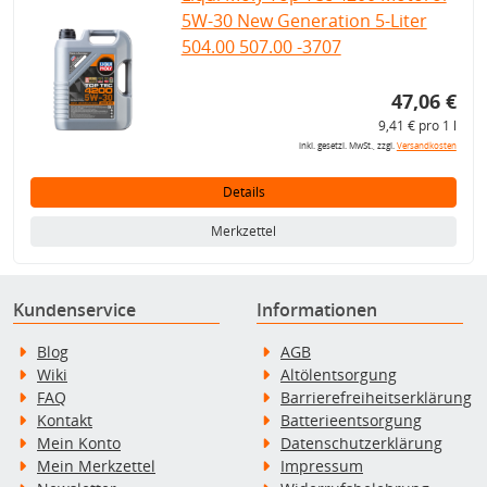
5W-30 New Generation 5-Liter
504.00 507.00 -3707
47,06 €
9,41 € pro 1 l
inkl. gesetzl. MwSt., zzgl.
Versandkosten
Details
Merkzettel
Kundenservice
Informationen
Blog
AGB
Wiki
Altölentsorgung
FAQ
Barrierefreiheitserklärung
Kontakt
Batterieentsorgung
Mein Konto
Datenschutzerklärung
Mein Merkzettel
Impressum