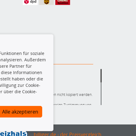
Funktionen für soziale
 analysieren. Außerdem
ere Partner für
 diese Informationen
stellt haben oder die
lligung zur Cookie-
r über die Cookie-
ere die gesamte Datenbank dürfen nicht kopiert werden.
r die gesamte Datenbank ohne vorherige Zustimmung von
ten und/oder diese Handlungen durch Dritte ausführen zu
Alle akzeptieren
 Urheberrechtsverletzung dar und wird verfolgt.
nlineshop identifizierte Ersatzteil auch tatsächlich dem