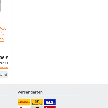
ec
W-30
5-
.00
06 €
pro 1 l
ndkosten
ettel
Versandarten