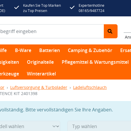
rt
Kaufen Sie Top Marken
Expertenhotline
(DE)
zu Top Preisen
08165/9487724
An
lfe
B-Ware
Batterien
Camping & Zubehör
Ersat
sigkeiten
Originalteile
Pflegemittel & Wartungsmittel
rkzeuge
Winterartikel
or
Luftversorgung & Turbolader
Ladeluftschlauch
TENCE KIT 2401398
llständig. Bitte vervollständigen Sie Ihre Angaben.