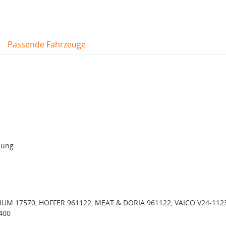
Passende Fahrzeuge
lung
UM 17570, HOFFER 961122, MEAT & DORIA 961122, VAICO V24-1123
400