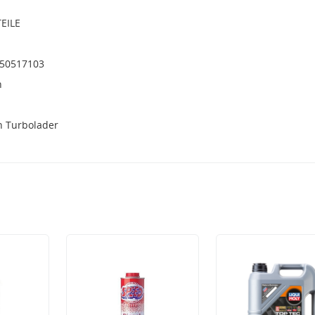
EILE
 50517103
h
h Turbolader