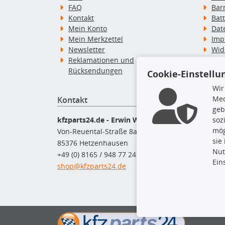
FAQ
Bar
Kontakt
Bat
Mein Konto
Dat
Mein Merkzettel
Imp
Newsletter
Wid
Reklamationen und
Wid
Rücksendungen
Zah
Cookie-Einstellu
Wir
Med
Kontakt
Top P
geb
Dac
kfzparts24.de - Erwin Weber GmbH
soz
Dac
mög
Von-Reuental-Straße 8a
Ersa
sie
85376 Hetzenhausen
Fah
Nut
+49 (0) 8165 / 948 77 24
Mot
Ein
shop@kfzparts24.de
Pfl
Sch