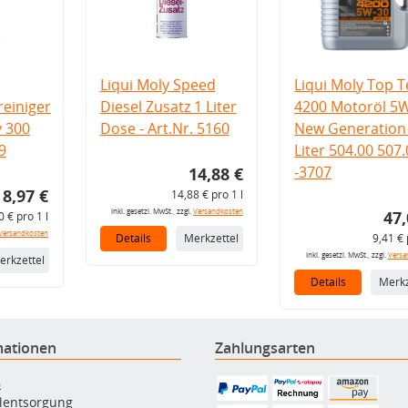
Liqui Moly Speed
Liqui Moly Top T
einiger
Diesel Zusatz 1 Liter
4200 Motoröl 5
v 300
Dose - Art.Nr. 5160
New Generation 
9
Liter 504.00 507
-3707
14,88 €
8,97 €
14,88 € pro 1 l
inkl. gesetzl. MwSt., zzgl.
Versandkosten
47,
0 € pro 1 l
Versandkosten
Details
Merkzettel
9,41 € 
inkl. gesetzl. MwSt., zzgl.
Versa
erkzettel
Details
Merkz
mationen
Zahlungsarten
B
ölentsorgung