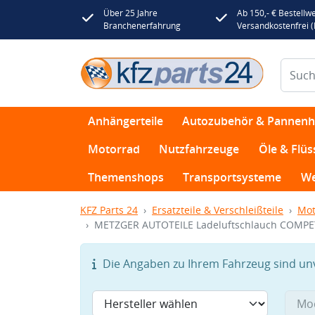
Über 25 Jahre
Ab 150,- € Bestellwe
Branchenerfahrung
Versandkostenfrei 
Anhängerteile
Autozubehör & Pannenhi
Motorrad
Nutzfahrzeuge
Öle & Flüs
Themenshops
Transportsysteme
We
KFZ Parts 24
Ersatzteile & Verschleißteile
Mot
METZGER AUTOTEILE Ladeluftschlauch COMPE
Die Angaben zu Ihrem Fahrzeug sind unvo