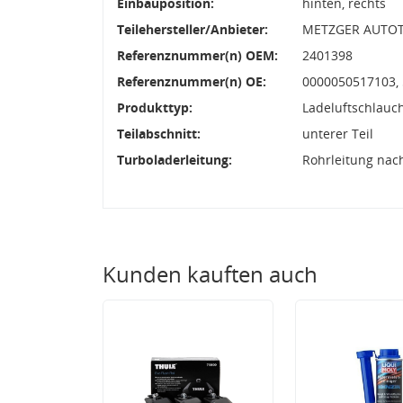
Einbauposition:
hinten, rechts
Teilehersteller/Anbieter:
METZGER AUTOT
Referenznummer(n) OEM:
2401398
Referenznummer(n) OE:
0000050517103,
Produkttyp:
Ladeluftschlauc
Teilabschnitt:
unterer Teil
Turboladerleitung:
Rohrleitung nac
Kunden kauften auch