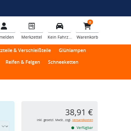
0
melden
Merkzettel
Kein Fahrzeug
Warenkorb
zteile & Verschleißteile
Glühlampen
Reifen & Felgen
Schneeketten
38,91 €
inkl. gesetzl. MwSt., zzgl.
Versandkosten
Verfügbar