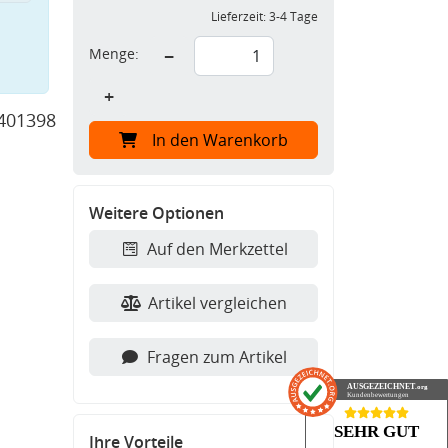
Lieferzeit:
3-4 Tage
Menge:
−
+
401398
In den Warenkorb
Weitere Optionen
Auf den Merkzettel
Artikel vergleichen
Fragen zum Artikel
AUSGEZEICHNET
.org
Kundenbewertungen
SEHR GUT
Ihre Vorteile