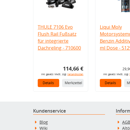
THULE 7106 Evo
Liqui Moly
Flush Rail Fußsatz
Motorsystemr
für integrierte
Benzin Additi
Dachreling - 710600
ml Dose - 512
114,66 €
29,9
inkl. gesetzl. MwSt., zzgl.
Versandkosten
inkl. gesetzl. MwSt., zzgl.
Details
Merkzettel
Details
M
Kundenservice
Infor
Blog
AG
Wiki
Alt