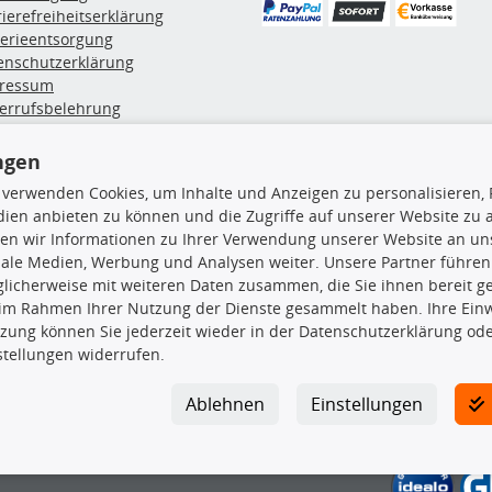
rierefreiheitserklärung
terieentsorgung
enschutzerklärung
ressum
errufsbelehrung
erruf des Vertrags
lung & Versand
ngen
 verwenden Cookies, um Inhalte und Anzeigen zu personalisieren, 
ien anbieten zu können und die Zugriffe auf unserer Website zu
rodukte
TecDoc Inside
en wir Informationen zu Ihrer Verwendung unserer Website an uns
hboxen
iale Medien, Werbung und Analysen weiter. Unsere Partner führen
hgrundträger
licherweise mit weiteren Daten zusammen, die Sie ihnen bereit ge
tzteile
 im Rahmen Ihrer Nutzung der Dienste gesammelt haben. Ihre Einwi
rradträger
zung können Sie jederzeit wieder in der Datenschutzerklärung ode
Die hier angezeigten Daten insbesond
oröle
stellungen widerrufen.
ege- & Wartungsmittel
Es ist zu unterlassen, die Daten ode
neeketten
TecDoc zu vervielfältigen, zu verbrei
Ablehnen
Einstellungen
lassen. Ein Zuwiderhandeln stellt eine
Bitte prüfen Sie, ob das über unseren O
gesuchten Ersatzteil entspricht.