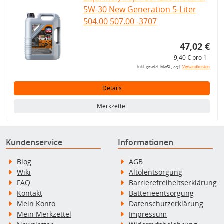
5W-30 New Generation 5-Liter
504.00 507.00 -3707
47,02 €
9,40 € pro 1 l
inkl. gesetzl. MwSt., zzgl.
Versandkosten
Details
Merkzettel
Kundenservice
Informationen
Blog
AGB
Wiki
Altölentsorgung
FAQ
Barrierefreiheitserklärung
Kontakt
Batterieentsorgung
Mein Konto
Datenschutzerklärung
Mein Merkzettel
Impressum