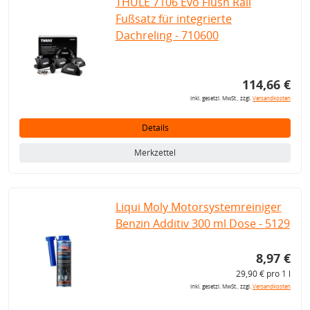
THULE 7106 Evo Flush Rail
Fußsatz für integrierte
Dachreling - 710600
114,66 €
inkl. gesetzl. MwSt., zzgl.
Versandkosten
Details
Merkzettel
Liqui Moly Motorsystemreiniger
Benzin Additiv 300 ml Dose - 5129
8,97 €
29,90 € pro 1 l
inkl. gesetzl. MwSt., zzgl.
Versandkosten