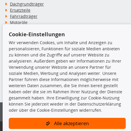
Dachgrundträger
Ersatzteile
Fahrradträger
Motoröle
Pflege- & Wartungsmittel
Cookie-Einstellungen
Schneeketten
Wir verwenden Cookies, um Inhalte und Anzeigen zu
personalisieren, Funktionen für soziale Medien anbieten
TecDoc Inside
zu können und die Zugriffe auf unserer Website zu
analysieren. Außerdem geben wir Informationen zu Ihrer
Verwendung unserer Website an unsere Partner für
soziale Medien, Werbung und Analysen weiter. Unsere
Partner führen diese Informationen möglicherweise mit
Die hier angezeigten Daten insbesondere die gesamte Datenbank dürfen
weiteren Daten zusammen, die Sie ihnen bereit gestellt
nicht kopiert werden.
haben oder die sie im Rahmen Ihrer Nutzung der Dienste
gesammelt haben. Ihre Einwilligung zur Cookie-Nutzung
Es ist zu unterlassen, die Daten oder die gesamte Datenbank ohne
können Sie jederzeit wieder in der Datenschutzerklärung
vorherige Zustimmung von TecDoc zu vervielfältigen, zu verbreiten
oder über die Cookie-Einstellungen widerrufen.
und/oder diese Handlungen durch Dritte ausführen zu lassen. Ein
Zuwiderhandeln stellt eine Urheberrechtsverletzung dar und wird verfolgt.
Alle akzeptieren
Bitte prüfen Sie, ob das über unseren Onlineshop identifizierte Ersatzteil
auch tatsächlich dem gesuchten Ersatzteil entspricht.