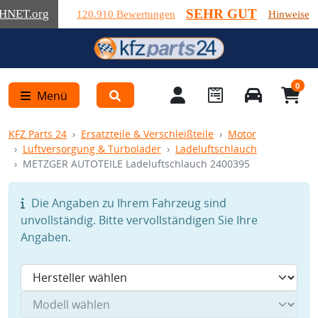
SEHR GUT
HNET
.org
120.910 Bewertungen
Hinweise
0
Menü
KFZ Parts 24
Ersatzteile & Verschleißteile
Motor
Luftversorgung & Turbolader
Ladeluftschlauch
METZGER AUTOTEILE Ladeluftschlauch 2400395
Die Angaben zu Ihrem Fahrzeug sind
unvollständig. Bitte vervollständigen Sie Ihre
Angaben.