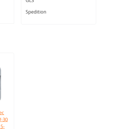
GLS
Spedition
ec
W-30
5-