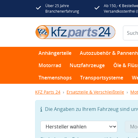
Über 25 Jahre
Ab 150,- € Bestellwe
Branchenerfahrung
Versandkostenfrei 
Anhängerteile
Autozubehör & Pannenhi
Motorrad
Nutzfahrzeuge
Öle & Flüs
Themenshops
Transportsysteme
We
KFZ Parts 24
Ersatzteile & Verschleißteile
Mot
Die Angaben zu Ihrem Fahrzeug sind unvo