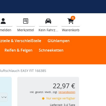
0
melden
Merkzettel
Kein Fahrzeug
Warenkorb
zteile & Verschleißteile
Glühlampen
Reifen & Felgen
Schneeketten
luftschlauch EASY FIT 166385
22,97 €
inkl. gesetzl. MwSt., zzgl.
Versandkosten
Nur wenige verfügbar
Lieferzeit:
3-4 Tage