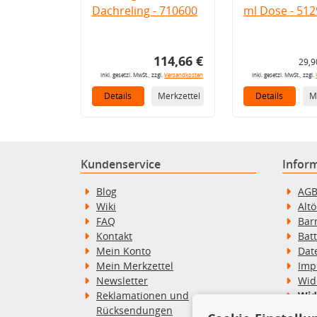
Dachreling - 710600
ml Dose - 512
114,66 €
29,9
inkl. gesetzl. MwSt., zzgl.
Versandkosten
inkl. gesetzl. MwSt., zzgl.
Details
Merkzettel
Details
M
Kundenservice
Infor
Blog
AG
Wiki
Alt
FAQ
Bar
Kontakt
Bat
Mein Konto
Dat
Mein Merkzettel
Imp
Newsletter
Wid
Reklamationen und
Wid
Rücksendungen
Zah