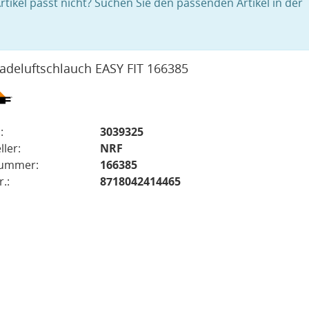
rtikel passt nicht? Suchen Sie den passenden Artikel in der
adeluftschlauch EASY FIT 166385
:
3039325
ller:
NRF
nummer:
166385
.:
8718042414465