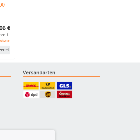
.00
06 €
pro 1 l
ndkosten
ettel
Versandarten