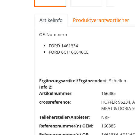
Artikelinfo
Produktverantwortlicher
OE-Nummern
FORD 1461334
FORD 6C116C646CE
Ergänzungsartikel/Ergänzende
mit Schellen
Info 2:
Artikelnummer:
166385
crossreference:
HOFFER 96234, A
MEAT & DORIA 9
Teilehersteller/Anbieter:
NRF
Referenznummer(n) OEM:
166385
Referenznummer(n) OE:
1461334, 6C116