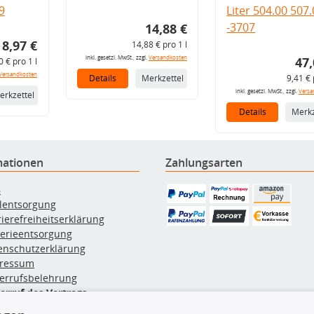
9
Liter 504.00 507
-3707
14,88 €
8,97 €
14,88 € pro 1 l
inkl. gesetzl. MwSt., zzgl.
Versandkosten
47,
0 € pro 1 l
Versandkosten
Details
Merkzettel
9,41 € 
inkl. gesetzl. MwSt., zzgl.
Versa
erkzettel
Details
Merkz
mationen
Zahlungsarten
B
ölentsorgung
rierefreiheitserklärung
terieentsorgung
enschutzerklärung
ressum
errufsbelehrung
erruf des Vertrags
lung & Versand