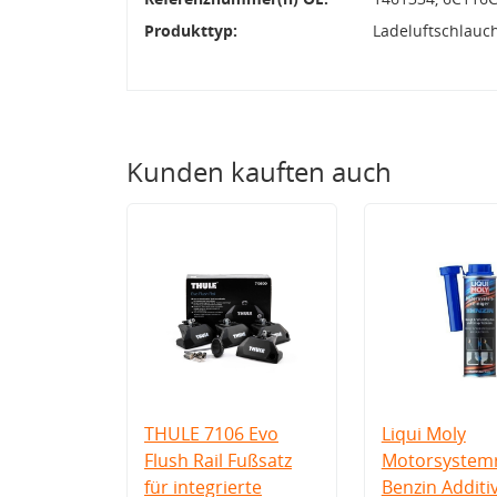
Produkttyp:
Ladeluftschlauc
Kunden kauften auch
THULE 7106 Evo
Liqui Moly
Flush Rail Fußsatz
Motorsystemr
für integrierte
Benzin Additi