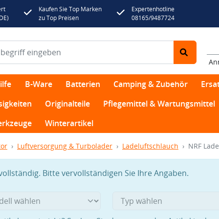
rt
Kaufen Sie Top Marken
Expertenhotline
(DE)
zu Top Preisen
08165/9487724
An
lfe
B-Ware
Batterien
Camping & Zubehör
Ersat
sigkeiten
Originalteile
Pflegemittel & Wartungsmittel
rkzeuge
Winterartikel
or
Luftversorgung & Turbolader
Ladeluftschlauch
NRF Lade
llständig. Bitte vervollständigen Sie Ihre Angaben.