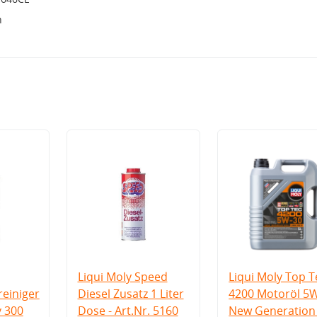
h
Liqui Moly Speed
Liqui Moly Top T
einiger
Diesel Zusatz 1 Liter
4200 Motoröl 5
v 300
Dose - Art.Nr. 5160
New Generation 