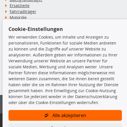
Ersatzteile
Fahrradträger
Motoröle
Pflege- & Wartungsmittel
Cookie-Einstellungen
Schneeketten
Wir verwenden Cookies, um Inhalte und Anzeigen zu
personalisieren, Funktionen für soziale Medien anbieten
TecDoc Inside
zu können und die Zugriffe auf unserer Website zu
analysieren. Außerdem geben wir Informationen zu Ihrer
Verwendung unserer Website an unsere Partner für
soziale Medien, Werbung und Analysen weiter. Unsere
Partner führen diese Informationen möglicherweise mit
Die hier angezeigten Daten insbesondere die gesamte Datenbank dürfen
weiteren Daten zusammen, die Sie ihnen bereit gestellt
nicht kopiert werden.
haben oder die sie im Rahmen Ihrer Nutzung der Dienste
gesammelt haben. Ihre Einwilligung zur Cookie-Nutzung
Es ist zu unterlassen, die Daten oder die gesamte Datenbank ohne
können Sie jederzeit wieder in der Datenschutzerklärung
vorherige Zustimmung von TecDoc zu vervielfältigen, zu verbreiten
oder über die Cookie-Einstellungen widerrufen.
und/oder diese Handlungen durch Dritte ausführen zu lassen. Ein
Zuwiderhandeln stellt eine Urheberrechtsverletzung dar und wird verfolgt.
Alle akzeptieren
Bitte prüfen Sie, ob das über unseren Onlineshop identifizierte Ersatzteil
auch tatsächlich dem gesuchten Ersatzteil entspricht.