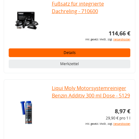
Fußsatz für integrierte
Dachreling - 710600
114,66 €
inkl. gesetzl. MwSt., zzgl.
Versandkosten
Details
Merkzettel
Liqui Moly Motorsystemreiniger
Benzin Additiv 300 ml Dose - 5129
8,97 €
29,90 € pro 1 l
inkl. gesetzl. MwSt., zzgl.
Versandkosten