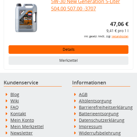
5W-30 New Generation 5-Liter
504.00 507.00 -3707
47,06 €
9,41 € pro 1 l
inkl. gesetzl. MwSt., zzgl.
Versandkosten
Details
Merkzettel
Kundenservice
Informationen
Blog
AGB
Wiki
Altölentsorgung
FAQ
Barrierefreiheitserklärung
Kontakt
Batterieentsorgung
Mein Konto
Datenschutzerklärung
Mein Merkzettel
Impressum
Newsletter
Widerrufsbelehrung