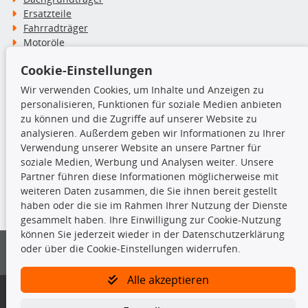
Ersatzteile
Fahrradträger
Motoröle
Pflege- & Wartungsmittel
Cookie-Einstellungen
Schneeketten
Wir verwenden Cookies, um Inhalte und Anzeigen zu
personalisieren, Funktionen für soziale Medien anbieten
TecDoc Inside
zu können und die Zugriffe auf unserer Website zu
analysieren. Außerdem geben wir Informationen zu Ihrer
Verwendung unserer Website an unsere Partner für
soziale Medien, Werbung und Analysen weiter. Unsere
Partner führen diese Informationen möglicherweise mit
Die hier angezeigten Daten insbesondere die gesamte Datenbank dürfen
weiteren Daten zusammen, die Sie ihnen bereit gestellt
nicht kopiert werden.
haben oder die sie im Rahmen Ihrer Nutzung der Dienste
gesammelt haben. Ihre Einwilligung zur Cookie-Nutzung
Es ist zu unterlassen, die Daten oder die gesamte Datenbank ohne
können Sie jederzeit wieder in der Datenschutzerklärung
vorherige Zustimmung von TecDoc zu vervielfältigen, zu verbreiten
oder über die Cookie-Einstellungen widerrufen.
und/oder diese Handlungen durch Dritte ausführen zu lassen. Ein
Zuwiderhandeln stellt eine Urheberrechtsverletzung dar und wird verfolgt.
Alle akzeptieren
Bitte prüfen Sie, ob das über unseren Onlineshop identifizierte Ersatzteil
auch tatsächlich dem gesuchten Ersatzteil entspricht.