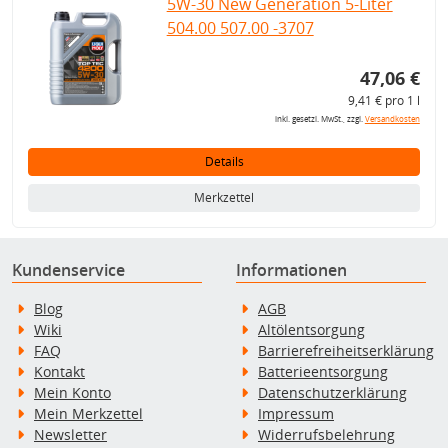
5W-30 New Generation 5-Liter
504.00 507.00 -3707
47,06 €
9,41 € pro 1 l
inkl. gesetzl. MwSt., zzgl.
Versandkosten
Details
Merkzettel
Kundenservice
Informationen
Blog
AGB
Wiki
Altölentsorgung
FAQ
Barrierefreiheitserklärung
Kontakt
Batterieentsorgung
Mein Konto
Datenschutzerklärung
Mein Merkzettel
Impressum
Newsletter
Widerrufsbelehrung