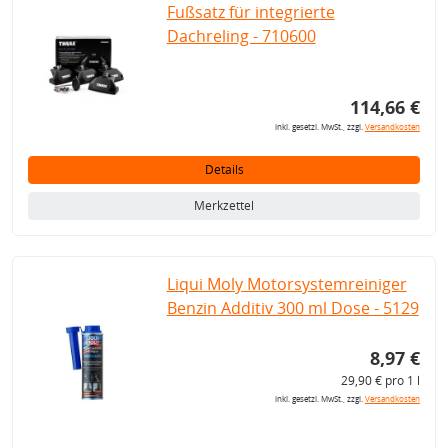
Fußsatz für integrierte
Dachreling - 710600
114,66 €
inkl. gesetzl. MwSt., zzgl.
Versandkosten
Details
Merkzettel
Liqui Moly Motorsystemreiniger
Benzin Additiv 300 ml Dose - 5129
8,97 €
29,90 € pro 1 l
inkl. gesetzl. MwSt., zzgl.
Versandkosten